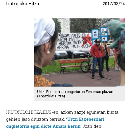
Irutxuloko Hitza
2017
/
03
/
24
Urtzi Etxeberriari ongietorria Ferrerias plazan.
(Argazkia: Hitza)
IRUTXULO.HITZA.EUS-en, azken zazpi egunetan bisita
gehien jaso dituzten berriak.
‘Urtzi Etxeberriari
ongietorria egin diote Amara Berrin’
Joan den