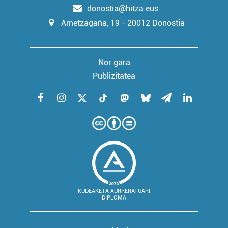
donostia@hitza.eus
Ametzagaña, 19 - 20012 Donostia
Nor gara
Publizitatea
KUDEAKETA AURRERATUARI
DIPLOMA