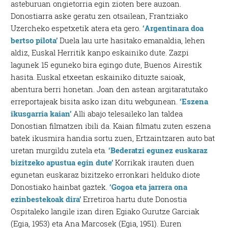
asteburuan ongietorria egin zioten bere auzoan.
Donostiarra aske geratu zen otsailean, Frantziako
Uzercheko espetxetik atera eta gero.
‘
Argentinara doa
bertso pilota’
Duela lau urte hasitako emanaldia, lehen
aldiz, Euskal Herritik kanpo eskainiko dute. Zazpi
lagunek 15 eguneko bira egingo dute, Buenos Airestik
hasita. Euskal etxeetan eskainiko dituzte saioak,
abentura berri honetan. Joan den astean argitaratutako
erreportajeak bisita asko izan ditu webgunean.
‘Eszena
ikusgarria kaian’
Alli abajo telesaileko lan taldea
Donostian filmatzen ibili da. Kaian filmatu zuten eszena
batek ikusmira handia sortu zuen, Ertzaintzaren auto bat
uretan murgildu zutela eta.
‘Bederatzi egunez euskaraz
bizitzeko apustua egin dute’
Korrikak irauten duen
egunetan euskaraz bizitzeko erronkari helduko diote
Donostiako hainbat gaztek.
‘Gogoa eta jarrera ona
ezinbestekoak dira’
Erretiroa hartu dute Donostia
Ospitaleko langile izan diren Egiako Gurutze Garciak
(Egia, 1953) eta Ana Marcosek (Egia, 1951). Euren