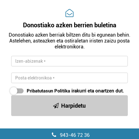
Donostiako azken berrien buletina
Donostiako azken berriak biltzen ditu bi egunean behin.
Astelehen, asteazken eta ostiraletan iristen zaizu posta
elektronikora.
Pribatutasun Politika
irakurri eta onartzen dut.
Harpidetu
943-46 72 36