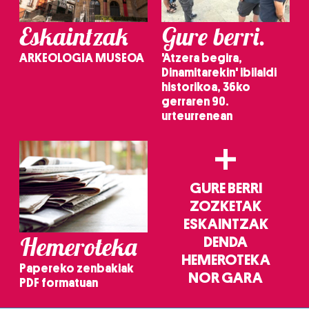
buruzko informazio gehiago eta ezarri zure lehentasunak
datuen atalean. Edozein unetan alda edo ken dezakezu
Eskaintzak
Gure berri.
zure baimena Cookieen adierazpenean.
ARKEOLOGIA MUSEOA
'Atzera begira,
Webgune honek cookie propioak eta hirugarrenen cookie-
Dinamitarekin' ibilaldi
historikoa, 36ko
fitxategiak erabiltzen ditu. Zure esperientzia eta
gerraren 90.
zerbitzuak hobetzeko asmoz, cookie teknologiaz
urteurrenean
baliatzen gara. Ohar hau onartuz gero, teknologia hori
erabiltzeko baimen esplizitua ematen diguzu.
Gehiago
+
irakurri
GURE BERRI
ZOZKETAK
ESKAINTZAK
Hemeroteka
DENDA
HEMEROTEKA
Papereko zenbakiak
NOR GARA
PDF formatuan