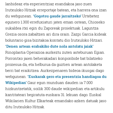
lanbideaz eta esperientziaz esandakoa jaso zuen
Irutxuloko Hitzak erreportaje batean, eta harrera ona izan
du webgunean.
‘Gogotsu gaude jarraitzeko’
Urtebetez
egunero 1.300 errefuxiaturi jaten eman ostean, Chioseko
sukaldea itxi egin du Zaporeak proiektuak. Laguntza
Grezia osora zabaltzen ari dira orain. Zazpi Garcia kideak
boluntario gisa bizitakoa kontatu dio Irutxuloko Hitzari.
‘Denen artean erabakiko dute nola antolatu jaiak’
Rinoplastia Operazioa aurkeztu zuten asteburuan Egian.
Porrontxo jaien beherakadari konponbide bat bilatzeko
prozesua da, eta helburua da guztien artean antolaketa
berri bat eraikitzea. Aurkezpenaren bideoa ikusgai dago
webgunean.
‘Euskarak gero eta presentzia handiagoa du
Wikipedian’
Gaur egun munduan dauden ia 7.000
hizkuntzetatik, soilik 300 daude wikipedian eta artikulu
kantitateari begiratuta euskara 31. lekuan dago. Euskal
Wikilarien Kultur Elkarteak emandako azken datuak jaso
ditu Irutxuloko Hitzak.