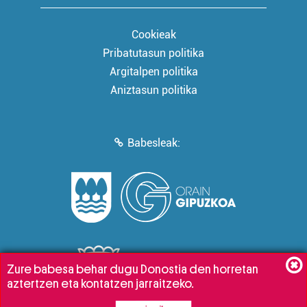
Cookieak
Pribatutasun politika
Argitalpen politika
Aniztasun politika
Babesleak:
Zure babesa behar dugu Donostia den horretan
aztertzen eta kontatzen jarraitzeko.