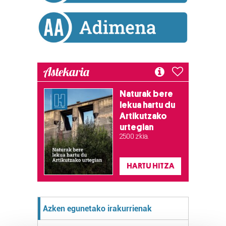
Astekaria
Naturak bere
lekua hartu du
Artikutzako
urtegian
2.500 zkia.
HARTU HITZA
Azken egunetako irakurrienak