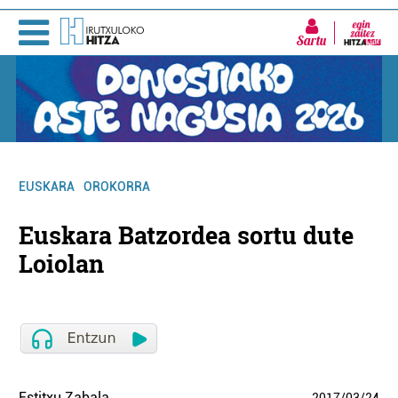
Sartu
EUSKARA
OROKORRA
Euskara Batzordea sortu dute
Loiolan
Estitxu Zabala