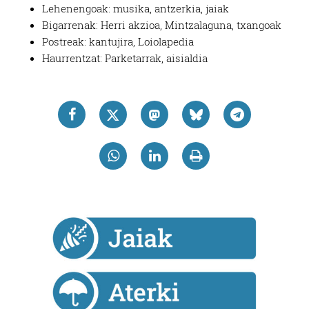
Lehenengoak: musika, antzerkia, jaiak
Bigarrenak: Herri akzioa, Mintzalaguna, txangoak
Postreak: kantujira, Loiolapedia
Haurrentzat: Parketarrak, aisialdia