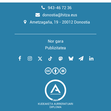
943-46 72 36
donostia@hitza.eus
Ametzagaña, 19 - 20012 Donostia
Nor gara
Publizitatea
KUDEAKETA AURRERATUARI
DIPLOMA