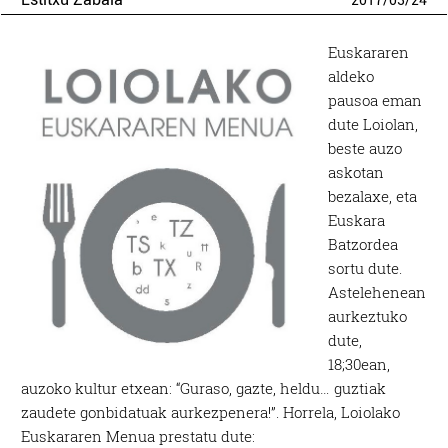
2017
/
03
/
24
Euskararen
aldeko
pausoa eman
dute Loiolan,
beste auzo
askotan
bezalaxe, eta
Euskara
Batzordea
sortu dute.
Astelehenean
aurkeztuko
dute,
18;30ean,
auzoko kultur etxean: “Guraso, gazte, heldu… guztiak
zaudete gonbidatuak aurkezpenera!”. Horrela, Loiolako
Euskararen Menua prestatu dute: