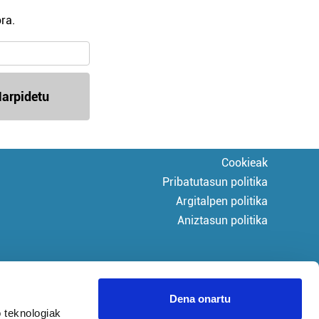
ra.
arpidetu
Cookieak
Pribatutasun politika
Argitalpen politika
Aniztasun politika
Dena onartu
 teknologiak