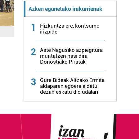
Azken egunetako irakurrienak
1
Hizkuntza ere, kontsumo
irizpide
2
Aste Nagusiko azpiegitura
muntatzen hasi dira
Donostiako Piratak
3
Gure Bideak Altzako Ermita
aldaparen egoera aldatu
dezan eskatu dio udalari