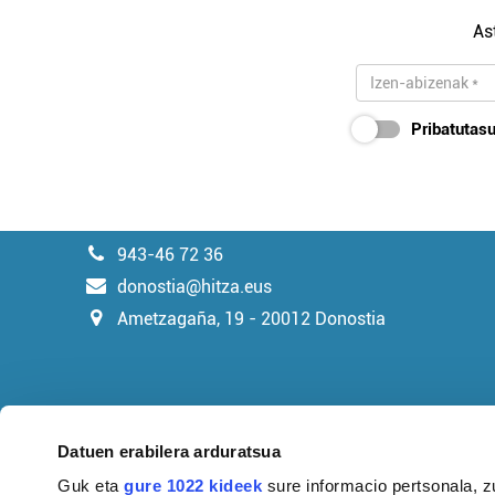
As
Pribatutasu
943-46 72 36
donostia@hitza.eus
Ametzagaña, 19 - 20012 Donostia
Datuen erabilera arduratsua
Guk eta
gure 1022 kideek
sure informacio pertsonala, z