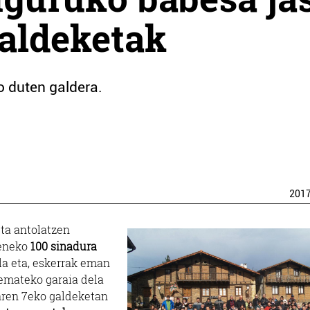
aldeketak
 duten galdera.
201
ta antolatzen
eneko
100 sinadura
la eta, eskerrak eman
 emateko garaia dela
zaren 7eko galdeketan