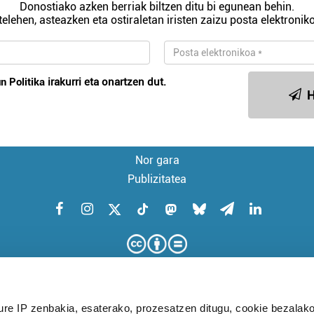
Donostiako azken berriak biltzen ditu bi egunean behin.
telehen, asteazken eta ostiraletan iristen zaizu posta elektroniko
n Politika
irakurri eta onartzen dut.
H
Nor gara
Publizitatea
ure IP zenbakia, esaterako, prozesatzen ditugu, cookie bezalako