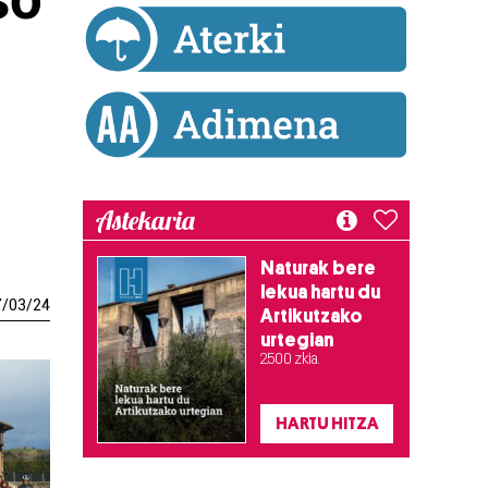
Astekaria
Naturak bere
lekua hartu du
7
/
03
/
24
Artikutzako
urtegian
2.500 zkia.
HARTU HITZA