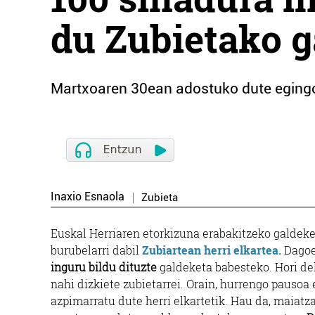
du Zubietako g
Martxoaren 30ean adostuko dute egingo
Inaxio Esnaola
Zubieta
Euskal Herriaren etorkizuna erabakitzeko galdeke
burubelarri dabil
Zubiartean herri elkartea.
Dago
inguru bildu dituzte
galdeketa babesteko. Hori de
nahi dizkiete zubietarrei. Orain, hurrengo pausoa
azpimarratu dute herri elkartetik. Hau da, maiat