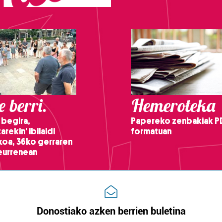
 berri.
Hemeroteka
 begira,
Papereko zenbakiak P
arekin' ibilaldi
formatuan
ikoa, 36ko gerraren
teurrenean
Donostiako azken berrien buletina