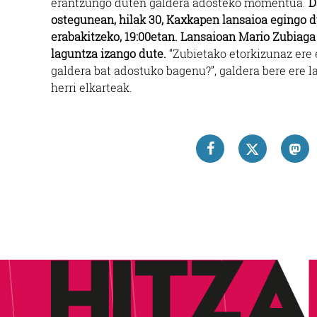
erantzungo duten galdera adosteko momentua.
D
ostegunean, hilak 30, Kaxkapen lansaioa egingo d
erabakitzeko, 19:00etan. Lansaioan Mario Zubiag
laguntza izango dute.
“Zubietako etorkizunaz ere
galdera bat adostuko bagenu?”, galdera bere ere 
herri elkarteak.