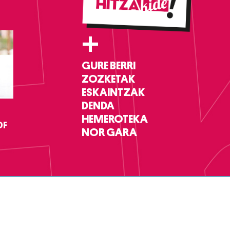
+
GURE BERRI
ZOZKETAK
ESKAINTZAK
DENDA
HEMEROTEKA
DF
NOR GARA