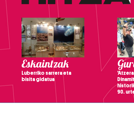
Eskaintzak
Gure
Luberriko sarrera eta
'Atzera
bisita gidatua
Dinamit
histor
90. ur