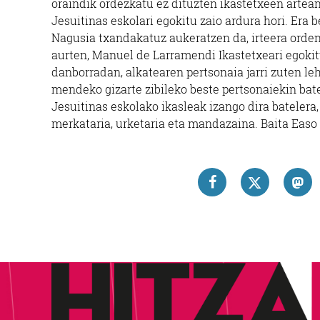
oraindik ordezkatu ez dituzten ikastetxeen artean
Jesuitinas eskolari egokitu zaio ardura hori. Era 
Nagusia txandakatuz aukeratzen da, irteera orden
aurten, Manuel de Larramendi Ikastetxeari egokitu
danborradan, alkatearen pertsonaia jarri zuten leh
mendeko gizarte zibileko beste pertsonaiekin bate
Jesuitinas eskolako ikasleak izango dira batelera, 
merkataria, urketaria eta mandazaina. Baita Easo E