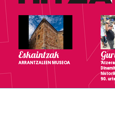
Eskaintzak
Gure
ARRANTZALEEN MUSEOA
'Atzera
Dinamit
histor
90. ur