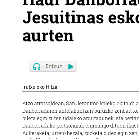
Jesuitinas esk
aurten
Irutxuloko Hitza
Atzo arratsaldean, San Jeronimo kaleko ekitaldi 
Danborradaren antolakuntzari buruzko zenbait xe
bilera egin zuten udaleko arduradunek, eta bertan
Danborradako pertsonaiak eramango dituen ikast
Aukeraketa, urtero bezala, zozketa bidez egin zen