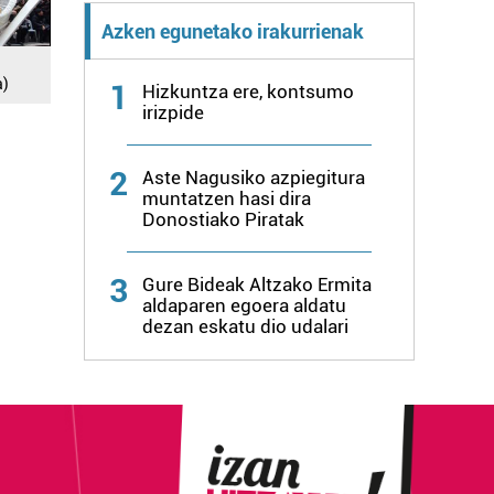
Azken egunetako irakurrienak
a)
1
Hizkuntza ere, kontsumo
irizpide
2
Aste Nagusiko azpiegitura
muntatzen hasi dira
Donostiako Piratak
3
Gure Bideak Altzako Ermita
aldaparen egoera aldatu
dezan eskatu dio udalari