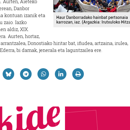
. Aurten, Aieteko
berean, Danbor
a kontuan izanik eta
Haur Danborradako hainbat pertsonaia
 zaio. Iazko
karrozan, iaz. (Argazkia: Irutxuloko Hitz
en aldiz, XIX.
ra. Aurten, hortaz,
arrantzalea, Donostiako hiritar bat, iñudea, artzaina, irulea,
derra, bi damak, jenerala eta laguntzailea ere.