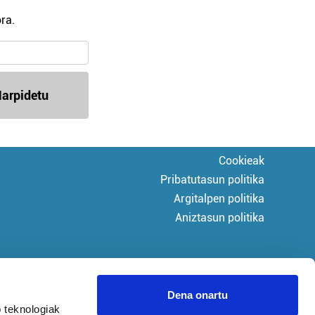
ra.
arpidetu
Cookieak
Pribatutasun politika
Argitalpen politika
Aniztasun politika
Dena onartu
 teknologiak