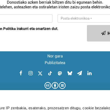
Donostiako azken berriak biltzen ditu bi egunean behin.
telehen, asteazken eta ostiraletan iristen zaizu posta elektroniko
n Politika
irakurri eta onartzen dut.
H
Nor gara
Publizitatea
ure IP zenbakia, esaterako, prozesatzen ditugu, cookie bezalako