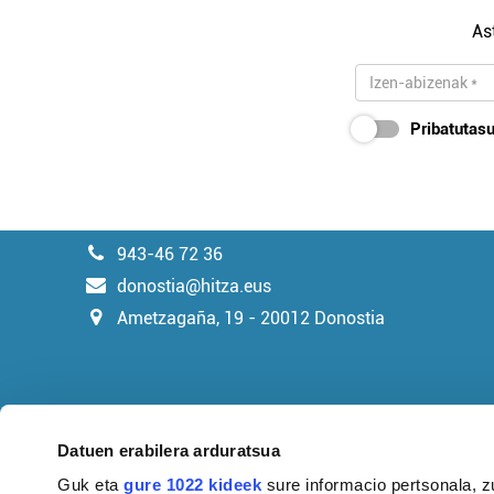
As
Pribatutasu
943-46 72 36
donostia@hitza.eus
Ametzagaña, 19 - 20012 Donostia
Datuen erabilera arduratsua
Guk eta
gure 1022 kideek
sure informacio pertsonala, z