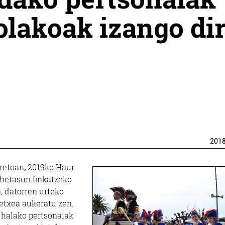
olakoak izango di
201
aretoan
,
2019ko Haur
hetasun finkatzeko
, datorren urteko
etxea aukeratu zen.
, halako pertsonaiak