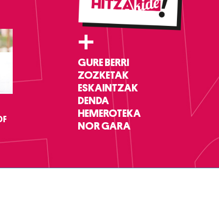
+
GURE BERRI
ZOZKETAK
ESKAINTZAK
DENDA
HEMEROTEKA
DF
NOR GARA