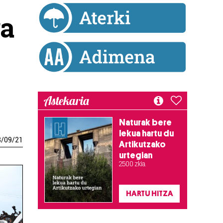
ra
Astekaria
Naturak bere
lekua hartu du
8
/
09
/
21
Artikutzako
urtegian
2.500 zkia.
HARTU HITZA