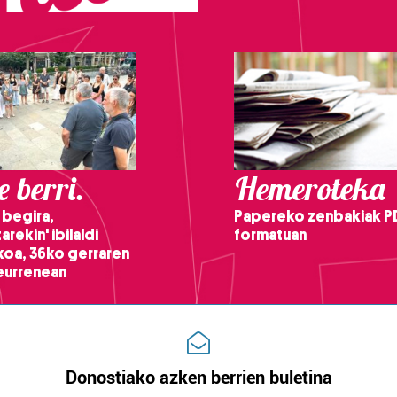
 berri.
Hemeroteka
 begira,
Papereko zenbakiak P
arekin' ibilaldi
formatuan
ikoa, 36ko gerraren
teurrenean
Donostiako azken berrien buletina