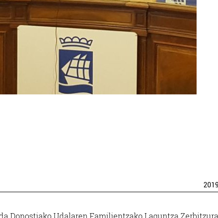
201
a da Donostiako Udalaren Familientzako Laguntza Zerbitzur