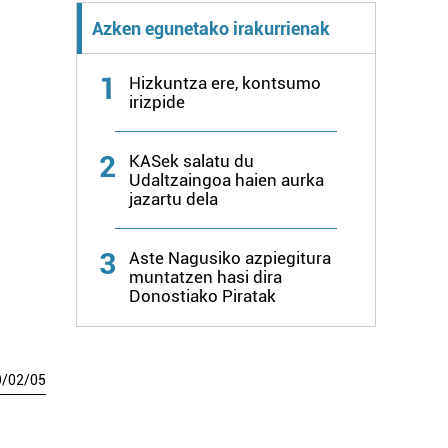
Azken egunetako irakurrienak
1
Hizkuntza ere, kontsumo
irizpide
2
KASek salatu du
Udaltzaingoa haien aurka
jazartu dela
3
Aste Nagusiko azpiegitura
muntatzen hasi dira
Donostiako Piratak
9
/
02
/
05
a