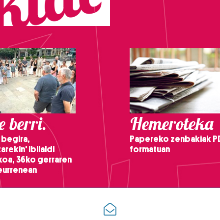
 berri.
Hemeroteka
 begira,
Papereko zenbakiak P
arekin' ibilaldi
formatuan
ikoa, 36ko gerraren
teurrenean