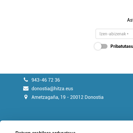
As
Pribatutasu
943-46 72 36
donostia@hitza.eus
Ametzagaña, 19 - 20012 Donostia
Datuen erabilera arduratsua