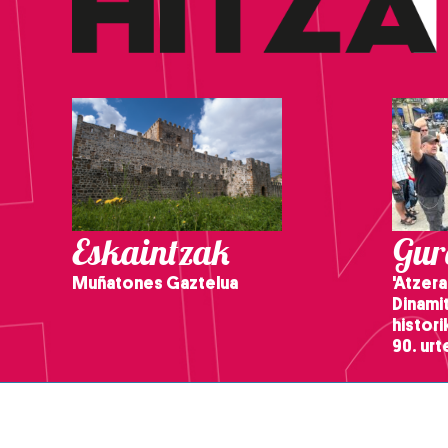
Eskaintzak
Gure
Muñatones Gaztelua
'Atzera
Dinamit
histor
90. ur