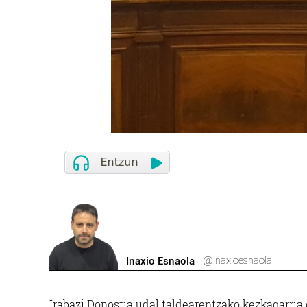
@inaxioesnaola
Inaxio Esnaola
Irabazi Donostia udal taldearentzako kezkagarri