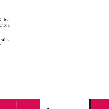
Ordea,
kontua
milia
,