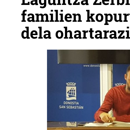
familien kopu
dela ohartarazi