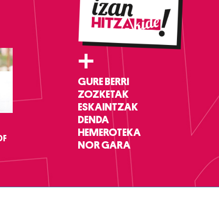
+
GURE BERRI
ZOZKETAK
ESKAINTZAK
DENDA
HEMEROTEKA
DF
NOR GARA