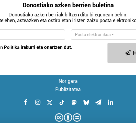
Donostiako azken berrien buletina
Donostiako azken berriak biltzen ditu bi egunean behin.
telehen, asteazken eta ostiraletan iristen zaizu posta elektroniko
n Politika
irakurri eta onartzen dut.
H
Nor gara
Publizitatea