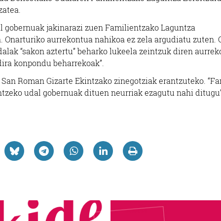
zatea.
al gobernuak jakinarazi zuen Familientzako Laguntza
. Onarturiko aurrekontua nahikoa ez zela argudiatu zuten. 
alak “sakon aztertu” beharko lukeela zeintzuk diren aurre
 dira konpondu beharrekoak”.
er San Roman Gizarte Ekintzako zinegotziak erantzuteko. “Fa
tzeko udal gobernuak dituen neurriak ezagutu nahi ditugu”