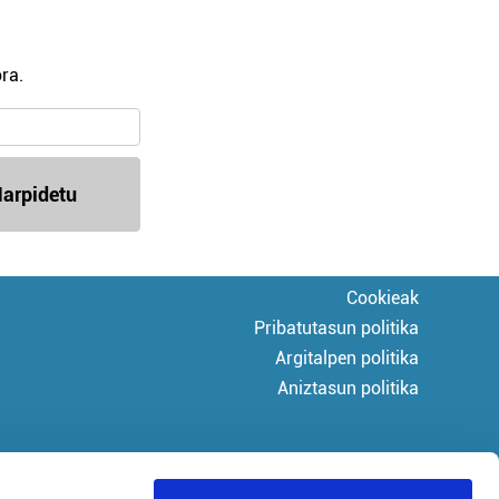
ra.
arpidetu
Cookieak
Pribatutasun politika
Argitalpen politika
Aniztasun politika