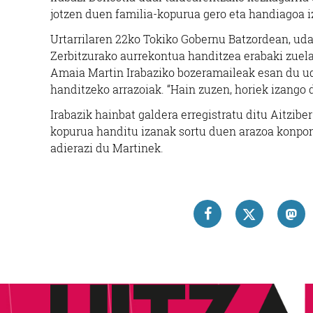
jotzen duen familia-kopurua gero eta handiagoa i
Urtarrilaren 22ko Tokiko Gobernu Batzordean, ud
Zerbitzurako aurrekontua handitzea erabaki zuela
Amaia Martin Irabaziko bozeramaileak esan du ud
handitzeko arrazoiak. “Hain zuzen, horiek izango
Irabazik hainbat galdera erregistratu ditu Aitzib
kopurua handitu izanak sortu duen arazoa konpon
adierazi du Martinek.