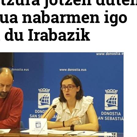
rua nabarmen igo
 du Irabazik