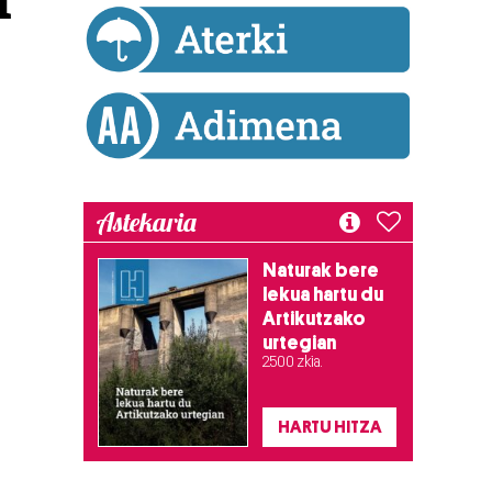
Astekaria
Naturak bere
lekua hartu du
Artikutzako
urtegian
2.500 zkia.
HARTU HITZA