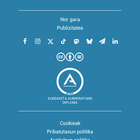
Nor gara
Publizitatea
KUDEAKETA AURRERATUARI
DIPLOMA
Cookieak
Pribatutasun politika