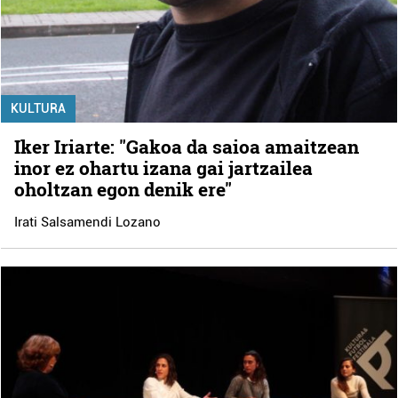
KULTURA
Iker Iriarte: "Gakoa da saioa amaitzean
inor ez ohartu izana gai jartzailea
oholtzan egon denik ere"
Irati Salsamendi Lozano