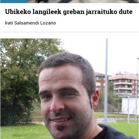
Ubikeko langileek greban jarraituko dute
Irati Salsamendi Lozano