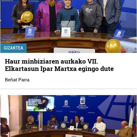
GIZARTEA
Haur minbiziaren aurkako VII.
Elkartasun Ipar Martxa egingo dute
Beñat Parra