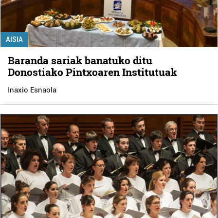
AISIA
Baranda sariak banatuko ditu
Donostiako Pintxoaren Institutuak
Inaxio Esnaola