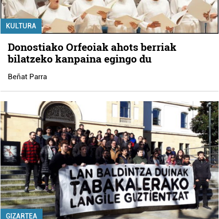
KULTURA
Donostiako Orfeoiak ahots berriak
bilatzeko kanpaina egingo du
Beñat Parra
GIZARTEA