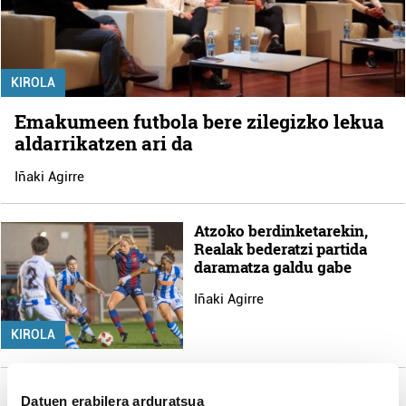
KIROLA
Emakumeen futbola bere zilegizko lekua
aldarrikatzen ari da
Iñaki Agirre
Atzoko berdinketarekin,
Realak bederatzi partida
daramatza galdu gabe
Iñaki Agirre
KIROLA
Japoniar jazzaren
Datuen erabilera arduratsua