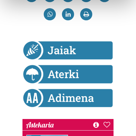
and set your preferences in the
details section
.
Guk eta gure bazkideek zure datu pertsonalak
prozesatzen ditugu, zure IP zenbakia, besteak beste,
teknologia erabiliz, cookieak adibidez, iragarki eta eduki
pertsonalizatuak eskaintzeko, iragarkiak eta edukia
neurtzeko, jendeari buruzko informazioa biltzeko eta
produktuak garatzeko. Zure datuak nork eta zertarako
erabiltzen dituen hauta dezakezu.
Bazkide batzuek ez dizute baimenik eskatzen, eta beren
interes komertzial legitimoetan babesten dira. Ikusi gure
bazkideen zerrenda, beren ustez zein helburutarako
duten interes legitimoa eta horren aurka nola egin
dezakezun ikusteko.
Lortu zure datu pertsonalak prozesatzeko moduari
Astekaria
buruzko informazio gehiago eta ezarri zure lehentasunak