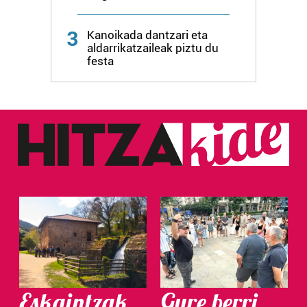
3
Kanoikada dantzari eta
aldarrikatzaileak piztu du
festa
Eskaintzak
Gure berri.