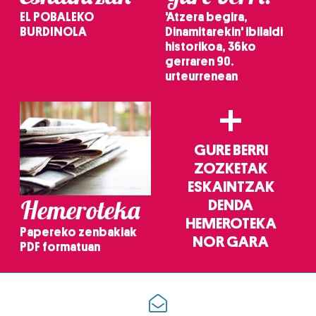
EL POBALEKO
'Atzera begira,
BURDINOLA
Dinamitarekin' ibilaldi
historikoa, 36ko
gerraren 90.
urteurrenean
+
GURE BERRI
ZOZKETAK
ESKAINTZAK
Hemeroteka
DENDA
HEMEROTEKA
Papereko zenbakiak
NOR GARA
PDF formatuan