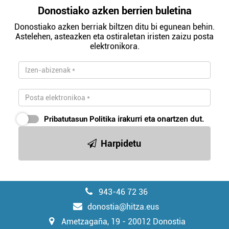
Donostiako azken berrien buletina
Donostiako azken berriak biltzen ditu bi egunean behin.
Astelehen, asteazken eta ostiraletan iristen zaizu posta
elektronikora.
Pribatutasun Politika
irakurri eta onartzen dut.
Harpidetu
943-46 72 36
donostia@hitza.eus
Ametzagaña, 19 - 20012 Donostia