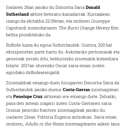
Irailaren 26an jasoko du Donostia Saria
Donald
Sutherland
aktore beterano kanadarrak. Kursaalean
izango da ekitaldia 22:00etan, eta ondoren Giuseppe
Capotondi zuzendariaren
The Burnt Orange Heresy
film
beltza proiektatuko da.
Ibilbide luzea du egina Sutherlandek. Guztira, 200 bat
ekoizpenetan parte hartu du. Askotariko pertsonaiak eta
generoak jorratu ditu, beldurrezko zinematik komediara
bitarte. 2017an ohorezko Oscar saria eman zioten
egindako ibilbidearengatik.
Zinemaldiak emango duen hirugarren Donostia Saria da
Sutherlandek jasoko duena.
Costa-Gavras
zinemagileari
eta
Penelope Cruz
aktoreari ere emango diete. Zehazki,
pasa den astean iragarri zuten Costa-Gavrasen saria.
Greziar jatorriko frantses zinemagileak jasoko du
irailaren 21ean Viktoria Eugenia antzokian. Saria eman
ondoren,
Adults in the Room
zinemagilearen azken lana