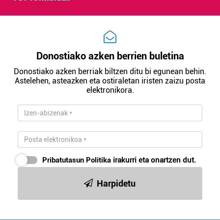
irakurri
Donostiako azken berrien buletina
Donostiako azken berriak biltzen ditu bi egunean behin.
Astelehen, asteazken eta ostiraletan iristen zaizu posta
elektronikora.
Pribatutasun Politika
irakurri eta onartzen dut.
Harpidetu