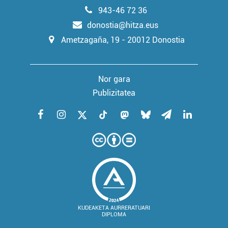
943-46 72 36
donostia@hitza.eus
Ametzagaña, 19 - 20012 Donostia
Nor gara
Publizitatea
KUDEAKETA AURRERATUARI
DIPLOMA