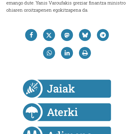
emango dute. Yanis Varoufakis greziar finantza ministro
ohiaren oroitzapenen egokitzapena da.