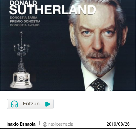
Inaxio Esnaola
@inaxioesnaola
2019
/
08
/
26