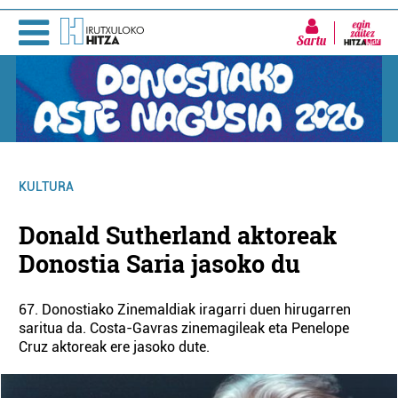
Sartu
KULTURA
Donald Sutherland aktoreak
Donostia Saria jasoko du
67. Donostiako Zinemaldiak iragarri duen hirugarren
saritua da. Costa-Gavras zinemagileak eta Penelope
Cruz aktoreak ere jasoko dute.