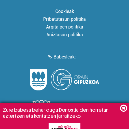
Cookieak
Pribatutasun politika
Argitalpen politika
Aniztasun politika
Babesleak:
Zure babesa behar dugu Donostia den horretan
aztertzen eta kontatzen jarraitzeko.