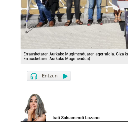
Errausketaren Aurkako Mugimenduaren agerraldia. Giza ka
Errausketaren Aurkako Mugimendua)
Irati Salsamendi Lozano