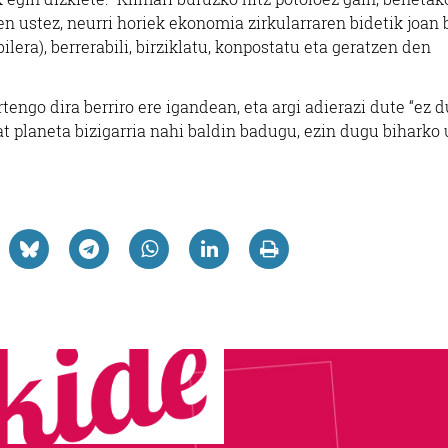
 ustez, neurri horiek ekonomia zirkularraren bidetik joan 
ilera), berrerabili, birziklatu, konpostatu eta geratzen den
tengo dira berriro ere igandean, eta argi adierazi dute “ez d
t planeta bizigarria nahi baldin badugu, ezin dugu biharko u