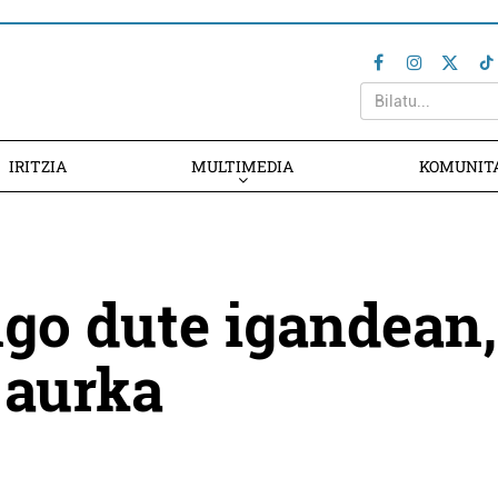
IRITZIA
MULTIMEDIA
KOMUNIT
ngo dute igandean,
 aurka