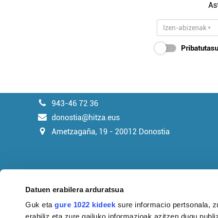
As
Pribatutasu
943-46 72 36
donostia@hitza.eus
Ametzagaña, 19 - 20012 Donostia
Datuen erabilera arduratsua
Guk eta
gure 1022 kideek
sure informacio pertsonala, z
erabiliz eta zure gailuko informazioak azitzen dugu publiz