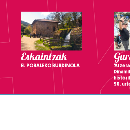
Eskaintzak
Gure
EL POBALEKO BURDINOLA
'Atzera
Dinamit
histor
90. ur