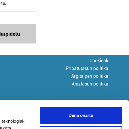
ra.
arpidetu
Cookieak
Pribatutasun politika
Argitalpen politika
Aniztasun politika
Dena onartu
 teknologiak
urketa,