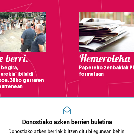
 berri.
Hemeroteka
 begira,
Papereko zenbakiak P
arekin' ibilaldi
formatuan
ikoa, 36ko gerraren
teurrenean
Donostiako azken berrien buletina
Donostiako azken berriak biltzen ditu bi egunean behin.