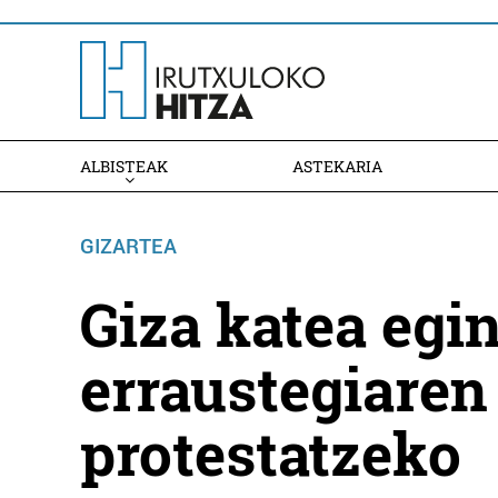
ALBISTEAK
ASTEKARIA
GIZARTEA
Giza katea egi
erraustegiaren
protestatzeko