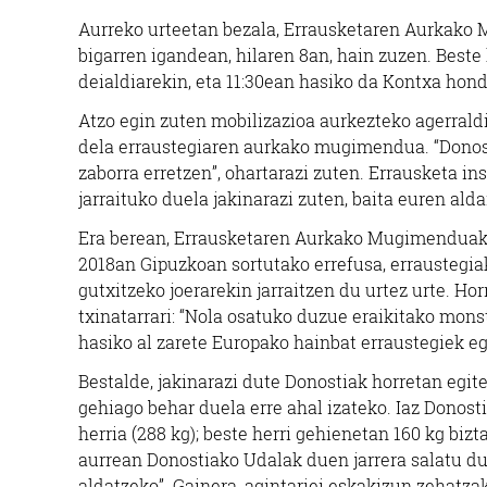
Aurreko urteetan bezala, Errausketaren Aurkako
bigarren igandean, hilaren 8an, hain zuzen. Beste 
deialdiarekin, eta 11:30ean hasiko da Kontxa hond
Atzo egin zuten mobilizazioa aurkezteko agerrald
dela erraustegiaren aurkako mugimendua. “Donost
zaborra erretzen”, ohartarazi zuten. Errausketa i
jarraituko duela jakinarazi zuten, baita euren ald
Era berean, Errausketaren Aurkako Mugimenduak,
2018an Gipuzkoan sortutako errefusa, erraustegia
gutxitzeko joerarekin jarraitzen du urtez urte. Ho
txinatarrari: “Nola osatuko duzue eraikitako mon
hasiko al zarete Europako hainbat erraustegiek 
Bestalde, jakinarazi dute Donostiak horretan egite
gehiago behar duela erre ahal izateko. Iaz Donost
herria (288 kg); beste herri gehienetan 160 kg biz
aurrean Donostiako Udalak duen jarrera salatu du
aldatzeko”. Gainera, agintariei eskakizun zehatzak