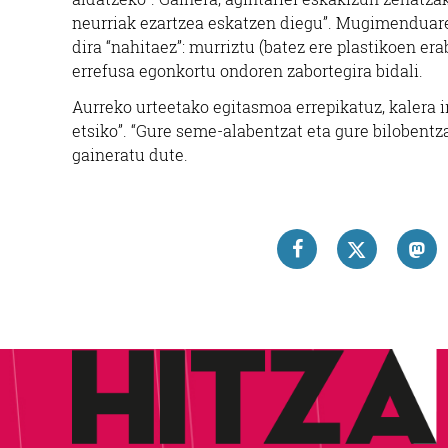
neurriak ezartzea eskatzen diegu”. Mugimenduaren
dira “nahitaez”: murriztu (batez ere plastikoen erab
errefusa egonkortu ondoren zabortegira bidali.
Aurreko urteetako egitasmoa errepikatuz, kalera ir
etsiko”. “Gure seme-alabentzat eta gure bilobentza
gaineratu dute.