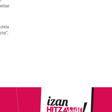
behar
utela
tzi”,