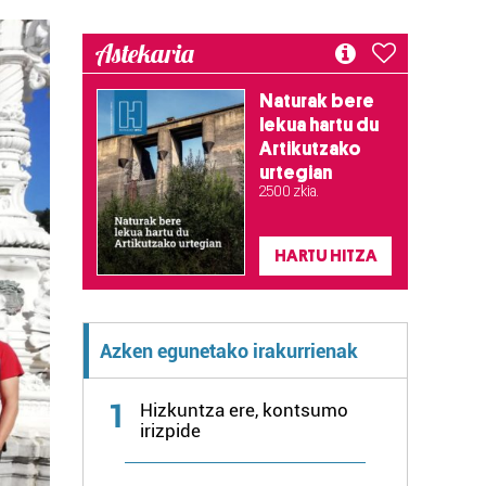
Astekaria
Naturak bere
lekua hartu du
Artikutzako
urtegian
2.500 zkia.
HARTU HITZA
Azken egunetako irakurrienak
1
Hizkuntza ere, kontsumo
irizpide