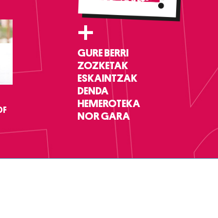
+
GURE BERRI
ZOZKETAK
ESKAINTZAK
DENDA
HEMEROTEKA
DF
NOR GARA