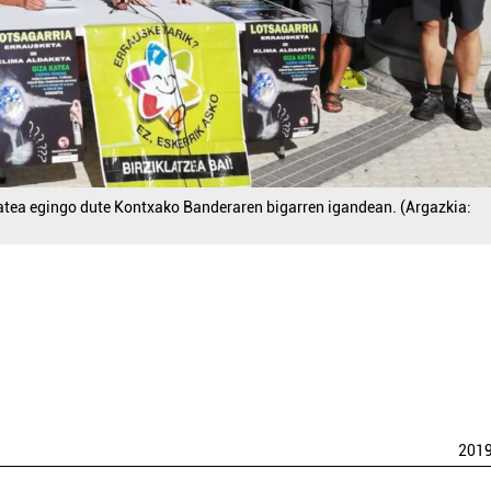
tea egingo dute Kontxako Banderaren bigarren igandean. (Argazkia:
201