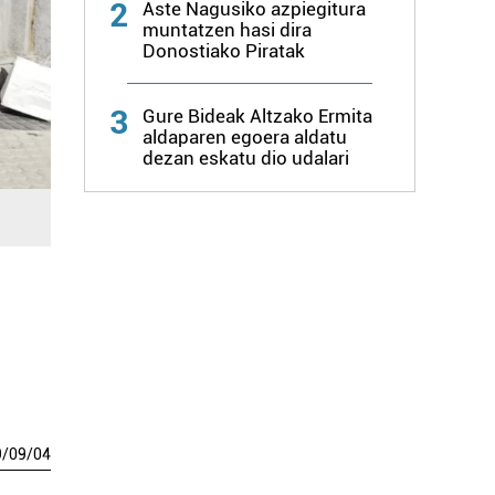
2
Aste Nagusiko azpiegitura
muntatzen hasi dira
Donostiako Piratak
3
Gure Bideak Altzako Ermita
aldaparen egoera aldatu
dezan eskatu dio udalari
9
/
09
/
04