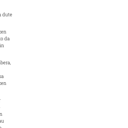
n dute
zen
ko da
in
bera,
sa
zen
r
o
en
au
o