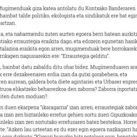
 Mugimenduak giza katea antolatu du Kontxako Banderaren
hainbat talde politiko, ekologista eta sindikatuk ere bat egi
artzan.
ia, eta nabarmendu zuten aurten egoera berri batean aurkit
iako erraustegia eraikita dago, eta edozein egunetan hasi
nstalazioa eraikita egon arren, mugimenduak bere borrokarek
arrikapen nagusiarekin ere: “Erraustegia gelditu”.
 hainbat datu zabaldu ditu ohar bidez. Mugimenduaren ara
k erre dezakeenaren erdia izan da gutxi gorabehera, eta
rren aurrean, galdera bota diete agintariei eta Urbaser enpre
struoa elikatzeko beharrezkoa den zaborra? Zaborra inportat
egiten duten moduan?.
n duen ekarpena “ikaragarria” izan arren, erraustegiak zabo
ia izan zen biztanleko errefus gehien sortu zuen Gipuzkoak
tanleko izan zen sortutako errefusaren batez bestekoa. Horr
te: “Azken lau urteetan ez du ezer egin egoera nazkagarri h
 egin dizkiete: “Klimari buruzko hitz potoloez gain, benetak