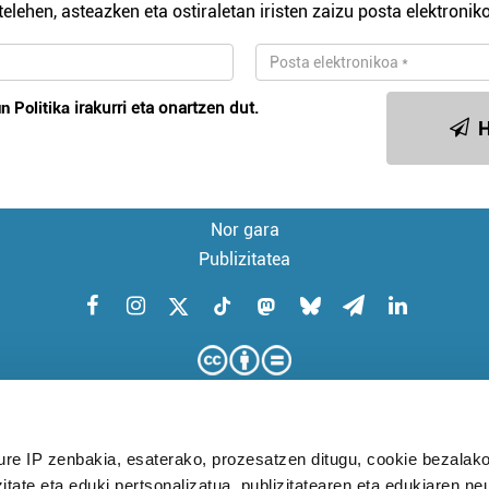
telehen, asteazken eta ostiraletan iristen zaizu posta elektroniko
n Politika
irakurri eta onartzen dut.
H
Nor gara
Publizitatea
ure IP zenbakia, esaterako, prozesatzen ditugu, cookie bezalako
itate eta eduki pertsonalizatua, publizitatearen eta edukiaren ne