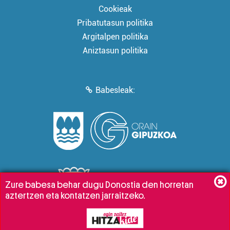
Cookieak
Pribatutasun politika
Argitalpen politika
Aniztasun politika
Babesleak:
Zure babesa behar dugu Donostia den horretan
aztertzen eta kontatzen jarraitzeko.