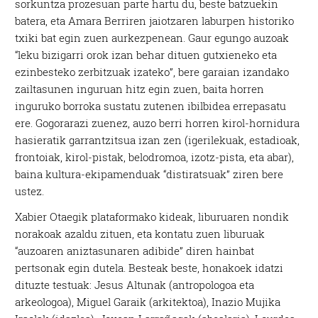
sorkuntza prozesuan parte hartu du, beste batzuekin
batera, eta Amara Berriren jaiotzaren laburpen historiko
txiki bat egin zuen aurkezpenean. Gaur egungo auzoak
“leku bizigarri orok izan behar dituen gutxieneko eta
ezinbesteko zerbitzuak izateko”, bere garaian izandako
zailtasunen inguruan hitz egin zuen, baita horren
inguruko borroka sustatu zutenen ibilbidea errepasatu
ere. Gogorarazi zuenez, auzo berri horren kirol-hornidura
hasieratik garrantzitsua izan zen (igerilekuak, estadioak,
frontoiak, kirol-pistak, belodromoa, izotz-pista, eta abar),
baina kultura-ekipamenduak “distiratsuak” ziren bere
ustez.
Xabier Otaegik plataformako kideak, liburuaren nondik
norakoak azaldu zituen, eta kontatu zuen liburuak
“auzoaren aniztasunaren adibide” diren hainbat
pertsonak egin dutela. Besteak beste, honakoek idatzi
dituzte testuak: Jesus Altunak (antropologoa eta
arkeologoa), Miguel Garaik (arkitektoa), Inazio Mujika