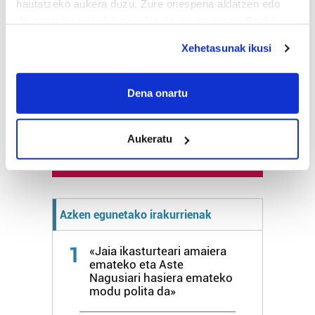
hautatzeko aukera duzu. Zure onespena aldatzen edo
Astekaria
deuseztatzen ahal duzu edozein momentutan, Cookie
deklaraziotik edo Privacy triggerean klikatuz.
Xehetasunak ikusi
Naturak bere
lekua hartu du
If you allow, we would also like to:
Artikutzako
Collect information about your geographical
Dena onartu
urtegian
location which can be accurate to within several
2.500 zkia.
meters
Aukeratu
Identify your device by actively scanning it for
HARTU HITZA
specific characteristics (fingerprinting)
Find out more about how your personal data is processed
and set your preferences in the
details section
.
Azken egunetako irakurrienak
Guk eta gure bazkideek zure datu pertsonalak
prozesatzen ditugu, zure IP zenbakia, besteak beste,
1
«Jaia ikasturteari amaiera
teknologia erabiliz, cookieak adibidez, iragarki eta eduki
emateko eta Aste
Nagusiari hasiera emateko
pertsonalizatuak eskaintzeko, iragarkiak eta edukia
modu polita da»
neurtzeko, jendeari buruzko informazioa biltzeko eta
produktuak garatzeko. Zure datuak nork eta zertarako