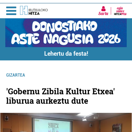
Sartu
Lehertu da festa!
GIZARTEA
'Gobernu Zibila Kultur Etxea'
liburua aurkeztu dute