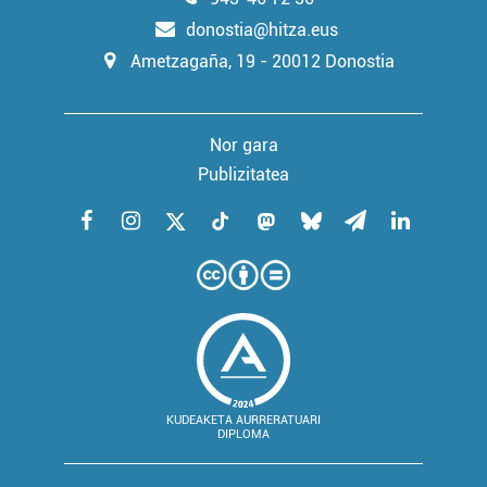
donostia@hitza.eus
Ametzagaña, 19 - 20012 Donostia
Nor gara
Publizitatea
KUDEAKETA AURRERATUARI
DIPLOMA