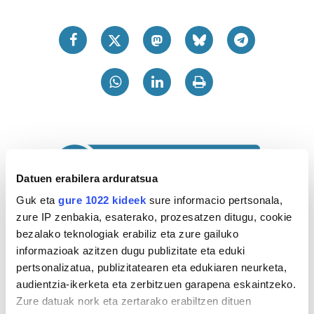
Datuen erabilera arduratsua
Guk eta
gure 1022 kideek
sure informacio pertsonala,
zure IP zenbakia, esaterako, prozesatzen ditugu, cookie
bezalako teknologiak erabiliz eta zure gailuko
informazioak azitzen dugu publizitate eta eduki
pertsonalizatua, publizitatearen eta edukiaren neurketa,
audientzia-ikerketa eta zerbitzuen garapena eskaintzeko.
Zure datuak nork eta zertarako erabiltzen dituen