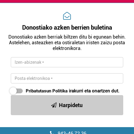
Donostiako azken berrien buletina
Donostiako azken berriak biltzen ditu bi egunean behin.
Astelehen, asteazken eta ostiraletan iristen zaizu posta
elektronikora.
Pribatutasun Politika
irakurri eta onartzen dut.
Harpidetu
943-46 72 36