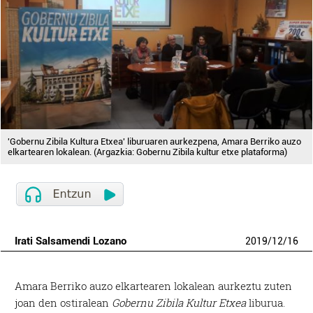
'Gobernu Zibila Kultura Etxea' liburuaren aurkezpena, Amara Berriko auzo
elkartearen lokalean. (Argazkia: Gobernu Zibila kultur etxe plataforma)
Irati Salsamendi Lozano
2019
/
12
/
16
Amara Berriko auzo elkartearen lokalean aurkeztu zuten
joan den ostiralean
Gobernu Zibila Kultur Etxea
liburua.