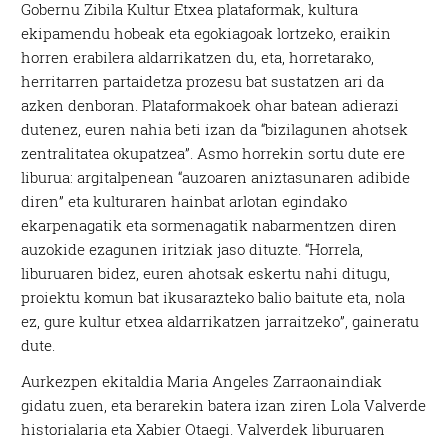
Gobernu Zibila Kultur Etxea plataformak, kultura
ekipamendu hobeak eta egokiagoak lortzeko, eraikin
horren erabilera aldarrikatzen du, eta, horretarako,
herritarren partaidetza prozesu bat sustatzen ari da
azken denboran. Plataformakoek ohar batean adierazi
dutenez, euren nahia beti izan da “bizilagunen ahotsek
zentralitatea okupatzea”. Asmo horrekin sortu dute ere
liburua: argitalpenean “auzoaren aniztasunaren adibide
diren” eta kulturaren hainbat arlotan egindako
ekarpenagatik eta sormenagatik nabarmentzen diren
auzokide ezagunen iritziak jaso dituzte. “Horrela,
liburuaren bidez, euren ahotsak eskertu nahi ditugu,
proiektu komun bat ikusarazteko balio baitute eta, nola
ez, gure kultur etxea aldarrikatzen jarraitzeko”, gaineratu
dute.
Aurkezpen ekitaldia Maria Angeles Zarraonaindiak
gidatu zuen, eta berarekin batera izan ziren Lola Valverde
historialaria eta Xabier Otaegi. Valverdek liburuaren