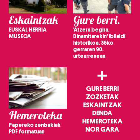
irakurri
Eskaintzak
Gure berri.
EUSKAL HERRIA
'Atzera begira,
MUSEOA
Dinamitarekin' ibilaldi
historikoa, 36ko
gerraren 90.
urteurrenean
+
GURE BERRI
ZOZKETAK
ESKAINTZAK
Hemeroteka
DENDA
HEMEROTEKA
Papereko zenbakiak
NOR GARA
PDF formatuan