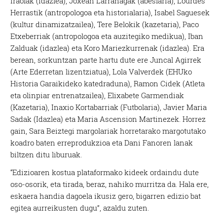
Iraolak (idazlea), Joxean Larrañagak (abeslaria), Lourdes
Herrastik (antropologoa eta historialaria), Isabel Saguesek
(kultur dinamizatzailea), Tere Belokik (kazetaria), Paco
Etxeberriak (antropologoa eta auzitegiko medikua), Iban
Zalduak (idazlea) eta Koro Mariezkurrenak (idazlea). Era
berean, sorkuntzan parte hartu dute ere Juncal Agirrek
(Arte Ederretan lizentziatua), Lola Valverdek (EHUko
Historia Garaikideko katedraduna), Ramon Cidek (Atleta
eta olinpiar entrenatzailea), Elixabete Garmendiak
(Kazetaria), Inaxio Kortabarriak (Futbolaria), Javier Maria
Sadak (Idazlea) eta Maria Ascension Martinezek. Horrez
gain, Sara Beiztegi margolariak horretarako margotutako
koadro baten erreprodukzioa eta Dani Fanoren lanak
biltzen ditu liburuak.
“Edizioaren kostua plataformako kideek ordaindu dute
oso-osorik, eta tirada, beraz, nahiko murritza da. Hala ere,
eskaera handia dagoela ikusiz gero, bigarren edizio bat
egitea aurreikusten dugu”, azaldu zuten.