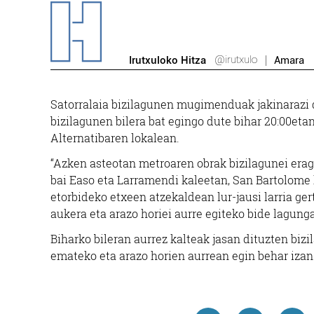
@irutxulo
Irutxuloko Hitza
Amara
Satorralaia bizilagunen mugimenduak jakinarazi 
bizilagunen bilera bat egingo dute bihar 20:00e
Alternatibaren lokalean.
“Azken asteotan metroaren obrak bizilagunei eragi
bai Easo eta Larramendi kaleetan, San Bartolome 
etorbideko etxeen atzekaldean lur-jausi larria ger
aukera eta arazo horiei aurre egiteko bide lagungar
Biharko bileran aurrez kalteak jasan dituzten bizi
emateko eta arazo horien aurrean egin behar izan 