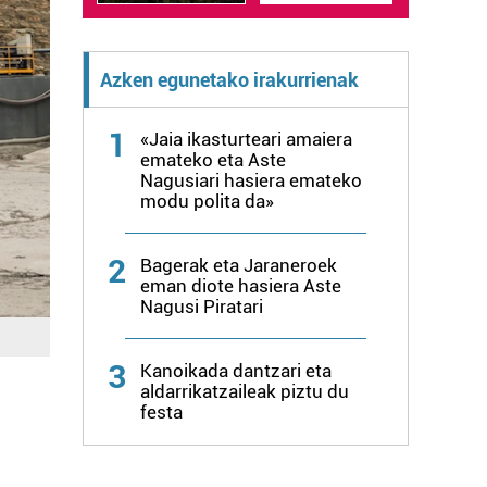
Azken egunetako irakurrienak
1
«Jaia ikasturteari amaiera
emateko eta Aste
Nagusiari hasiera emateko
modu polita da»
2
Bagerak eta Jaraneroek
eman diote hasiera Aste
Nagusi Piratari
3
Kanoikada dantzari eta
aldarrikatzaileak piztu du
festa