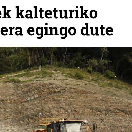
k kalteturiko
lera egingo dute