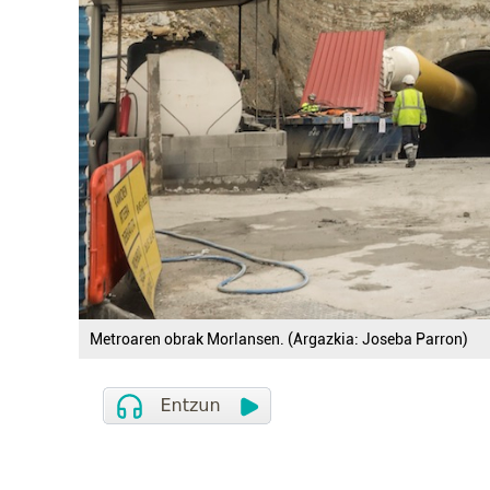
Metroaren obrak Morlansen. (Argazkia: Joseba Parron)