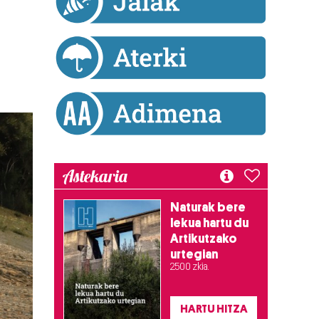
Astekaria
Naturak bere
lekua hartu du
Artikutzako
urtegian
2.500 zkia.
HARTU HITZA