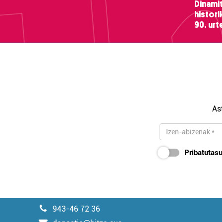
Dinamit
histor
90. ur
As
Pribatutasu
943-46 72 36