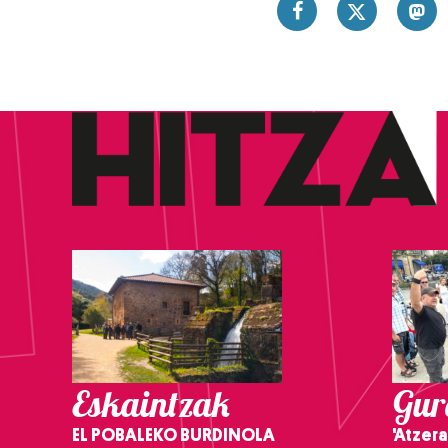
Eskaintzak
Gure
EL POBALEKO BURDINOLA
'Atzera