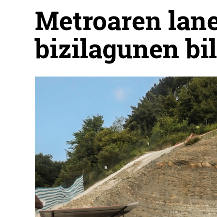
Metroaren lane
bizilagunen bi