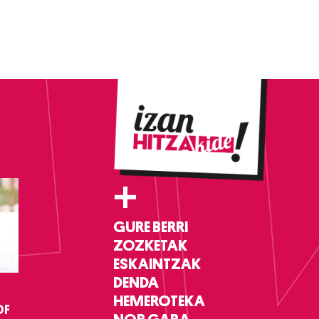
+
GURE BERRI
ZOZKETAK
ESKAINTZAK
DENDA
HEMEROTEKA
DF