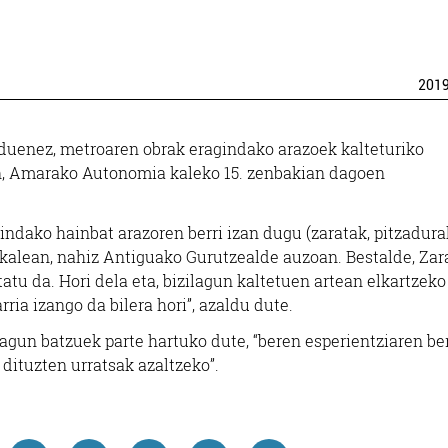
201
duenez, metroaren obrak eragindako arazoek kalteturiko
tan, Amarako Autonomia kaleko 15. zenbakian dagoen
ndako hainbat arazoren berri izan dugu (zaratak, pitzadura
kalean, nahiz Antiguako Gurutzealde auzoan. Bestalde, Zar
tatu da. Hori dela eta, bizilagun kaltetuen artean elkartzeko
ria izango da bilera hori”, azaldu dute.
lagun batzuek parte hartuko dute, “beren esperientziaren ber
dituzten urratsak azaltzeko”.