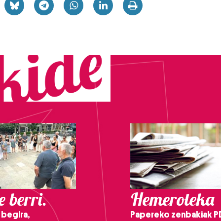
 berri.
Hemeroteka
 begira,
Papereko zenbakiak P