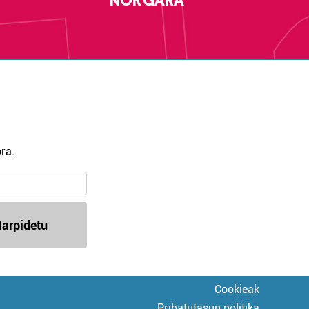
NOR GARA
ra.
arpidetu
Cookieak
Pribatutasun politika