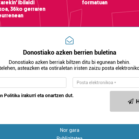
arekin' ibilaldi
formatuan
ikoa, 36ko gerraren
teurrenean
Donostiako azken berrien buletina
Donostiako azken berriak biltzen ditu bi egunean behin.
telehen, asteazken eta ostiraletan iristen zaizu posta elektroniko
n Politika
irakurri eta onartzen dut.
H
Nor gara
Publizitatea