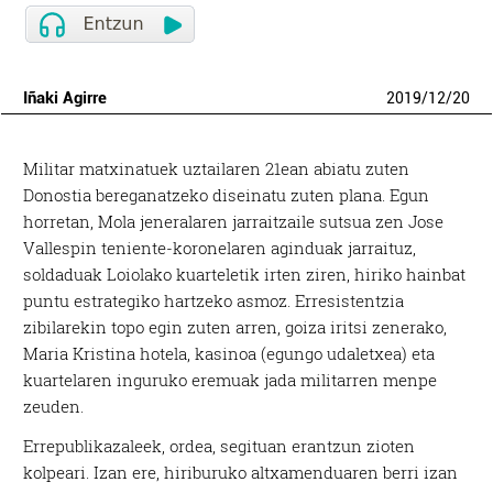
Iñaki Agirre
2019
/
12
/
20
Militar matxinatuek uztailaren 21ean abiatu zuten
Donostia bereganatzeko diseinatu zuten plana. Egun
horretan, Mola jeneralaren jarraitzaile sutsua zen Jose
Vallespin teniente-koronelaren aginduak jarraituz,
soldaduak Loiolako kuarteletik irten ziren, hiriko hainbat
puntu estrategiko hartzeko asmoz. Erresistentzia
zibilarekin topo egin zuten arren, goiza iritsi zenerako,
Maria Kristina hotela, kasinoa (egungo udaletxea) eta
kuartelaren inguruko eremuak jada militarren menpe
zeuden.
Errepublikazaleek, ordea, segituan erantzun zioten
kolpeari. Izan ere, hiriburuko altxamenduaren berri izan