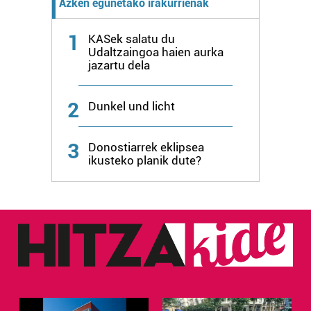
Azken egunetako irakurrienak
erabiltzeko baimen esplizitua ematen diguzu.
Gehiago
irakurri
1
KASek salatu du
Udaltzaingoa haien aurka
jazartu dela
2
Dunkel und licht
3
Donostiarrek eklipsea
ikusteko planik dute?