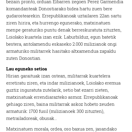
bezain pronto, orduan Eibarren zegoen Perez Garmendia
komandanteak Donostiarako bidea hartu zuen bere
gudarostearekin. Errepublikanoak uztailaren 22an sartu
ziren hirira, eta hurrengo egunerako, matxinatuen
menpe geraturiko puntu denak berreskuratuta zituzten,
Loiolako kuartela izan ezik. Laburbilduz, egun batetik
bestera, antolamendu eskaseko 2.000 milizianok ongi
armaturiko militarrek hasitako altxamendua zapaldu
zuten Donostian.
Lau eguneko setioa
Hirian garaituak izan ostean, militarrak kuartelera
erretiratu ziren, eta indar milizianoek, Loiolako eremua
guztiz inguratuta zutelarik, setio bat ezarri zieten,
matxinatuak errendiarazteko asmoz. Errepublikanoak
gehiago ziren, baina militarrak askoz hobeto zeuden
armaturik: 1700 fusil (milizianoek 300 zituzten),
metrailadoreak, obusak…
Matxinatuen morala, ordea, oso baxua zen, jasandako