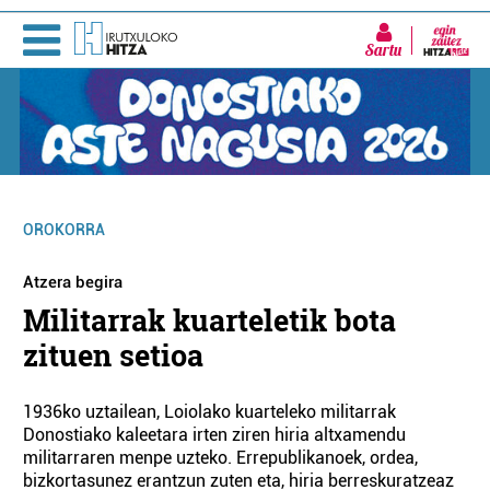
Sartu
OROKORRA
Atzera begira
Militarrak kuarteletik bota
zituen setioa
1936ko uztailean, Loiolako kuarteleko militarrak
Donostiako kaleetara irten ziren hiria altxamendu
militarraren menpe uzteko. Errepublikanoek, ordea,
bizkortasunez erantzun zuten eta, hiria berreskuratzeaz