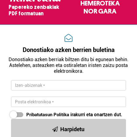
HEMEROTEKA
Papereko zenbakiak
NOR GARA
PDF formatuan
Donostiako azken berrien buletina
Donostiako azken berriak biltzen ditu bi egunean behin.
Astelehen, asteazken eta ostiraletan iristen zaizu posta
elektronikora.
Pribatutasun Politika
irakurri eta onartzen dut.
Harpidetu