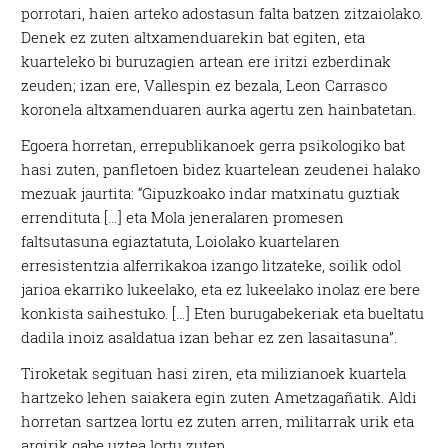
porrotari, haien arteko adostasun falta batzen zitzaiolako.
Denek ez zuten altxamenduarekin bat egiten, eta
kuarteleko bi buruzagien artean ere iritzi ezberdinak
zeuden; izan ere, Vallespin ez bezala, Leon Carrasco
koronela altxamenduaren aurka agertu zen hainbatetan.
Egoera horretan, errepublikanoek gerra psikologiko bat
hasi zuten, panfletoen bidez kuartelean zeudenei halako
mezuak jaurtita: “Gipuzkoako indar matxinatu guztiak
errendituta […] eta Mola jeneralaren promesen
faltsutasuna egiaztatuta, Loiolako kuartelaren
erresistentzia alferrikakoa izango litzateke, soilik odol
jarioa ekarriko lukeelako, eta ez lukeelako inolaz ere bere
konkista saihestuko. […] Eten burugabekeriak eta bueltatu
dadila inoiz asaldatua izan behar ez zen lasaitasuna”.
Tiroketak segituan hasi ziren, eta milizianoek kuartela
hartzeko lehen saiakera egin zuten Ametzagañatik. Aldi
horretan sartzea lortu ez zuten arren, militarrak urik eta
argirik gabe uztea lortu zuten.