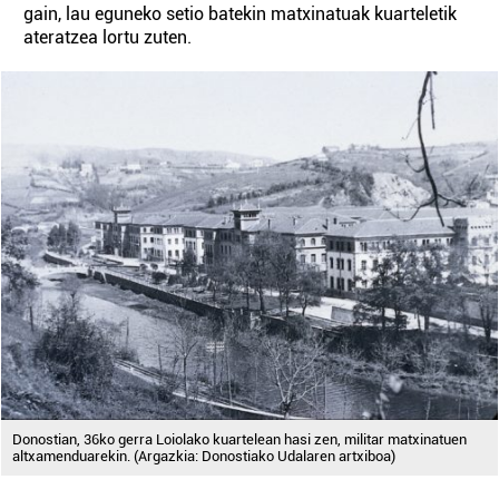
gain, lau eguneko setio batekin matxinatuak kuarteletik
ateratzea lortu zuten.
Donostian, 36ko gerra Loiolako kuartelean hasi zen, militar matxinatuen
altxamenduarekin. (Argazkia: Donostiako Udalaren artxiboa)