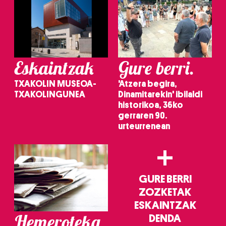
Eskaintzak
Gure berri.
TXAKOLIN MUSEOA-
'Atzera begira,
TXAKOLINGUNEA
Dinamitarekin' ibilaldi
historikoa, 36ko
gerraren 90.
urteurrenean
+
GURE BERRI
ZOZKETAK
ESKAINTZAK
Hemeroteka
DENDA