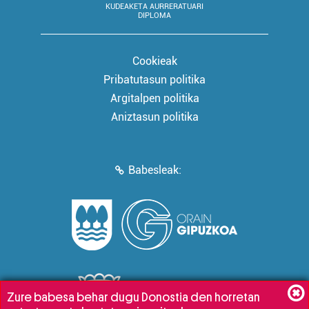
KUDEAKETA AURRERATUARI
DIPLOMA
Cookieak
Pribatutasun politika
Argitalpen politika
Aniztasun politika
Babesleak:
Zure babesa behar dugu Donostia den horretan