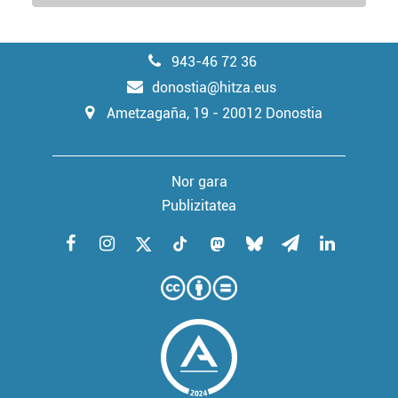
943-46 72 36
donostia@hitza.eus
Ametzagaña, 19 - 20012 Donostia
Nor gara
Publizitatea