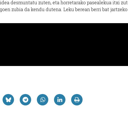
bidea desmuntatu zuten, eta horretarako pasealekua itxi zut
goen zubia da kendu dutena. Leku berean berri bat jartzeko