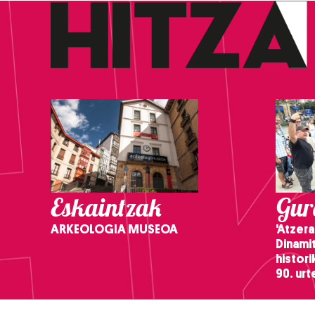
Eskaintzak
Gure
ARKEOLOGIA MUSEOA
'Atzera
Dinamit
histor
90. ur