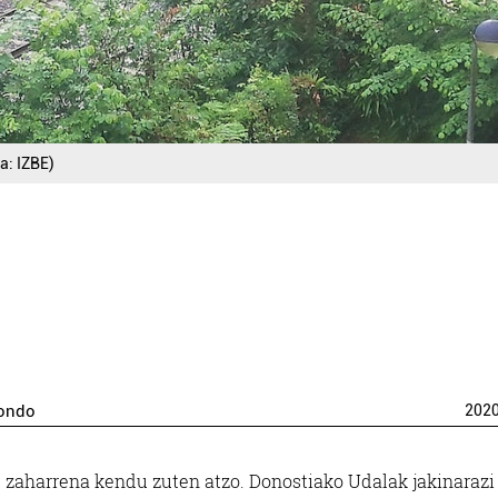
a: IZBE)
rondo
202
zaharrena kendu zuten atzo. Donostiako Udalak jakinarazi