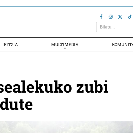
IRITZIA
MULTIMEDIA
KOMUNIT
sealekuko zubi
 dute