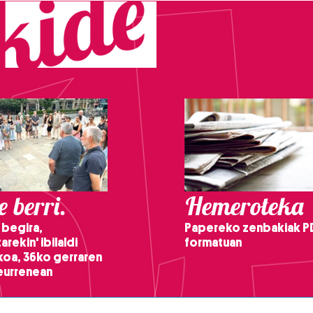
 berri.
Hemeroteka
 begira,
Papereko zenbakiak P
arekin' ibilaldi
formatuan
ikoa, 36ko gerraren
teurrenean