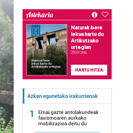
Astekaria
Naturak bere
lekua hartu du
Artikutzako
urtegian
2.500 zkia.
HARTU HITZA
Azken egunetako irakurrienak
1
Ernai gazte antolakundeak
faxismoaren aurkako
mobilizazioa deitu du