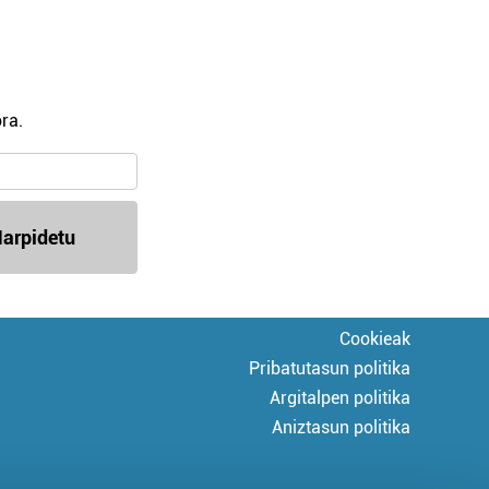
ra.
arpidetu
Cookieak
Pribatutasun politika
Argitalpen politika
Aniztasun politika