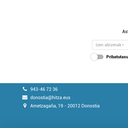
As
Pribatutasu
943-46 72 36
donostia@hitza.eus
Ametzagaña, 19 - 20012 Donostia