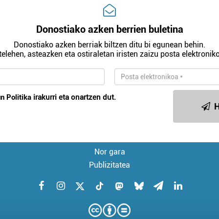
Donostiako azken berrien buletina
Donostiako azken berriak biltzen ditu bi egunean behin.
telehen, asteazken eta ostiraletan iristen zaizu posta elektroniko
n Politika
irakurri eta onartzen dut.
H
Nor gara
Publizitatea