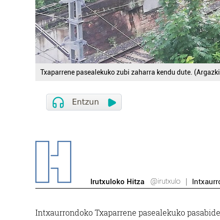
Txaparrene pasealekuko zubi zaharra kendu dute. (Argazki
@irutxulo
Irutxuloko Hitza
Intxaur
Intxaurrondoko Txaparrene pasealekuko pasabide 