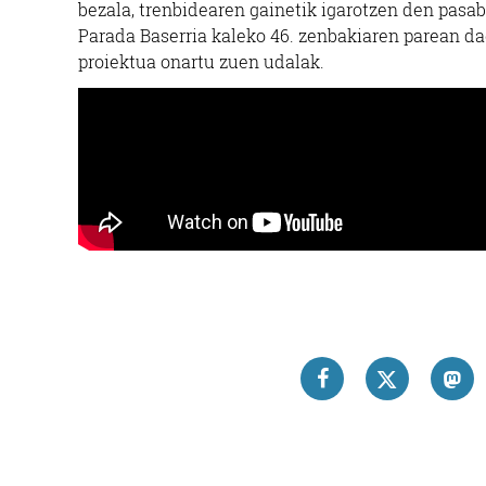
bezala, trenbidearen gainetik igarotzen den pasa
Parada Baserria kaleko 46. zenbakiaren parean da
proiektua onartu zuen udalak.