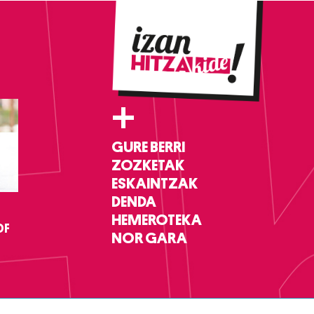
+
GURE BERRI
ZOZKETAK
ESKAINTZAK
DENDA
HEMEROTEKA
DF
NOR GARA