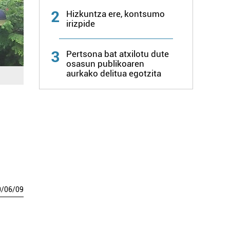
2
Hizkuntza ere, kontsumo
irizpide
3
Pertsona bat atxilotu dute
osasun publikoaren
aurkako delitua egotzita
0
/
06
/
09