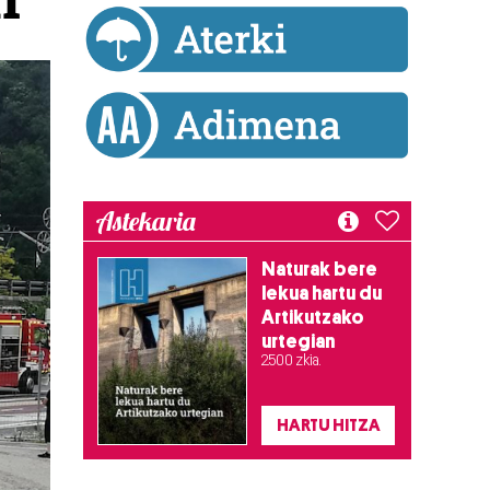
Astekaria
Naturak bere
lekua hartu du
Artikutzako
urtegian
2.500 zkia.
HARTU HITZA