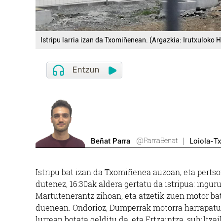
Istripu larria izan da Txomiñenean. (Argazkia: Irutxuloko H
@ParraBenat
Beñat Parra
Loiola-T
Istripu bat izan da Txomiñenea auzoan, eta perts
dutenez, 16:30ak aldera gertatu da istripua: ing
Martutenerantz zihoan, eta atzetik zuen motor ba
duenean. Ondorioz, Dumperrak motorra harrapatu d
lurrean botata gelditu da, eta Ertzaintza, suhiltz