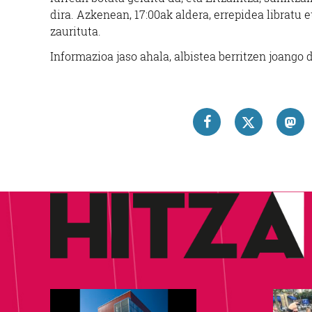
dira. Azkenean, 17:00ak aldera, errepidea libratu 
zaurituta.
Informazioa jaso ahala, albistea berritzen joan