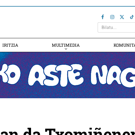
IRITZIA
MULTIMEDIA
KOMUNIT
 izan da Txomiñene