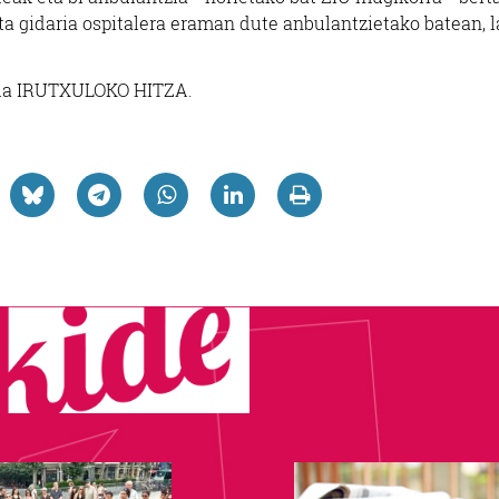
eta gidaria ospitalera eraman dute anbulantzietako batean, la
go da IRUTXULOKO HITZA.