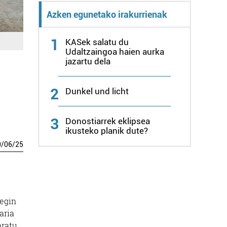
Azken egunetako irakurrienak
1
KASek salatu du
Udaltzaingoa haien aurka
jazartu dela
2
Dunkel und licht
3
Donostiarrek eklipsea
ikusteko planik dute?
0
/
06
/
25
 egin
aria
aratu