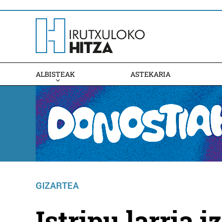
ALBISTEAK
ASTEKARIA
GIZARTEA
Istripu larria