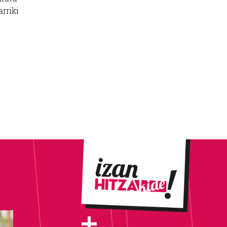
rriki
+