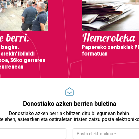
 berri.
Hemeroteka
 begira,
Papereko zenbakiak P
arekin' ibilaldi
formatuan
ikoa, 36ko gerraren
teurrenean
Donostiako azken berrien buletina
Donostiako azken berriak biltzen ditu bi egunean behin.
telehen, asteazken eta ostiraletan iristen zaizu posta elektroniko