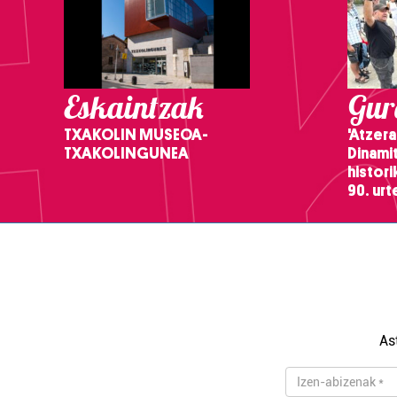
Eskaintzak
Gure
TXAKOLIN MUSEOA-
'Atzera
TXAKOLINGUNEA
Dinamit
histor
90. ur
As