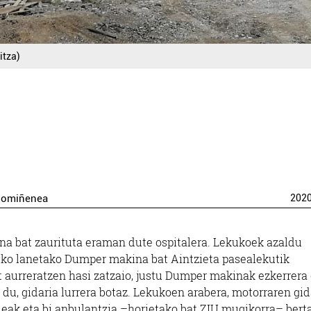
itza)
xomiñenea
202
ona bat zaurituta eraman dute ospitalera. Lekukoek azaldu
uruko lanetako Dumper makina bat Aintzieta pasealekutik
t aurreratzen hasi zatzaio, justu Dumper makinak ezkerrera
u, gidaria lurrera botaz. Lekukoen arabera, motorraren gid
aileak eta bi anbulantzia –horietako bat ZIU mugikorra– bert