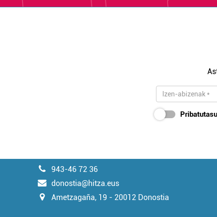
As
Pribatutasu
943-46 72 36
donostia@hitza.eus
Ametzagaña, 19 - 20012 Donostia