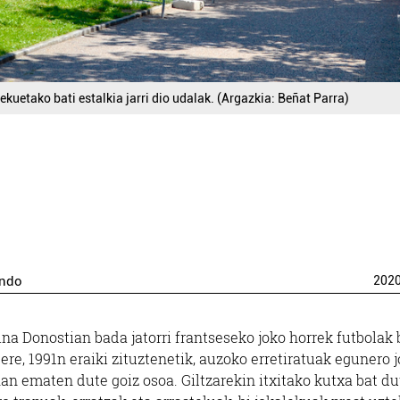
ekuetako bati estalkia jarri dio udalak. (Argazkia: Beñat Parra)
ondo
202
ina Donostian bada jatorri frantseseko joko horrek futbolak
ere, 1991n eraiki zituztenetik, auzoko erretiratuak egunero 
han ematen dute goiz osoa. Giltzarekin itxitako kutxa bat du