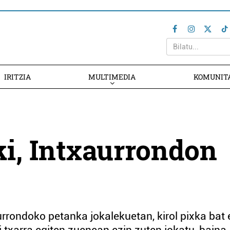
IRITZIA
MULTIMEDIA
KOMUNIT
ki, Intxaurrondon
aurrondoko petanka jokalekuetan, kirol pixka bat 