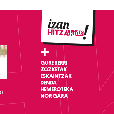
+
GURE BERRI
ZOZKETAK
ESKAINTZAK
DENDA
HEMEROTEKA
DF
NOR GARA