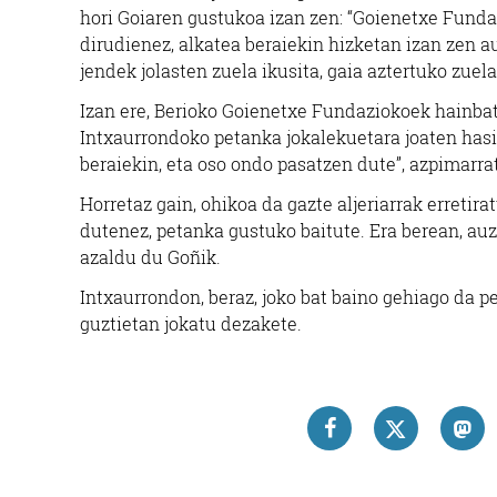
hori Goiaren gustukoa izan zen: “Goienetxe Funda
dirudienez, alkatea beraiekin hizketan izan zen a
jendek jolasten zuela ikusita, gaia aztertuko zuela
Izan ere, Berioko Goienetxe Fundaziokoek hainbat 
Intxaurrondoko petanka jokalekuetara joaten hasi 
beraiekin, eta oso ondo pasatzen dute”, azpimarra
Horretaz gain, ohikoa da gazte aljeriarrak erretira
dutenez, petanka gustuko baitute. Era berean, auz
azaldu du Goñik.
Intxaurrondon, beraz, joko bat baino gehiago da p
guztietan jokatu dezakete.