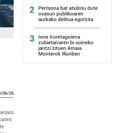
2
Pertsona bat atxilotu dute
osasun publikoaren
aurkako delitua egotzita
3
Ione Iruretagoiena
zubietarraren bi soineko
jantzi zituen Amaia
Monterok Illunben
0
/
06
/
26
 bezain
joaten
te