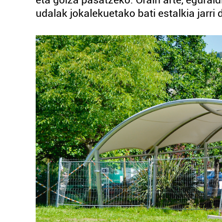
eta goiza pasatzeko. Orain arte, egurald
udalak jokalekuetako bati estalkia jarri d