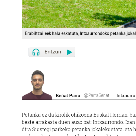
Erabiltzaileek hala eskatuta, Intxaurrondoko petanka jokal
@ParraBenat
Beñat Parra
Intxaurr
Petanka ez da kirolik ohikoena Euskal Herrian, ba
beste arrakasta duen auzo bat: Intxaurrondo. Izan 
dira Siustegi parkeko petanka jokalekuetara, eta 