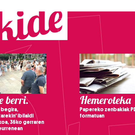
 berri.
Hemeroteka
 begira,
Papereko zenbakiak P
arekin' ibilaldi
formatuan
ikoa, 36ko gerraren
teurrenean