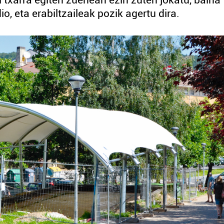
i txarra egiten zuenean ezin zuten jokatu, baina
io, eta erabiltzaileak pozik agertu dira.