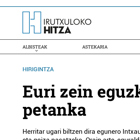
ALBISTEAK
ASTEKARIA
HIRIGINTZA
Euri zein eguz
petanka
Herritar ugari biltzen dira egunero Intx