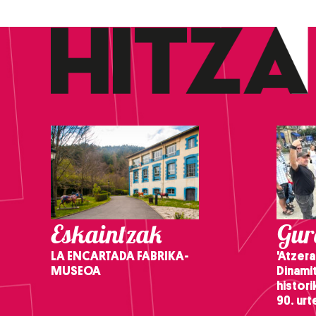
Eskaintzak
Gure
LA ENCARTADA FABRIKA-
'Atzera
MUSEOA
Dinamit
histor
90. ur