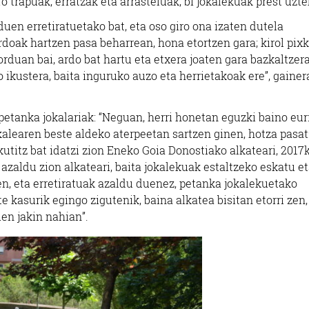
o trapuak, erratzak eta arrasteluak, bi jokalekuak prest uzte
en erretiratuetako bat, eta oso giro ona izaten dutela
doak hartzen pasa beharrean, hona etortzen gara; kirol pixk
rduan bai, ardo bat hartu eta etxera joaten gara bazkaltzera
o ikustera, baita inguruko auzo eta herrietakoak ere”, gaine
 petanka jokalariak: “Neguan, herri honetan eguzki baino eur
 kalearen beste aldeko aterpeetan sartzen ginen, hotza pasat
skutitz bat idatzi zion Eneko Goia Donostiako alkateari, 2017
azaldu zion alkateari, baita jokalekuak estaltzeko eskatu e
uen, eta erretiratuak azaldu duenez, petanka jokalekuetako
e kasurik egingo zigutenik, baina alkatea bisitan etorri zen,
uen jakin nahian”.