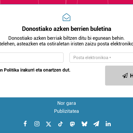
Donostiako azken berrien buletina
Donostiako azken berriak biltzen ditu bi egunean behin.
telehen, asteazken eta ostiraletan iristen zaizu posta elektroniko
n Politika
irakurri eta onartzen dut.
H
Nor gara
Publizitatea