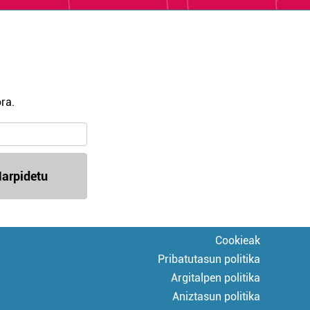
ra.
arpidetu
Cookieak
Pribatutasun politika
Argitalpen politika
Aniztasun politika