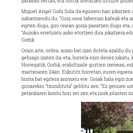
parkean bertan, eta hortik ateratzen dituzte goizer
Miguel Angel Goñi Sola da egunero han jokatzen du
nabarmendu du: “Goiz osoa tabernan kafeak eta ar
egiten dugu, giro onean goiza pasatzen dugu eta, o
“Auzoko erretiratu asko etortzen dira jokatzera ed
Goñik.
Orain arte, ordea, arazo bat izan dutela azaldu du
gehiago izaten da, eta, horrela ezin denez jokatu,
Horregatik, Goñik, erabiltzaile guztien izenean, e
martxoaren 24an. Eskutitz horretan, euren egoera 
bisita bat egitera animatu ere. Goiak hala egin z
giroarekin “txundituta” gelditu zen: “Ez genuen ust
petankaren kontu hori zer zen eta nork jolasten z