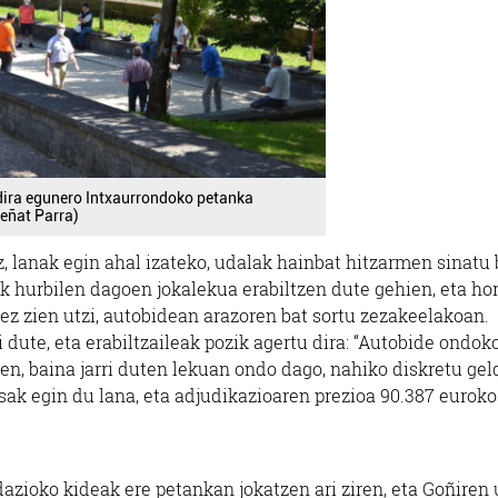
 dira egunero Intxaurrondoko petanka
Beñat Parra)
, lanak egin ahal izateko, udalak hainbat hitzarmen sinatu
ik hurbilen dagoen jokalekua erabiltzen dute gehien, eta hor
 ez zien utzi, autobidean arazoren bat sortu zezakeelakoan.
 dute, eta erabiltzaileak pozik agertu dira: “Autobide ondok
keen, baina jarri duten lekuan ondo dago, nahiko diskretu gel
esak egin du lana, eta adjudikazioaren prezioa 90.387 euroko
zioko kideak ere petankan jokatzen ari ziren, eta Goñiren 