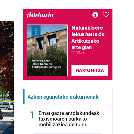
Astekaria
Naturak bere
lekua hartu du
Artikutzako
urtegian
2.500 zkia.
HARTU HITZA
Azken egunetako irakurrienak
1
Ernai gazte antolakundeak
faxismoaren aurkako
mobilizazioa deitu du