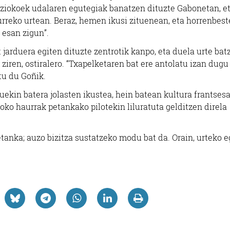
ziokoek udalaren egutegiak banatzen dituzte Gabonetan, et
urreko urtean. Beraz, hemen ikusi zituenean, eta horrenbest
 esan zigun”.
jarduera egiten dituzte zentrotik kanpo, eta duela urte bat
ziren, ostiralero. “Txapelketaren bat ere antolatu izan dugu
tu du Goñik.
tuekin batera jolasten ikustea, hein batean kultura frantses
oko haurrak petankako pilotekin liluratuta gelditzen direla
etanka; auzo bizitza sustatzeko modu bat da. Orain, urteko 