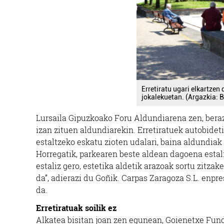
Erretiratu ugari elkartzen
jokalekuetan. (Argazkia: 
Lursaila Gipuzkoako Foru Aldundiarena zen, beraz
izan zituen aldundiarekin. Erretiratuek autobidet
estaltzeko eskatu zioten udalari, baina aldundiak
Horregatik, parkearen beste aldean dagoena estali
estaliz gero, estetika aldetik arazoak sortu zitza
da”, adierazi du Goñik. Carpas Zaragoza S.L. enpr
da.
Erretiratuak soilik ez
Alkatea bisitan joan zen egunean, Goienetxe Funda