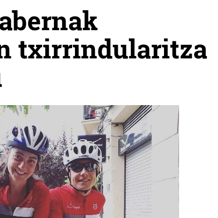
tabernak
txirrindularitza
u