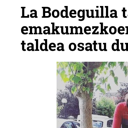
La Bodeguilla 
emakumezkoen 
taldea osatu d