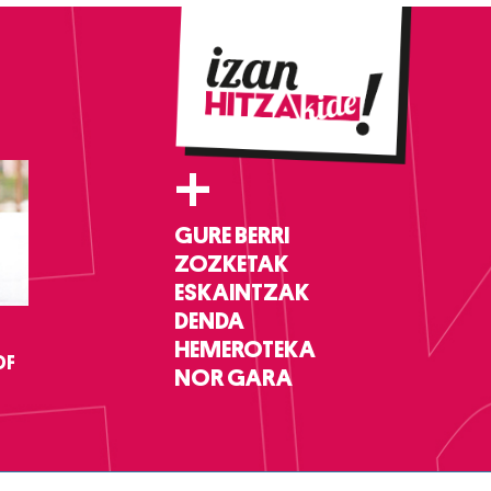
+
GURE BERRI
ZOZKETAK
ESKAINTZAK
DENDA
HEMEROTEKA
DF
NOR GARA