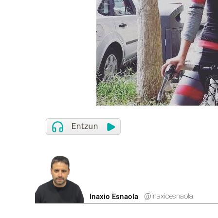
@inaxioesnaola
Inaxio Esnaola