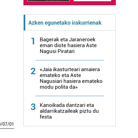
Azken egunetako irakurrienak
1
Bagerak eta Jaraneroek
eman diote hasiera Aste
Nagusi Piratari
2
«Jaia ikasturteari amaiera
emateko eta Aste
Nagusiari hasiera emateko
modu polita da»
3
Kanoikada dantzari eta
aldarrikatzaileak piztu du
festa
0
/
07
/
01