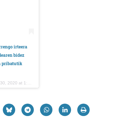
rrengo irteera
dearen bidez
 pribatutik
, 2020 at 1:15am PDT