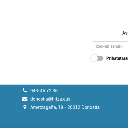
As
Pribatutasu
943-46 72 36
donostia@hitza.eus
Ametzagaña, 19 - 20012 Donostia