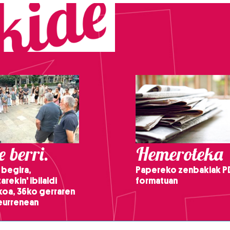
 berri.
Hemeroteka
 begira,
Papereko zenbakiak P
arekin' ibilaldi
formatuan
ikoa, 36ko gerraren
teurrenean