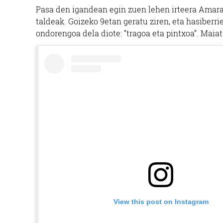
Pasa den igandean egin zuen lehen irteera Amar
taldeak. Goizeko 9etan geratu ziren, eta hasiberrie
ondorengoa dela diote: “tragoa eta pintxoa”. Maia
View this post on Instagram