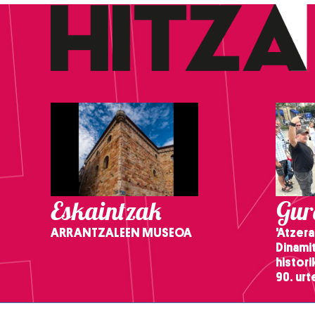
Eskaintzak
Gure
ARRANTZALEEN MUSEOA
'Atzera
Dinamit
histor
90. ur