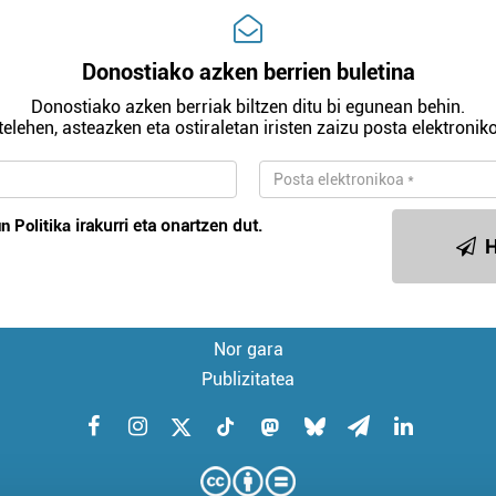
Donostiako azken berrien buletina
Donostiako azken berriak biltzen ditu bi egunean behin.
telehen, asteazken eta ostiraletan iristen zaizu posta elektroniko
n Politika
irakurri eta onartzen dut.
H
Nor gara
Publizitatea