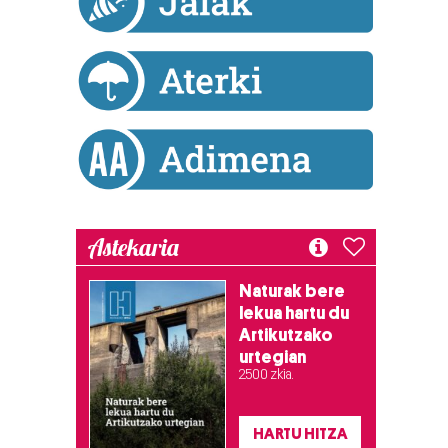
Astekaria
Naturak bere
lekua hartu du
Artikutzako
urtegian
2.500 zkia.
HARTU HITZA