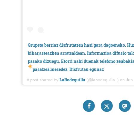
Grupeta berriaz disfrutatzen hasi gara dagoeneko. Hu
bihar,asteazken arratsaldean. Informazioa difusio tal
pasako dizuegu. Etorri nahi duenak telefono zenbakia
pasatzea,mesedez. Disfrutau egunaz
LaBodeguilla
A post shared by
(@labodeguilla_) on
Jun 30