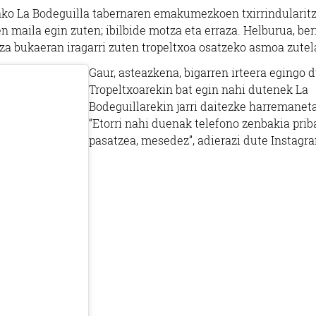
ako La Bodeguilla tabernaren emakumezkoen txirrindularit
n maila egin zuten; ibilbide motza eta erraza. Helburua, berr
tza bukaeran iragarri zuten tropeltxoa osatzeko asmoa zutel
Gaur, asteazkena, bigarren irteera egingo d
Tropeltxoarekin bat egin nahi dutenek La
Bodeguillarekin jarri daitezke harremanet
“Etorri nahi duenak telefono zenbakia prib
pasatzea, mesedez”, adierazi dute Instagr