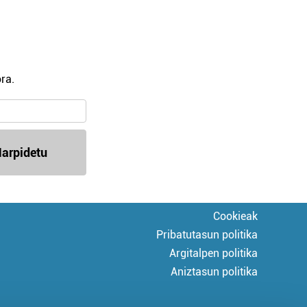
ra.
arpidetu
Cookieak
Pribatutasun politika
Argitalpen politika
Aniztasun politika