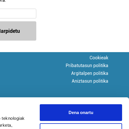
ra.
arpidetu
Cookieak
Pribatutasun politika
Argitalpen politika
Aniztasun politika
Dena onartu
 teknologiak
urketa,