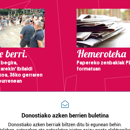
 berri.
Hemeroteka
 begira,
Papereko zenbakiak P
arekin' ibilaldi
formatuan
ikoa, 36ko gerraren
teurrenean
Donostiako azken berrien buletina
Donostiako azken berriak biltzen ditu bi egunean behin.