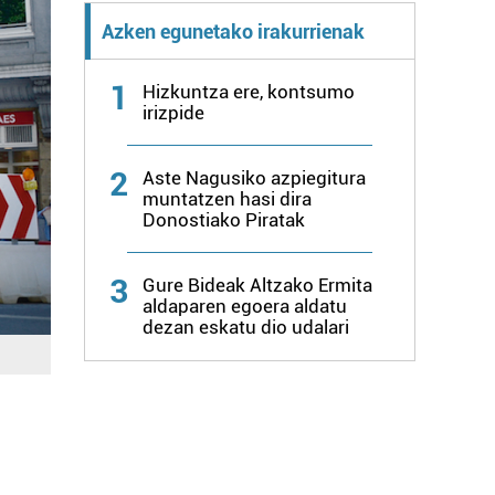
Azken egunetako irakurrienak
1
Hizkuntza ere, kontsumo
irizpide
2
Aste Nagusiko azpiegitura
muntatzen hasi dira
Donostiako Piratak
3
Gure Bideak Altzako Ermita
aldaparen egoera aldatu
dezan eskatu dio udalari