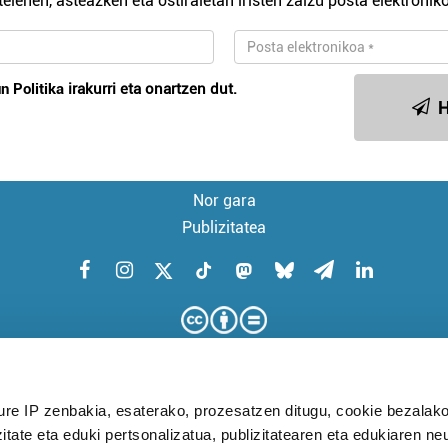
telehen, asteazken eta ostiraletan iristen zaizu posta elektroniko
n Politika
irakurri eta onartzen dut.
H
Nor gara
Publizitatea
ure IP zenbakia, esaterako, prozesatzen ditugu, cookie bezalako
itate eta eduki pertsonalizatua, publizitatearen eta edukiaren ne