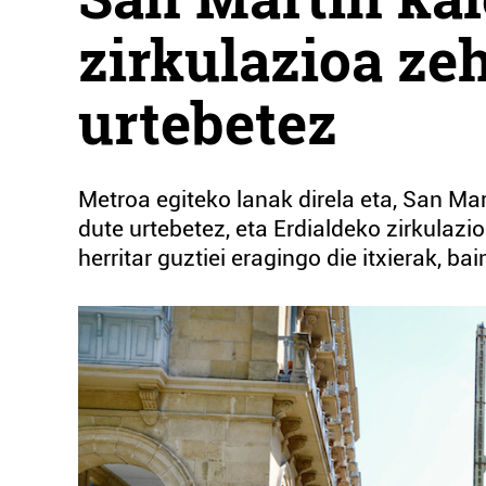
zirkulazioa ze
urtebetez
Metroa egiteko lanak direla eta, San Mart
dute urtebetez, eta Erdialdeko zirkulazi
herritar guztiei eragingo die itxierak, b