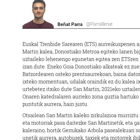
@ParraBenat
Beñat Parra
Euskal Trenbide Sarearen (ETS) aurreikuspenen ara
Martin kalea, Donostiako Metroa egiteko lanen biga
uztaileko lehenengo egunetan egitea zen ETSren 
izan dute. Eneko Goia Donostiako alkateak ez zue
Batzordearen osteko prentsaurrekoan, baina dator
ixteko momentuan, udalak oraindik ez du kalea ix
urtebetez itxiko dute San Martin, 2021eko uztailer
Onaren katedralaren aurreko zona guztia hartuko 
puntutik aurrera, hain justu.
Otsailean San Martin kaleko zirkulazioa murriztu zu
eta motorrak pasa daitezke San Martinetik, eta ga
kaleraino, hortik Gernikako Arbola pasealekuan sar
unetik aurrera, autobusek, taxiek eta motorrek ibi