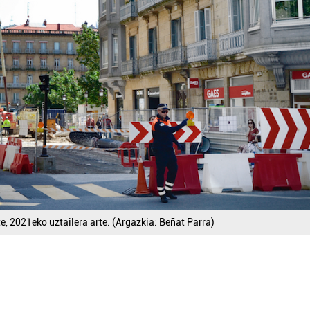
te, 2021eko uztailera arte. (Argazkia: Beñat Parra)