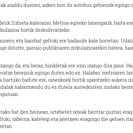
alak azaldu duenez, azken hori da autobus gehienek egingo 
letik Zubieta kaleraino, Metroa egiteko lanengatik, baita ere
irkulazioa hortik desbideratzeko.
gunero, eta hainbat geltoki ere badaude kale horretan. Udal
go dituzte, garraio publikoaren zirkulazioarekin batera, hai
ngo da, eta beraz, bizikletak ere ezin izango dira pasa. Hal
ratze berezirik egingo duten edo ez. Halaber, metroaren la
a hartuko badute ere, oinezkoek hortik igarotzeko aukera iz
, udalak nabarmendu du ez dutela aurreikusten inolako best
inguruan.
ako bat den heinean, urtebetez ixteak herritar guztiei era
toki, taberna, kafetegi eta jatetxeei eragingo die gehien itx
retan.