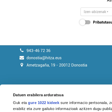
As
Pribatutasu
943-46 72 36
donostia@hitza.eus
Ametzagaña, 19 - 20012 Donostia
Datuen erabilera arduratsua
Guk eta
gure 1022 kideek
sure informacio pertsonala, z
erabiliz eta zure gailuko informazioak azitzen dugu publiz