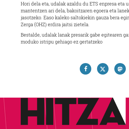
Hori dela eta, udalak azaldu du ETS enpresa eta 
mantentzen ari dela, bakoitzaren egoera eta lanek
jasotzeko. Easo kaleko saltokiekin gauza bera e
Zerga (OHZ) erdira jaitsi zietela.
Bestalde, udalak lanak presarik gabe egitearen ga
moduko istripu gehiago ez gertatzeko