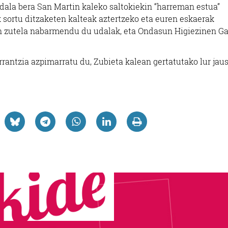
udala bera San Martin kaleko saltokiekin “harreman estua”
 sortu ditzaketen kalteak aztertzeko eta euren eskaerak
gin zutela nabarmendu du udalak, eta Ondasun Higiezinen G
rrantzia azpimarratu du, Zubieta kalean gertatutako lur jau