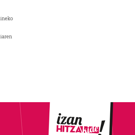
aineko
siaren