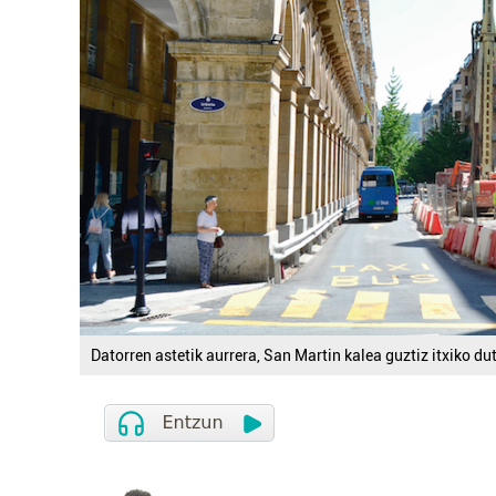
Datorren astetik aurrera, San Martin kalea guztiz itxiko du