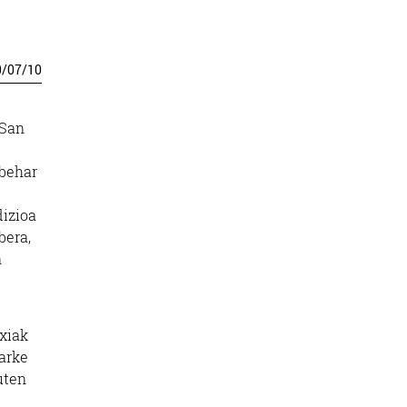
0
/
07
/
10
 San
 behar
u
dizioa
bera,
n
axiak
Parke
uten
u