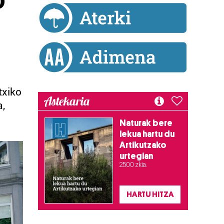
txiko
Astekaria
a,
Naturak bere
lekua hartu du
Artikutzako
urtegian
2.500 zkia.
HARTU HITZA