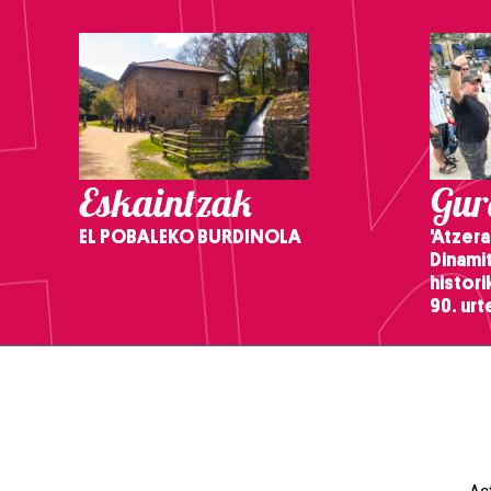
Eskaintzak
Gure
EL POBALEKO BURDINOLA
'Atzera
Dinamit
histor
90. ur