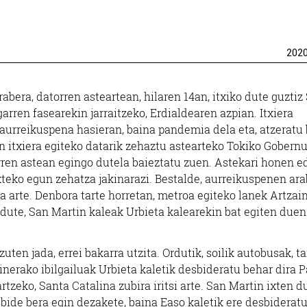
202
bera, datorren asteartean, hilaren 14an, itxiko dute guztiz
rren fasearekin jarraitzeko, Erdialdearen azpian. Itxiera
aurreikuspena hasieran, baina pandemia dela eta, atzeratu
n itxiera egiteko datarik zehaztu astearteko Tokiko Gobern
ren astean egingo dutela baieztatu zuen. Astekari honen e
teko egun zehatza jakinarazi. Bestalde, aurreikuspenen ara
a arte. Denbora tarte horretan, metroa egiteko lanek Artzai
dute, San Martin kaleak Urbieta kalearekin bat egiten duen
ten jada, errei bakarra utzita. Ordutik, soilik autobusak, t
inerako ibilgailuak Urbieta kaletik desbideratu behar dira 
tzeko, Santa Catalina zubira iritsi arte. San Martin ixten d
lbide bera egin dezakete, baina Easo kaletik ere desbiderat