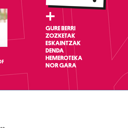
+
GURE BERRI
ZOZKETAK
ESKAINTZAK
DENDA
HEMEROTEKA
DF
NOR GARA