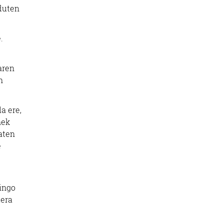
duten
.
aren
n
a ere,
nek
aten
e
gingo
iera