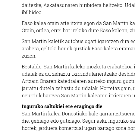
daitezke, Askatasunaren hiribidera heltzeko. Ud
ibilbidea.
Easo kalea orain arte itxita egon da San Martin ka
Orain, ordea, errei bat irekiko dute Easo kalean, z
San Martin kaletik autobus ugari igarotzen dira e
arabera, geltoki horiek guztiak Easo kalera eraman
zuzen.
Bestalde, San Martin kaleko mozketa erabatekoa iza
udalak ez du zehaztu txirrindularientzako desbide
Artzain Onaren katedralaren aurreko inguru guzti
jarraitu dutela zehaztu du udalak. Horretaz gain
neurririk hartzea San Martin kalearen itxieraren 
Inguruko saltokiei ere eragingo die
San Martin kalea Donostiako kale garrantzitsuenet
die, gehiago edo gutxiago. Segur aski, inguruko sal
horrek, jarduera komertzial ugari baitago zona hor