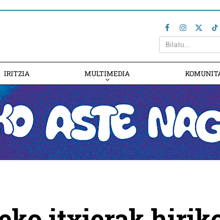
IRITZIA
MULTIMEDIA
KOMUNIT
eko itxierak hirik