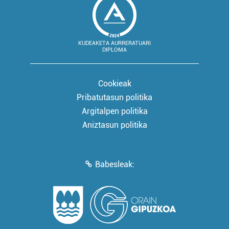
KUDEAKETA AURRERATUARI
DIPLOMA
Cookieak
Pribatutasun politika
Argitalpen politika
Aniztasun politika
Babesleak: