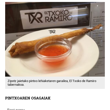
Zipotz jaietako pintxo lehiaketaren garailea, El Txoko de Ramiro
tabernakoa.
PINTXOAREN OSAGAIAK
-Bost porru.