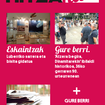
zerbitzuak hobetzeko asmoz, cookie teknologiaz
baliatzen gara. Ohar hau onartuz gero, teknologia hori
erabiltzeko baimen esplizitua ematen diguzu.
Gehiago
irakurri
Eskaintzak
Gure berri.
Luberriko sarrera eta
'Atzera begira,
bisita gidatua
Dinamitarekin' ibilaldi
historikoa, 36ko
gerraren 90.
urteurrenean
+
GURE BERRI