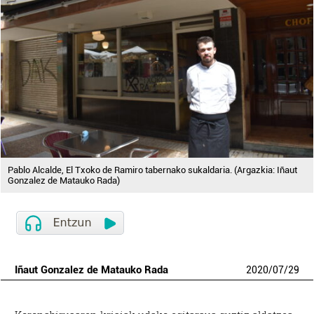
Pablo Alcalde, El Txoko de Ramiro tabernako sukaldaria. (Argazkia: Iñaut
Gonzalez de Matauko Rada)
Iñaut Gonzalez de Matauko Rada
2020
/
07
/
29