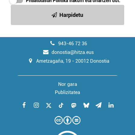
Pribatutasun Politika
irakurri eta onartzen dut.
Harpidetu
943-46 72 36
donostia@hitza.eus
Ametzagaña, 19 - 20012 Donostia
Nor gara
Publizitatea