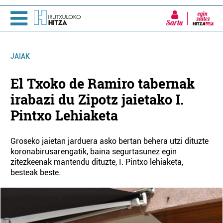
Sartu
JAIAK
El Txoko de Ramiro tabernak
irabazi du Zipotz jaietako I.
Pintxo Lehiaketa
Groseko jaietan jarduera asko bertan behera utzi dituzte
koronabirusarengatik, baina segurtasunez egin
zitezkeenak mantendu dituzte, I. Pintxo lehiaketa,
besteak beste.