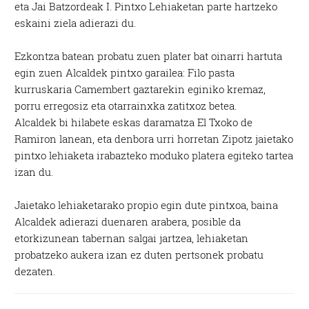
eta Jai Batzordeak I. Pintxo Lehiaketan parte hartzeko
eskaini ziela adierazi du.
Ezkontza batean probatu zuen plater bat oinarri hartuta
egin zuen Alcaldek pintxo garailea: Filo pasta
kurruskaria Camembert gaztarekin eginiko kremaz,
porru erregosiz eta otarrainxka zatitxoz betea.
Alcaldek bi hilabete eskas daramatza El Txoko de
Ramiron lanean, eta denbora urri horretan Zipotz jaietako
pintxo lehiaketa irabazteko moduko platera egiteko tartea
izan du.
Jaietako lehiaketarako propio egin dute pintxoa, baina
Alcaldek adierazi duenaren arabera, posible da
etorkizunean tabernan salgai jartzea, lehiaketan
probatzeko aukera izan ez duten pertsonek probatu
dezaten.