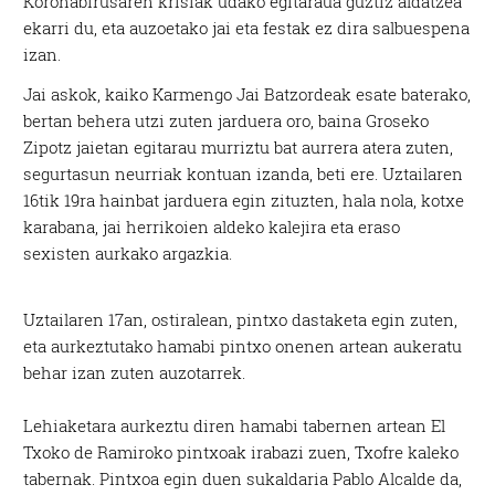
Koronabirusaren krisiak udako egitaraua guztiz aldatzea
ekarri du, eta auzoetako jai eta festak ez dira salbuespena
izan.
Jai askok, kaiko Karmengo Jai Batzordeak esate baterako,
bertan behera utzi zuten jarduera oro, baina Groseko
Zipotz jaietan egitarau murriztu bat aurrera atera zuten,
segurtasun neurriak kontuan izanda, beti ere. Uztailaren
16tik 19ra hainbat jarduera egin zituzten, hala nola, kotxe
karabana, jai herrikoien aldeko kalejira eta eraso
sexisten aurkako argazkia.
Uztailaren 17an, ostiralean, pintxo dastaketa egin zuten,
eta aurkeztutako hamabi pintxo onenen artean aukeratu
behar izan zuten auzotarrek.
Lehiaketara aurkeztu diren hamabi tabernen artean El
Txoko de Ramiroko pintxoak irabazi zuen, Txofre kaleko
tabernak. Pintxoa egin duen sukaldaria Pablo Alcalde da,