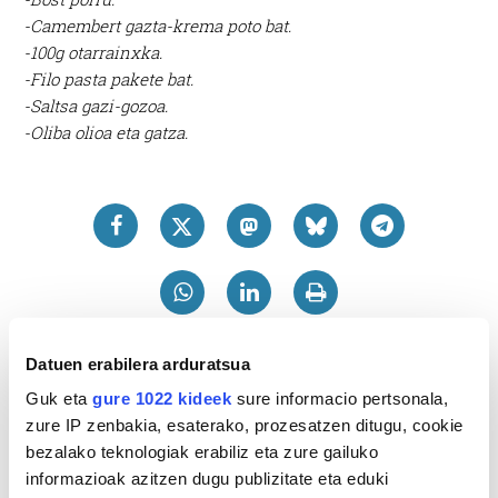
-Camembert gazta-krema poto bat.
-100g otarrainxka.
-Filo pasta pakete bat.
-Saltsa gazi-gozoa.
-Oliba olioa eta gatza.
Datuen erabilera arduratsua
Guk eta
gure 1022 kideek
sure informacio pertsonala,
zure IP zenbakia, esaterako, prozesatzen ditugu, cookie
bezalako teknologiak erabiliz eta zure gailuko
informazioak azitzen dugu publizitate eta eduki