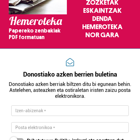
ZOZKETAK
ESKAINTZAK
Hemeroteka
DENDA
HEMEROTEKA
Papereko zenbakiak
NOR GARA
PDF formatuan
Donostiako azken berrien buletina
Donostiako azken berriak biltzen ditu bi egunean behin.
Astelehen, asteazken eta ostiraletan iristen zaizu posta
elektronikora.