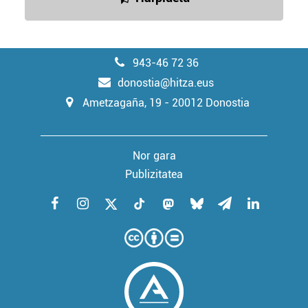
943-46 72 36
donostia@hitza.eus
Ametzagaña, 19 - 20012 Donostia
Nor gara
Publizitatea