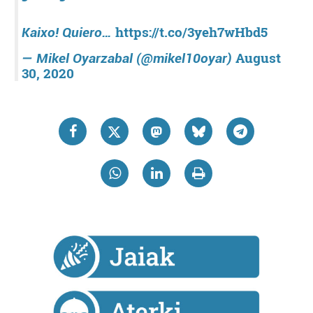
https://t.co/3yeh7wHbd5
Kaixo! Quiero…
August
— Mikel Oyarzabal (@mikel10oyar)
30, 2020