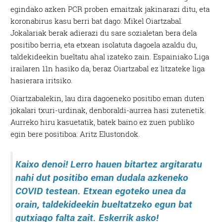
egindako azken PCR proben emaitzak jakinarazi ditu, eta
koronabirus kasu berri bat dago: Mikel Oiartzabal.
Jokalariak berak adierazi du sare sozialetan bera dela
positibo berria, eta etxean isolatuta dagoela azaldu du,
taldekideekin bueltatu ahal izateko zain. Espainiako Liga
irailaren 11n hasiko da, beraz Oiartzabal ez litzateke liga
hasierara iritsiko.
Oiartzabalekin, lau dira dagoeneko positibo eman duten
jokalari txuri-urdinak, denboraldi-aurrea hasi zutenetik.
Aurreko hiru kasuetatik, batek baino ez zuen publiko
egin bere positiboa: Aritz Elustondok.
Kaixo denoi! Lerro hauen bitartez argitaratu
nahi dut positibo eman dudala azkeneko
COVID testean. Etxean egoteko unea da
orain, taldekideekin bueltatzeko egun bat
gutxiago falta zait. Eskerrik asko!