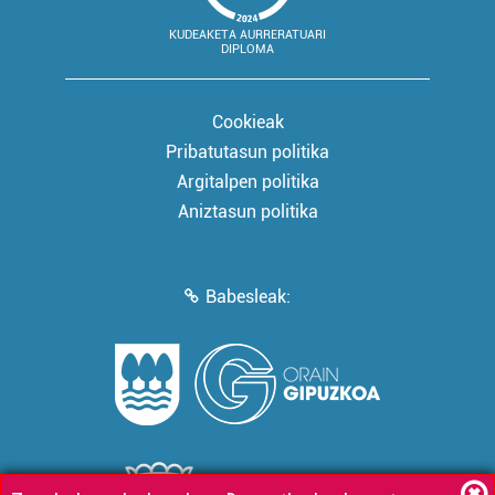
KUDEAKETA AURRERATUARI
DIPLOMA
Cookieak
Pribatutasun politika
Argitalpen politika
Aniztasun politika
Babesleak: