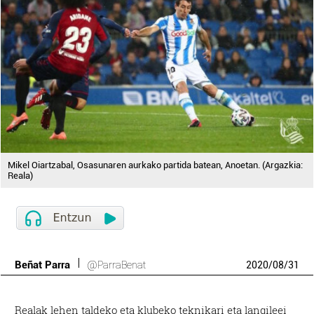
Mikel Oiartzabal, Osasunaren aurkako partida batean, Anoetan. (Argazkia:
Reala)
Beñat Parra
@ParraBenat
2020
/
08
/
31
Realak lehen taldeko eta klubeko teknikari eta langileei