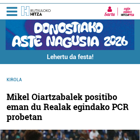
Sartu
Lehertu da festa!
KIROLA
Mikel Oiartzabalek positibo
eman du Realak egindako PCR
probetan