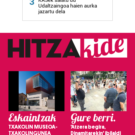
3
KASek salatu du
Udaltzaingoa haien aurka
jazartu dela
Eskaintzak
Gure berri.
TXAKOLIN MUSEOA-
'Atzera begira,
TXAKOLINGUNEA
Dinamitarekin' ibilaldi