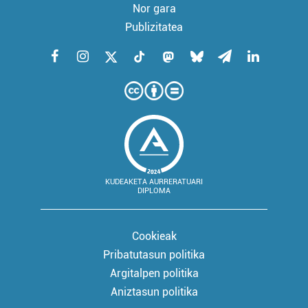
Nor gara
Publizitatea
KUDEAKETA AURRERATUARI
DIPLOMA
Cookieak
Pribatutasun politika
Argitalpen politika
Aniztasun politika