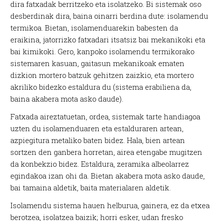
dira fatxadak berritzeko eta isolatzeko. Bi sistemak oso
desberdinak dira, baina oinarri berdina dute: isolamendu
termikoa. Bietan, isolamenduarekin babesten da
eraikina, jatorrizko fatxadari itsatsiz bai mekanikoki eta
bai kimikoki. Gero, kanpoko isolamendu termikorako
sistemaren kasuan, gaitasun mekanikoak ematen
dizkion mortero batzuk gehitzen zaizkio, eta mortero
akriliko bidezko estaldura du (sistema erabiliena da,
baina akabera mota asko daude).
Fatxada aireztatuetan, ordea, sistemak tarte handiagoa
uzten du isolamenduaren eta estalduraren artean,
azpiegitura metaliko baten bidez. Hala, bien artean
sortzen den ganbera horretan, airea etengabe mugitzen
da konbekzio bidez. Estaldura, zeramika albeolarrez
egindakoa izan ohi da. Bietan akabera mota asko daude,
bai tamaina aldetik, baita materialaren aldetik.
Isolamendu sistema hauen helburua, gainera, ez da etxea
berotzea, isolatzea baizik; horri esker, udan fresko