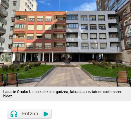
Lasarte Oriako Uistin kaleko birgaitzea, fatxada aireztatuen sistemaren
bidez.