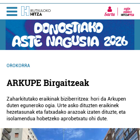
Sartu
OROKORRA
ARKUPE Birgaitzeak
Zaharkitutako eraikinak biziberritzea: hori da Arkupen
duten eguneroko ogia. Urte asko dituzten eraikinek
hezetasunak eta fatxadako arazoak izaten dituzte, eta
isolamendua hobetzeko aprobetxatu ohi dute.