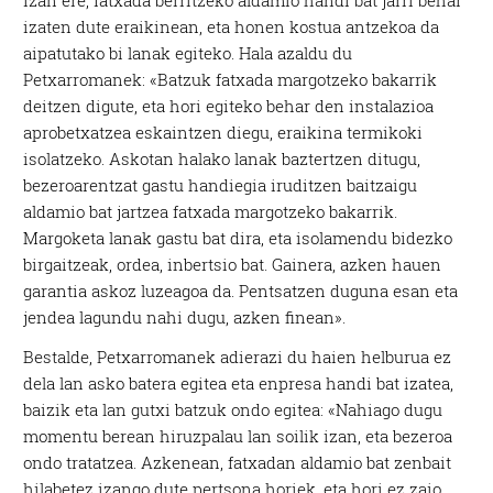
Izan ere, fatxada berritzeko aldamio handi bat jarri behar
izaten dute eraikinean, eta honen kostua antzekoa da
aipatutako bi lanak egiteko. Hala azaldu du
Petxarromanek: «Batzuk fatxada margotzeko bakarrik
deitzen digute, eta hori egiteko behar den instalazioa
aprobetxatzea eskaintzen diegu, eraikina termikoki
isolatzeko. Askotan halako lanak baztertzen ditugu,
bezeroarentzat gastu handiegia iruditzen baitzaigu
aldamio bat jartzea fatxada margotzeko bakarrik.
Margoketa lanak gastu bat dira, eta isolamendu bidezko
birgaitzeak, ordea, inbertsio bat. Gainera, azken hauen
garantia askoz luzeagoa da. Pentsatzen duguna esan eta
jendea lagundu nahi dugu, azken finean».
Bestalde, Petxarromanek adierazi du haien helburua ez
dela lan asko batera egitea eta enpresa handi bat izatea,
baizik eta lan gutxi batzuk ondo egitea: «Nahiago dugu
momentu berean hiruzpalau lan soilik izan, eta bezeroa
ondo tratatzea. Azkenean, fatxadan aldamio bat zenbait
hilabetez izango dute pertsona horiek, eta hori ez zaio