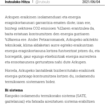
Irutxuloko Hitza
@irutxulo
2021
/
06
/
04
Arkupen eraikinen isolamenduari eta energia
eraginkortasunari garrantzia ematen diote; izan ere,
bizitegi sektorea CO2 emisioen %12aren erantzulea da,
baita estatuan kontsumitzen den energia guztiaren
%18arena ere. Ander Petxarromanek, Arkupeko arkitekto
teknikoak, klima aldaketari aurre egiteko eraikuntzan
energia eraginkortasuna lortzea funtseztzat jotzen du, eta
horregatik, gaur egungo etxebizitzak energia aurreztera
eta erosotasunera gerturatzea nahi dute Arkupen.
Horrela, Arkupeko lantaldeak biziberritutako eraikinek
energia gutxiago kontsumitzea lortzen du, isolamendu
termikoaren sistemaren bidez.
Bi sistema
Kanpoko isolamendu termikorako sistema (SATE,
gaztelaniaz) eta fatxada aireztatuen sistema erabiltzen