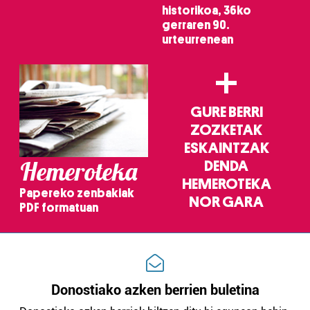
historikoa, 36ko
gerraren 90.
urteurrenean
+
GURE BERRI
ZOZKETAK
ESKAINTZAK
Hemeroteka
DENDA
HEMEROTEKA
Papereko zenbakiak
NOR GARA
PDF formatuan
Donostiako azken berrien buletina