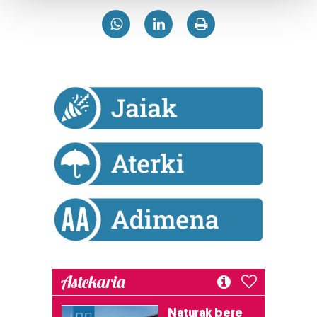
Guk eta gure bazkideek zure datu pertsonalak
prozesatzen ditugu, zure IP zenbakia, besteak beste,
teknologia erabiliz, cookieak adibidez, iragarki eta eduki
pertsonalizatuak eskaintzeko, iragarkiak eta edukia
neurtzeko, jendeari buruzko informazioa biltzeko eta
produktuak garatzeko. Zure datuak nork eta zertarako
erabiltzen dituen hauta dezakezu.
Bazkide batzuek ez dizute baimenik eskatzen, eta beren
interes komertzial legitimoetan babesten dira. Ikusi gure
bazkideen zerrenda, beren ustez zein helburutarako
duten interes legitimoa eta horren aurka nola egin
dezakezun ikusteko.
Lortu zure datu pertsonalak prozesatzeko moduari
Astekaria
buruzko informazio gehiago eta ezarri zure lehentasunak
datuen atalean. Edozein unetan alda edo ken dezakezu
Naturak bere
zure baimena Cookieen adierazpenean.