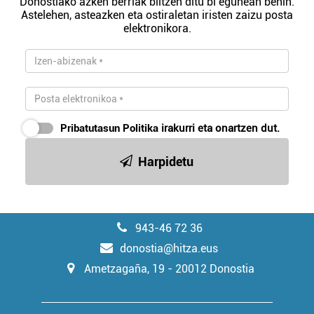
Donostiako azken berriak biltzen ditu bi egunean behin.
Astelehen, asteazken eta ostiraletan iristen zaizu posta
elektronikora.
Pribatutasun Politika
irakurri eta onartzen dut.
Harpidetu
943-46 72 36
donostia@hitza.eus
Ametzagaña, 19 - 20012 Donostia