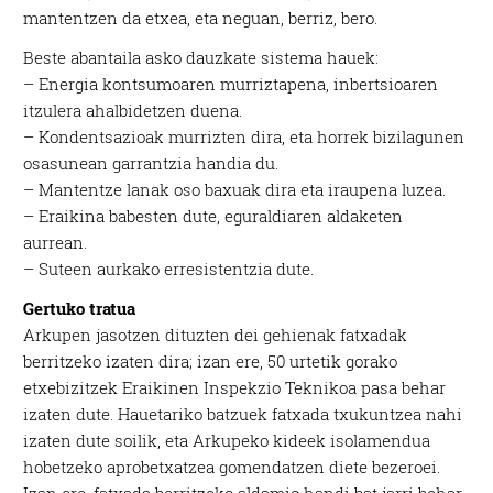
mantentzen da etxea, eta neguan, berriz, bero.
Beste abantaila asko dauzkate sistema hauek:
– Energia kontsumoaren murriztapena, inbertsioaren
itzulera ahalbidetzen duena.
– Kondentsazioak murrizten dira, eta horrek bizilagunen
osasunean garrantzia handia du.
– Mantentze lanak oso baxuak dira eta iraupena luzea.
– Eraikina babesten dute, eguraldiaren aldaketen
aurrean.
– Suteen aurkako erresistentzia dute.
Gertuko tratua
Arkupen jasotzen dituzten dei gehienak fatxadak
berritzeko izaten dira; izan ere, 50 urtetik gorako
etxebizitzek Eraikinen Inspekzio Teknikoa pasa behar
izaten dute. Hauetariko batzuek fatxada txukuntzea nahi
izaten dute soilik, eta Arkupeko kideek isolamendua
hobetzeko aprobetxatzea gomendatzen diete bezeroei.