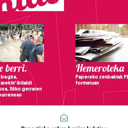
 berri.
Hemeroteka
 begira,
Papereko zenbakiak P
arekin' ibilaldi
formatuan
ikoa, 36ko gerraren
teurrenean