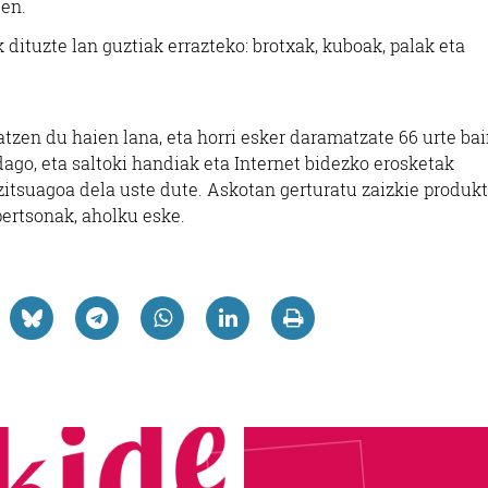
uen.
ituzte lan guztiak errazteko: brotxak, kuboak, palak eta
zen du haien lana, eta horri esker daramatzate 66 urte ba
dago, eta saltoki handiak eta Internet bidezko erosketak
tzitsuagoa dela uste dute. Askotan gerturatu zaizkie produk
pertsonak, aholku eske.