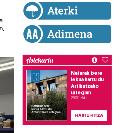
ta
n,
Astekaria
Naturak bere
lekua hartu du
Artikutzako
urtegian
2.500 zkia.
HARTU HITZA