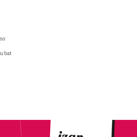
ino
tu bat