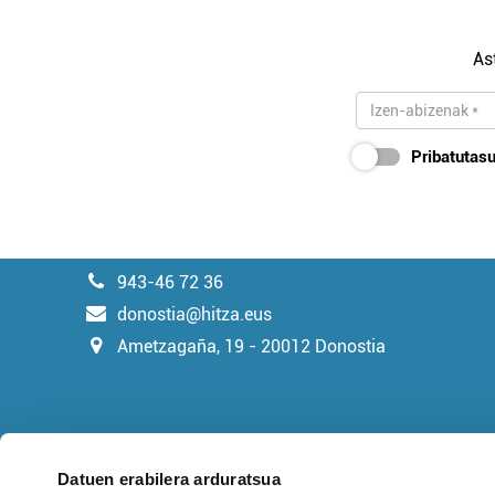
As
Pribatutasu
943-46 72 36
donostia@hitza.eus
Ametzagaña, 19 - 20012 Donostia
Datuen erabilera arduratsua