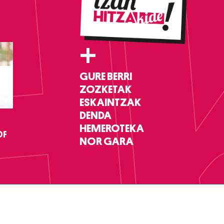
+
GURE BERRI
ZOZKETAK
ESKAINTZAK
DENDA
HEMEROTEKA
DF
NOR GARA