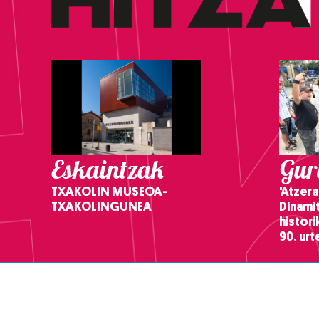
Eskaintzak
Gure
TXAKOLIN MUSEOA-
'Atzera
TXAKOLINGUNEA
Dinamit
histor
90. ur