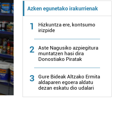
Azken egunetako irakurrienak
1
Hizkuntza ere, kontsumo
irizpide
2
Aste Nagusiko azpiegitura
muntatzen hasi dira
Donostiako Piratak
3
Gure Bideak Altzako Ermita
aldaparen egoera aldatu
dezan eskatu dio udalari