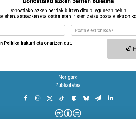
Donostiako azken berrien buletina
Donostiako azken berriak biltzen ditu bi egunean behin.
telehen, asteazken eta ostiraletan iristen zaizu posta elektroniko
n Politika
irakurri eta onartzen dut.
H
Nor gara
Publizitatea