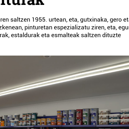
ren saltzen 1955. urtean, eta, gutxinaka, gero e
zkenean, pinturetan espezializatu ziren, eta, egu
rak, estaldurak eta esmalteak saltzen dituzte