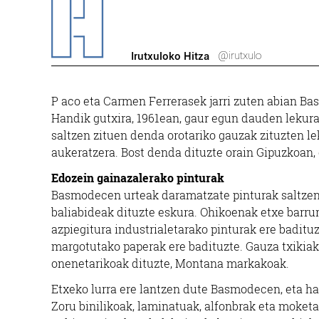
@irutxulo
Irutxuloko Hitza
P aco eta Carmen Ferrerasek jarri zuten abian Ba
Handik gutxira, 1961ean, gaur egun dauden lekura
saltzen zituen denda orotariko gauzak zituzten lek
aukeratzera. Bost denda dituzte orain Gipuzkoan, 
Edozein gainazalerako pinturak
Basmodecen urteak daramatzate pinturak saltzen, 
baliabideak dituzte eskura. Ohikoenak etxe barrur
azpiegitura industrialetarako pinturak ere baditu
margotutako paperak ere badituzte. Gauza txikiak
onenetarikoak dituzte, Montana markakoak.
Etxeko lurra ere lantzen dute Basmodecen, eta ha
Zoru binilikoak, laminatuak, alfonbrak eta moketa