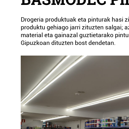
Drogeria produktuak eta pinturak hasi zi
produktu gehiago jarri zituzten salgai; a
material eta gainazal guztietarako pintu
Gipuzkoan dituzten bost dendetan.