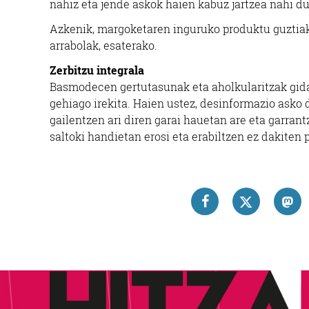
nahiz eta jende askok haien kabuz jartzea nahi d
Azkenik, margoketaren inguruko produktu guztiak d
arrabolak, esaterako.
Zerbitzu integrala
Basmodecen gertutasunak eta aholkularitzak gidat
gehiago irekita. Haien ustez, desinformazio asko 
gailentzen ari diren garai hauetan are eta garran
saltoki handietan erosi eta erabiltzen ez dakiten 