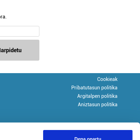
ra.
arpidetu
Cookieak
Pribatutasun politika
Argitalpen politika
Aniztasun politika
Dena onartu