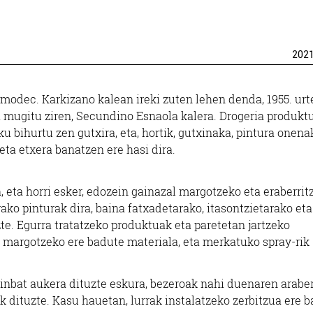
202
smodec. Karkizano kalean ireki zuten lehen denda, 1955. urt
 mugitu ziren, Secundino Esnaola kalera. Drogeria produkt
u bihurtu zen gutxira, eta, hortik, gutxinaka, pintura onena
eta etxera banatzen ere hasi dira.
eta horri esker, edozein gainazal margotzeko eta eraberrit
ako pinturak dira, baina fatxadetarako, itasontzietarako eta
zte. Egurra tratatzeko produktuak eta paretetan jartzeko
 margotzeko ere badute materiala, eta merkatuko spray-rik
inbat aukera dituzte eskura, bezeroak nahi duenaren araber
k dituzte. Kasu hauetan, lurrak instalatzeko zerbitzua ere b