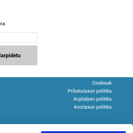
ra.
arpidetu
Cookieak
Pribatutasun politika
Argitalpen politika
Aniztasun politika