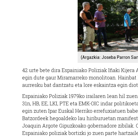
(Argazkia: Joseba Parron Sa
42 urte bete dira Espainiako Poliziak Iñaki Kijer
egin dute gaur Miramarreko monolitoan. Hainbat h
aurresku bat dantzatu eta lore eskaintza egin diot
Espainiako Poliziak 1979ko irailaren 1ean hil zuen
31n, HB, EE, LKI, PTE eta EMK-OIC indar politikoe
egin zuten Ipar Euskal Herriko errefuxiatuen bab
Batzordeek hegoaldeko lau hiriburuetan manifest
Joaquin Argote Gipuzkoako gobernadore zibilak. O
Espainiako poliziak bortizki jo zuen parte hartzail