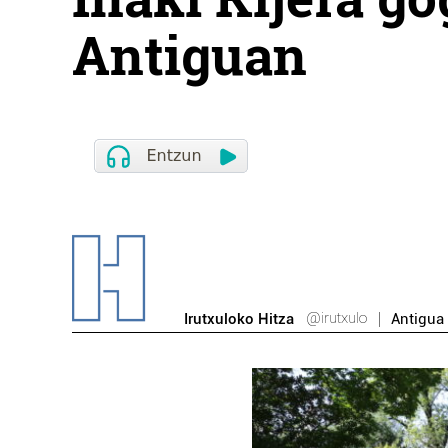
Antiguan
@irutxulo
Irutxuloko Hitza
Antigua