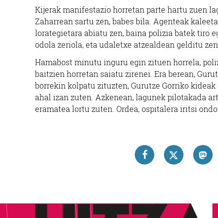
Kijerak manifestazio horretan parte hartu zuen l
Zaharrean sartu zen, babes bila. Agenteak kaleeta
lorategietara abiatu zen, baina polizia batek tiro 
odola zeriola, eta udaletxe atzealdean gelditu zen
Hamabost minutu inguru egin zituen horrela, poli
baitzien horretan saiatu zirenei. Era berean, Guru
borrekin kolpatu zituzten, Gurutze Gorriko kideak 
ahal izan zuten. Azkenean, lagunek pilotakada art
eramatea lortu zuten. Ordea, ospitalera iritsi ondo