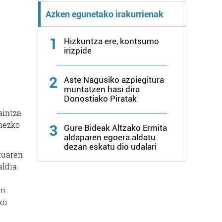
Azken egunetako irakurrienak
1
Hizkuntza ere, kontsumo
irizpide
2
Aste Nagusiko azpiegitura
muntatzen hasi dira
Donostiako Piratak
aintza
enezko
3
Gure Bideak Altzako Ermita
aldaparen egoera aldatu
dezan eskatu dio udalari
ztuaren
aldia
en
ko