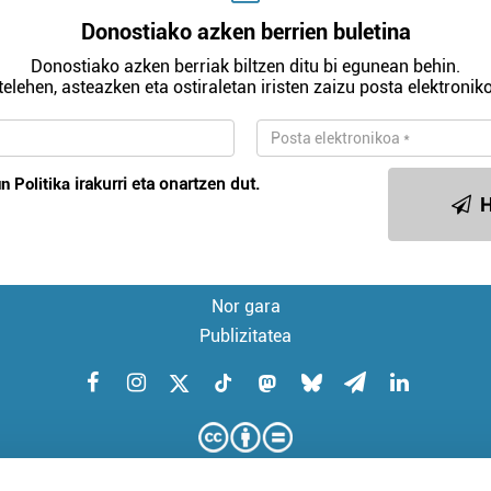
Donostiako azken berrien buletina
Donostiako azken berriak biltzen ditu bi egunean behin.
telehen, asteazken eta ostiraletan iristen zaizu posta elektroniko
n Politika
irakurri eta onartzen dut.
H
Nor gara
Publizitatea