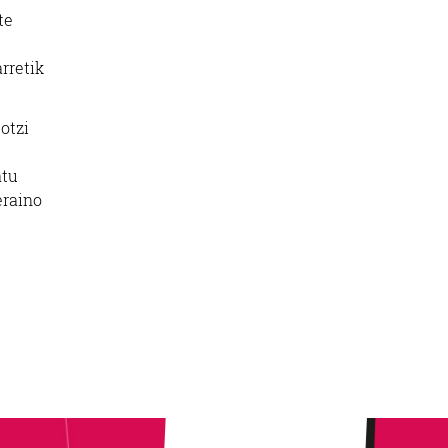
te
arretik
otzi
atu
eraino