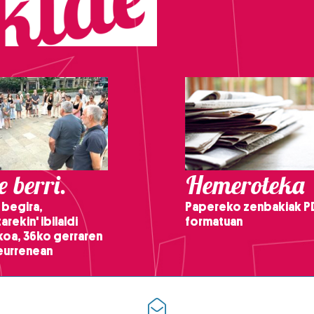
 berri.
Hemeroteka
 begira,
Papereko zenbakiak P
arekin' ibilaldi
formatuan
ikoa, 36ko gerraren
teurrenean