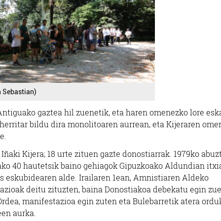
n Sebastian)
a Antiguako gaztea hil zuenetik, eta haren omenezko lore esk
erritar bildu dira monolitoaren aurrean, eta Kijeraren om
e.
 Iñaki Kijera; 18 urte zituen gazte donostiarrak. 1979ko abu
tako 40 hautetsik baino gehiagok Gipuzkoako Aldundian itxi
es eskubidearen alde. Irailaren 1ean, Amnistiaren Aldeko
azioak deitu zituzten, baina Donostiakoa debekatu egin zu
rdea, manifestazioa egin zuten eta Bulebarretik atera ordu
een aurka.