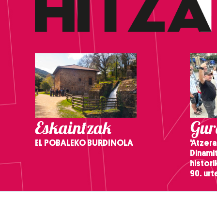
Eskaintzak
Gure
EL POBALEKO BURDINOLA
'Atzera
Dinamit
histor
90. ur