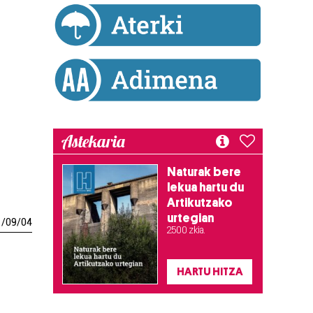
Astekaria
Naturak bere
lekua hartu du
Artikutzako
urtegian
1
/
09
/
04
2.500 zkia.
HARTU HITZA