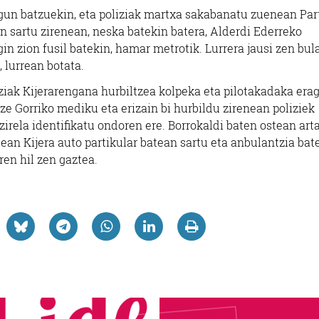
agun batzuekin, eta poliziak martxa sakabanatu zuenean Par
n sartu zirenean, neska batekin batera, Alderdi Ederreko
egin zion fusil batekin, hamar metrotik. Lurrera jausi zen bul
, lurrean botata.
ziak Kijerarengana hurbiltzea kolpeka eta pilotakadaka erag
tze Gorriko mediku eta erizain bi hurbildu zirenean poliziek
zirela identifikatu ondoren ere. Borrokaldi baten ostean art
ean Kijera auto partikular batean sartu eta anbulantzia bat
ren hil zen gaztea.