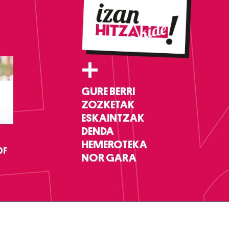
+
GURE BERRI
ZOZKETAK
ESKAINTZAK
DENDA
HEMEROTEKA
DF
NOR GARA