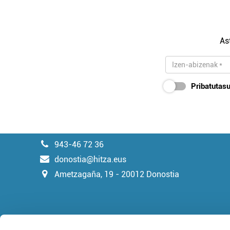
As
Pribatutasu
943-46 72 36
donostia@hitza.eus
Ametzagaña, 19 - 20012 Donostia