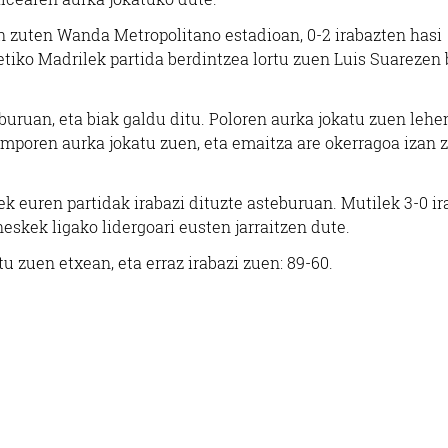
n zuten Wanda Metropolitano estadioan, 0-2 irabazten hasi
letiko Madrilek partida berdintzea lortu zuen Luis Suarezen 
eburuan, eta biak galdu ditu. Poloren aurka jokatu zuen lehe
mporen aurka jokatu zuen, eta emaitza are okerragoa izan z
k euren partidak irabazi dituzte asteburuan. Mutilek 3-0 ir
neskek ligako lidergoari eusten jarraitzen dute.
u zuen etxean, eta erraz irabazi zuen: 89-60.