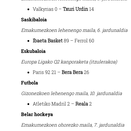
Valkyrias 0 –
Txuri Urdin
14
Saskibaloia
Emakumezkoen lehenengo maila, 6. jardunaldia
Ibaeta Basket
89 – Ferrol 60
Eskubaloia
Europa Ligako Q2 kanporaketa (itzulerakoa)
Paris 92 21 –
Bera Bera
26
Futbola
Gizonezkoen lehenengo maila, 10. jardunaldia
Atletiko Madril 2 –
Reala
2
Belar hockeya
Emakumezkoen ohorezko maila, 7. jardunaldia