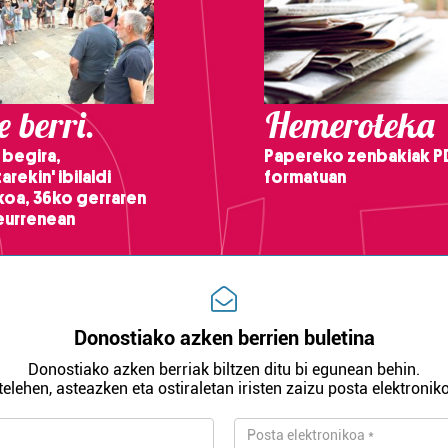
 berri.
Hemeroteka
 begira,
Papereko zenbakiak P
arekin' ibilaldi
formatuan
ikoa, 36ko gerraren
teurrenean
Donostiako azken berrien buletina
Donostiako azken berriak biltzen ditu bi egunean behin.
telehen, asteazken eta ostiraletan iristen zaizu posta elektroniko