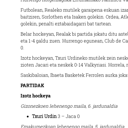
Futbolean, Realeko mutilek garaipena eskuan iza
baitziren, Sorlothen eta Isaken golekin. Ordea, At
golekin, penalti eztabaidagarri bat tartean.
Belar hockeyan, Realak bi partida jokatu ditu ast
eta 1-4 galdu zuen. Hurrengo egunean, Club de Ca
0.
Izotz hockeyan, Txuri Urdineko mutilek zein neske
zioten Jacari eta neskek 0-14 Valkyriasi. Horrela, 
Saskibaloian, Ibaeta Basketek Ferrolen aurka jokat
PARTIDAK
Izotz hockeya
Gizonezkoen lehenengo maila, 6. jardunaldia
Txuri Urdin
3 – Jaca 0
Emakumezkoan lehenengo maila, 5. jardunaldia