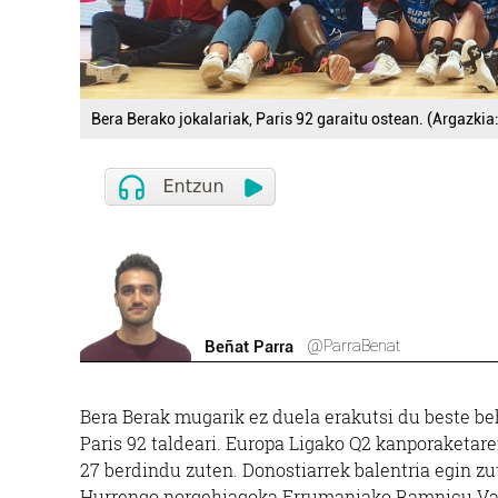
Bera Berako jokalariak, Paris 92 garaitu ostean. (Argazkia
@ParraBenat
Beñat Parra
Bera Berak mugarik ez duela erakutsi du beste behi
Paris 92 taldeari. Europa Ligako Q2 kanporaketar
27 berdindu zuten. Donostiarrek balentria egin zu
Hurrengo norgehiagoka Errumaniako Ramnicu Val