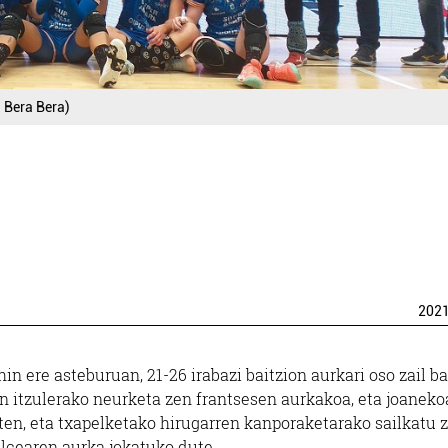
: Bera Bera)
202
n ere asteburuan, 21-26 irabazi baitzion aurkari oso zail bat
en itzulerako neurketa zen frantsesen aurkakoa, eta joaneko
ten, eta txapelketako hirugarren kanporaketarako sailkatu z
cearen aurka jokatuko dute.