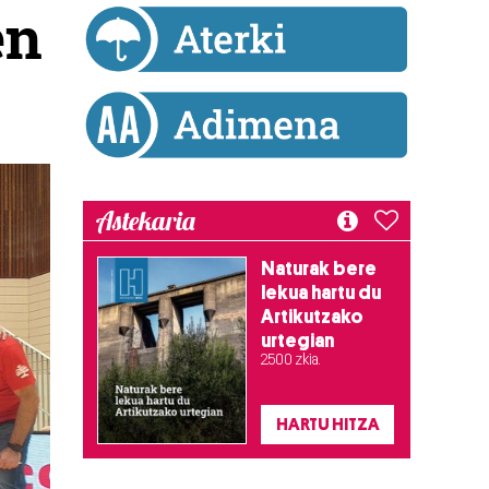
en
Astekaria
Naturak bere
lekua hartu du
Artikutzako
urtegian
2.500 zkia.
HARTU HITZA