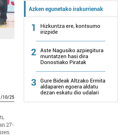
Azken egunetako irakurrienak
1
Hizkuntza ere, kontsumo
irizpide
2
Aste Nagusiko azpiegitura
muntatzen hasi dira
Donostiako Piratak
3
Gure Bideak Altzako Ermita
aldaparen egoera aldatu
dezan eskatu dio udalari
1
/
10
/
25
i,
an 27-
iren.