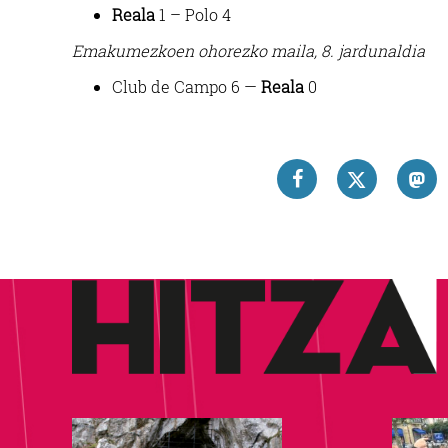
Reala
1 – Polo 4
Emakumezkoen ohorezko maila, 8. jardunaldia
Club de Campo 6 —
Reala
0