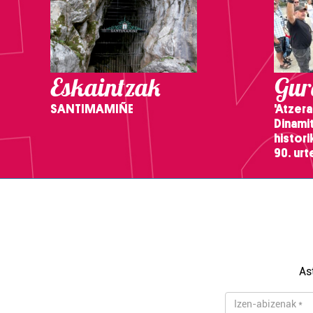
Eskaintzak
Gure
SANTIMAMIÑE
'Atzera
Dinamit
histor
90. ur
As