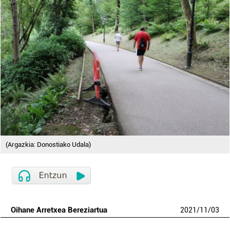
(Argazkia: Donostiako Udala)
Oihane Arretxea Bereziartua
2021
/
11
/
03