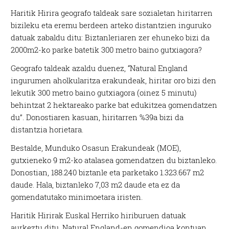
Haritik Hirira geografo taldeak sare sozialetan hiritarren
bizileku eta eremu berdeen arteko distantzien inguruko
datuak zabaldu ditu: Biztanleriaren zer ehuneko bizi da
2000m2-ko parke batetik 300 metro baino gutxiagora?
Geografo taldeak azaldu duenez, “Natural England
ingurumen aholkularitza erakundeak,
hiritar oro bizi den
lekutik 300 metro baino gutxiagora (oinez 5 minutu)
behintzat 2 hektareako parke bat edukitzea gomendatzen
du”. Donostiaren kasuan, hiritarren %39a bizi da
distantzia horietara.
Bestalde, Munduko Osasun Erakundeak (MOE),
gutxieneko 9 m2-ko atalasea gomendatzen du biztanleko.
Donostian, 188.240 biztanle eta parketako 1.323.667 m2
daude. Hala, biztanleko 7,03 m2 daude eta ez da
gomendatutako minimoetara iristen.
Haritik Hirirak Euskal Herriko hiriburuen datuak
aurkeztu ditu. Natural England-en gomendioa kontuan