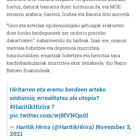
hartuz, daturik baxuena duen hiriburua da, eta MOE-
renaren arabera, Gasteiz, Iruñea eta Baiona ditu aurretik.
“Gero eta azterlan epidemiologiko gehiagok erakusten
dute hiriko berdeguneek zer ondorio positibo
dakartzaten”
, nabarmendu du taldeak. Izan ere, osasun
mentala hobetzea eta depresioa murriztea,
haurdunaldien emaitzak hobetzea eta heriotza-tasa
kardiobaskularrak murriztea ekar dezakeela dio Nazio
Batuen Erakundeak.
Hiritarren eta eremu berdeen arteko
sinbiosia; errealitatea ala utopia?
#HaritikHirira
?
pic.twitter.com/wj8fVNQn0I
November 3,
— Haritik Hirira (@HaritikHirira)
2021