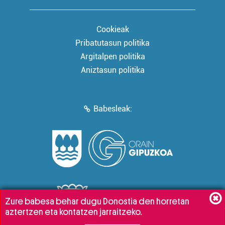
Cookieak
Pribatutasun politika
Argitalpen politika
Aniztasun politika
Babesleak:
Zure babesa behar dugu Donostia den horretan
aztertzen eta kontatzen jarraitzeko.