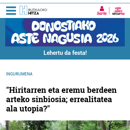
Sartu
Lehertu da festa!
INGURUMENA
"Hiritarren eta eremu berdeen
arteko sinbiosia; errealitatea
ala utopia?"