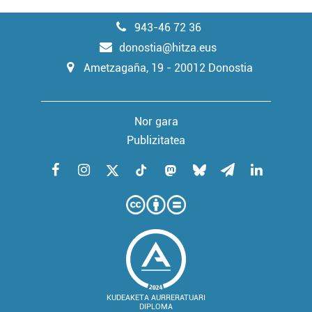
943-46 72 36
donostia@hitza.eus
Ametzagaña, 19 - 20012 Donostia
Nor gara
Publizitatea
KUDEAKETA AURRERATUARI
DIPLOMA