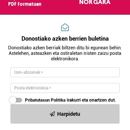
NOR GARA
PDF formatuan
Donostiako azken berrien buletina
Donostiako azken berriak biltzen ditu bi egunean behin.
Astelehen, asteazken eta ostiraletan iristen zaizu posta
elektronikora.
Pribatutasun Politika
irakurri eta onartzen dut.
Harpidetu