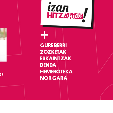
+
GURE BERRI
ZOZKETAK
ESKAINTZAK
DENDA
HEMEROTEKA
DF
NOR GARA