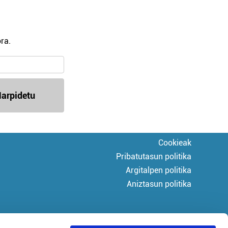
ra.
arpidetu
Cookieak
Pribatutasun politika
Argitalpen politika
Aniztasun politika