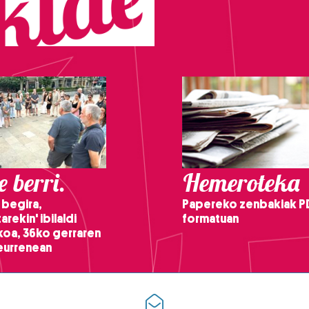
 berri.
Hemeroteka
 begira,
Papereko zenbakiak P
arekin' ibilaldi
formatuan
ikoa, 36ko gerraren
teurrenean