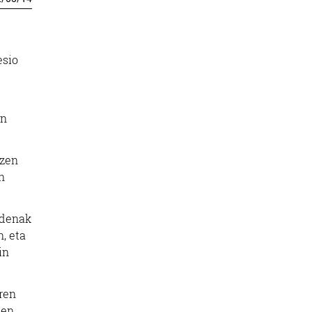
esio
an
tzen
n
, denak
, eta
in
aren
uen