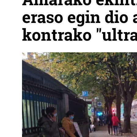
eraso egin dio
kontrako "ultra