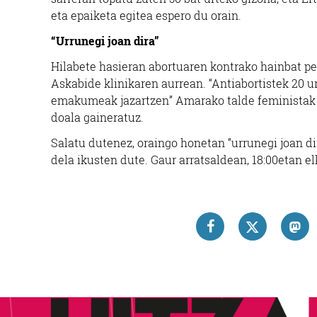
eta epaiketa egitea espero du orain.
“Urrunegi joan dira”
Hilabete hasieran abortuaren kontrako hainbat per
Askabide klinikaren aurrean. “Antiabortistek 20 ur
emakumeak jazartzen” Amarako talde feministak di
doala gaineratuz.
Salatu dutenez, oraingo honetan “urrunegi joan di
dela ikusten dute. Gaur arratsaldean, 18:00etan e