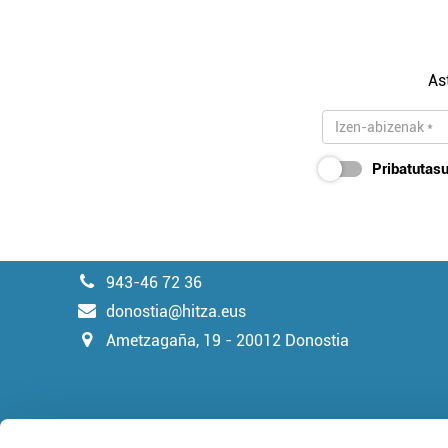
As
Pribatutasu
943-46 72 36
donostia@hitza.eus
Ametzagaña, 19 - 20012 Donostia