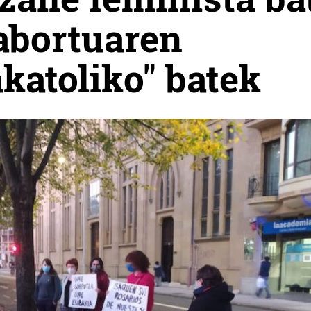
 abortuaren
katoliko" batek