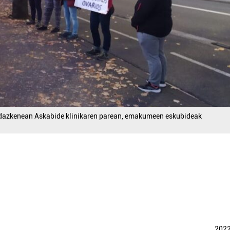
 udazkenean Askabide klinikaren parean, emakumeen eskubideak
202