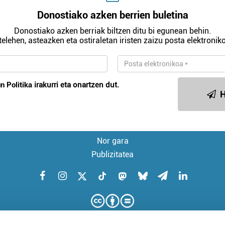
Donostiako azken berrien buletina
Donostiako azken berriak biltzen ditu bi egunean behin.
telehen, asteazken eta ostiraletan iristen zaizu posta elektroniko
n Politika
irakurri eta onartzen dut.
H
Nor gara
Publizitatea