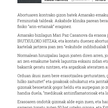
Abortuaren kontrako gizon batek Amarako emakum
Feministak taldeak. Askabide klinika parean berai
fisiko “arin-ertainak” eraginez.
Amarako bizilagun Mari Paz Casanova da erasoa j
IRUTXULOKO HITZAk, eta kontatu duenez abortuare
kartelak jartzera joan zen “eskubide indibidualak 
Normalean hiruzpalau lagun joaten diren arren, jo
ari zen emakume batek laguntza eskaini zidan et
bakarrik geratu nintzen, eta argazkiak ateratzen 
Orduan ikusi zuen bere erasotzailea gerturatzen, ga
hilko zaituztet” eta gisakoak oihukatuz eta jarrit
gizonak besoetatik gogor heldu eta aurpegian jo 
handia duela, “medikuak antiinflamatorioak eta la
Erasoaren ondotik gizonak alde egin zuen, eta hai
sarreran topatu zuten 50 bat urteko gizona, eta Er