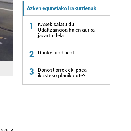
Azken egunetako irakurrienak
1
KASek salatu du
Udaltzaingoa haien aurka
jazartu dela
2
Dunkel und licht
3
Donostiarrek eklipsea
ikusteko planik dute?
2
/
03
/
14