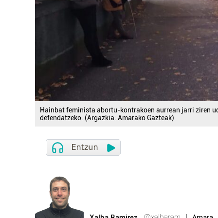
Hainbat feminista abortu-kontrakoen aurrean jarri ziren
defendatzeko. (Argazkia: Amarako Gazteak)
@xalbaram
Xalba Ramirez
Amara