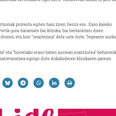
tsonak protesta egiten hasi ziren, berriz ere, Easo kaleko
tetik gora daramate bai klinika, bai bertaratzen diren
onez, eta hori “onartezina” dela uste dute, “legearen aurka
ra” eta “horrelako eraso baten aurrean erantzutea” beharrez
lkarretaratzea egingo dute Askabideren klinikaren parean.