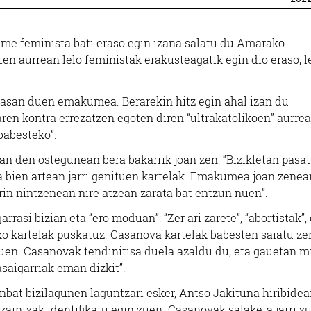
e feminista bati eraso egin izana salatu du Amarako
en aurrean lelo feministak erakusteagatik egin dio eraso, l
asan duen emakumea. Berarekin hitz egin ahal izan du
n kontra errezatzen egoten diren “ultrakatolikoen” aurre
babesteko”.
an den ostegunean bera bakarrik joan zen: “Bizikletan pasa
a bien artean jarri genituen kartelak. Emakumea joan zenea
arin nintzenean nire atzean zarata bat entzun nuen”.
rrasi bizian eta “ero moduan”: “Zer ari zarete”, “abortistak”
ako kartelak puskatuz. Casanova kartelak babesten saiatu zen
zuen. Casanovak tendinitisa duela azaldu du, eta gauetan m
saigarriak eman dizkit”.
nbat bizilagunen laguntzari esker, Antso Jakituna hiribide
tzaintzak identifikatu egin zuen. Casanovak salaketa jarri z