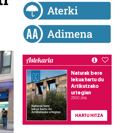
Astekaria
Naturak bere
lekua hartu du
Artikutzako
urtegian
2.500 zkia.
HARTU HITZA