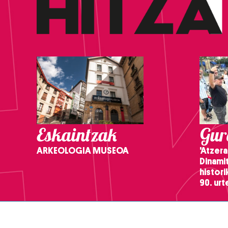
Eskaintzak
Gure
ARKEOLOGIA MUSEOA
'Atzera
Dinamit
histor
90. ur