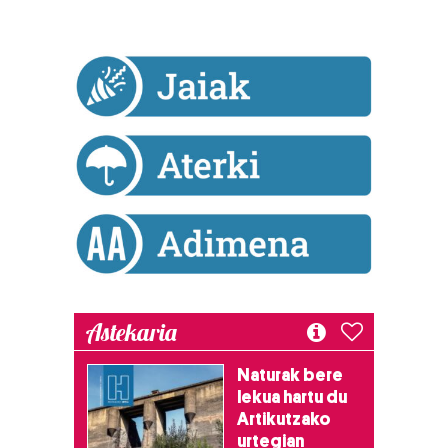
Astekaria
Naturak bere
lekua hartu du
Artikutzako
urtegian