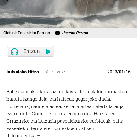
Olatuak Pasealeku Berrian.
Joseba Parron
Irutxuloko Hitza
@irutxulo
2023
/
01
/
16
Babes zibilak jakinarazi du kostaldean olatuen inpaktua
handia izango dela, eta haizeak gogor joko duela.
Horregatik, gaur eta asteazkena bitartean alerta laranja
ezarri dute. Ondorioz, itxita egongo dira Haizearen
Orrazirako eta Leizaola pasealekurako sarbideak, baita
Pasealeku Berria ere –oinezkoentzat zein
ibilgailuentzat–.