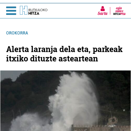
Sartu
OROKORRA
Alerta laranja dela eta, parkeak
itxiko dituzte asteartean