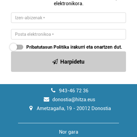
elektronikora.
Pribatutasun Politika
irakurri eta onartzen dut.
Harpidetu
943-46 72 36
donostia@hitza.eus
Ametzagaña, 19 - 20012 Donostia
Nor gara