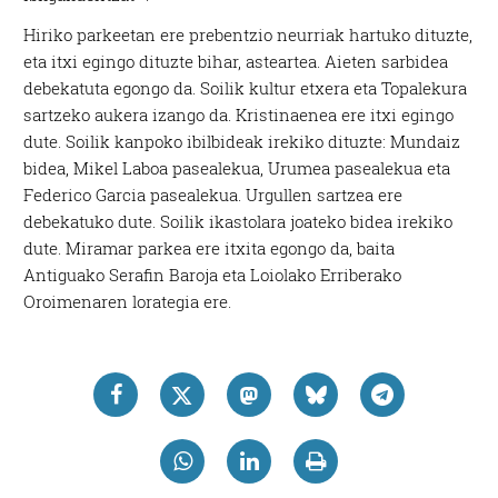
Hiriko parkeetan ere prebentzio neurriak hartuko dituzte,
eta itxi egingo dituzte bihar, asteartea. Aieten sarbidea
debekatuta egongo da. Soilik kultur etxera eta Topalekura
sartzeko aukera izango da. Kristinaenea ere itxi egingo
dute. Soilik kanpoko ibilbideak irekiko dituzte: Mundaiz
bidea, Mikel Laboa pasealekua, Urumea pasealekua eta
Federico Garcia pasealekua. Urgullen sartzea ere
debekatuko dute. Soilik ikastolara joateko bidea irekiko
dute. Miramar parkea ere itxita egongo da, baita
Antiguako Serafin Baroja eta Loiolako Erriberako
Oroimenaren lorategia ere.