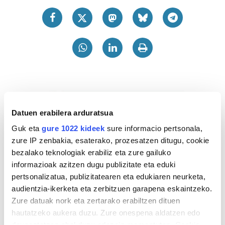
Datuen erabilera arduratsua
Guk eta
gure 1022 kideek
sure informacio pertsonala,
zure IP zenbakia, esaterako, prozesatzen ditugu, cookie
bezalako teknologiak erabiliz eta zure gailuko
informazioak azitzen dugu publizitate eta eduki
pertsonalizatua, publizitatearen eta edukiaren neurketa,
audientzia-ikerketa eta zerbitzuen garapena eskaintzeko.
Zure datuak nork eta zertarako erabiltzen dituen
hautatzeko aukera duzu. Zure onespena aldatzen edo
deuseztatzen ahal duzu edozein momentutan, Cookie