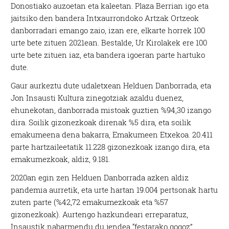
Donostiako auzoetan eta kaleetan. Plaza Berrian igo eta
jaitsiko den bandera Intxaurrondoko Artzak Ortzeok
danborradari emango zaio, izan ere, elkarte horrek 100
urte bete zituen 2021ean. Bestalde, Ur Kirolakek ere 100
urte bete zituen iaz, eta bandera igoeran parte hartuko
dute.
Gaur aurkeztu dute udaletxean Helduen Danborrada, eta
Jon Insausti Kultura zinegotziak azaldu duenez,
ehunekotan, danborrada mistoak guztien %94,30 izango
dira. Soilik gizonezkoak direnak %5 dira, eta soilik
emakumeena dena bakarra, Emakumeen Etxekoa. 20.411
parte hartzaileetatik 11.228 gizonezkoak izango dira, eta
emakumezkoak, aldiz, 9.181.
2020an egin zen Helduen Danborrada azken aldiz
pandemia aurretik, eta urte hartan 19.004 pertsonak hartu
zuten parte (%42,72 emakumezkoak eta %57
gizonezkoak). Aurtengo hazkundeari erreparatuz,
Insaustik nabarmendu du jendea “festarako gogoz”