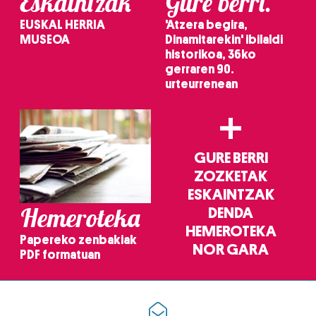
Eskaintzak
Gure berri.
EUSKAL HERRIA
'Atzera begira,
MUSEOA
Dinamitarekin' ibilaldi
historikoa, 36ko
gerraren 90.
urteurrenean
+
GURE BERRI
ZOZKETAK
ESKAINTZAK
Hemeroteka
DENDA
HEMEROTEKA
Papereko zenbakiak
NOR GARA
PDF formatuan