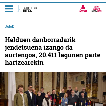
Sartu
JAIAK
Helduen danborradarik
jendetsuena izango da
aurtengoa, 20.411 lagunen parte
hartzearekin