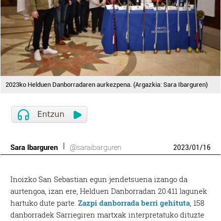
2023ko Helduen Danborradaren aurkezpena. (Argazkia: Sara Ibarguren)
Sara Ibarguren
@saraibarguren
2023
/
01
/
16
Inoizko San Sebastian egun jendetsuena izango da
aurtengoa, izan ere, Helduen Danborradan 20.411 lagunek
hartuko dute parte.
Zazpi danborrada berri gehituta
, 158
danborradek Sarriegiren martxak interpretatuko dituzte