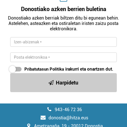
Donostiako azken berrien buletina
Donostiako azken berriak biltzen ditu bi egunean behin.
Astelehen, asteazken eta ostiraletan iristen zaizu posta
elektronikora.
Pribatutasun Politika
irakurri eta onartzen dut.
Harpidetu
943-46 72 36
donostia@hitza.eus
Ametzagaña, 19 - 20012 Donostia