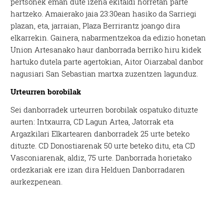
pertsonek eman dute izena ekitaldi horretan parte
hartzeko. Amaierako jaia 23:30ean hasiko da Sarriegi
plazan, eta, jarraian, Plaza Berrirantz joango dira
elkarrekin. Gainera, nabarmentzekoa da edizio honetan
Union Artesanako haur danborrada berriko hiru kidek
hartuko dutela parte agertokian, Aitor Oiarzabal danbor
nagusiari San Sebastian martxa zuzentzen lagunduz.
Urteurren borobilak
Sei danborradek urteurren borobilak ospatuko dituzte
aurten: Intxaurra, CD Lagun Artea, Jatorrak eta
Argazkilari Elkartearen danborradek 25 urte beteko
dituzte. CD Donostiarenak 50 urte beteko ditu, eta CD
Vasconiarenak, aldiz, 75 urte. Danborrada horietako
ordezkariak ere izan dira Helduen Danborradaren
aurkezpenean.