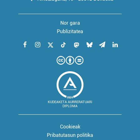
Nor gara
Publizitatea
KUDEAKETA AURRERATUARI
DIPLOMA
Cookieak
Pribatutasun politika