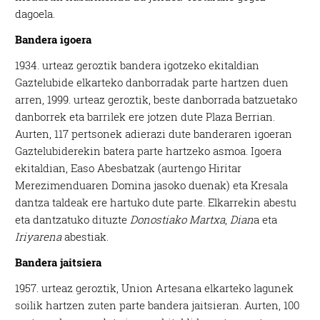
dagoela.
Bandera igoera
1934. urteaz geroztik bandera igotzeko ekitaldian
Gaztelubide elkarteko danborradak parte hartzen duen
arren, 1999. urteaz geroztik, beste danborrada batzuetako
danborrek eta barrilek ere jotzen dute Plaza Berrian.
Aurten, 117 pertsonek adierazi dute banderaren igoeran
Gaztelubiderekin batera parte hartzeko asmoa. Igoera
ekitaldian, Easo Abesbatzak (aurtengo Hiritar
Merezimenduaren Domina jasoko duenak) eta Kresala
dantza taldeak ere hartuko dute parte. Elkarrekin abestu
eta dantzatuko dituzte
Donostiako Martxa
,
Dian
a eta
Iriyarena
abestiak.
Bandera jaitsiera
1957. urteaz geroztik, Union Artesana elkarteko lagunek
soilik hartzen zuten parte bandera jaitsieran. Aurten, 100