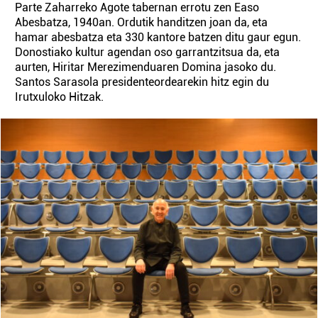
Parte Zaharreko Agote tabernan errotu zen Easo
Abesbatza, 1940an. Ordutik handitzen joan da, eta
hamar abesbatza eta 330 kantore batzen ditu gaur egun.
Donostiako kultur agendan oso garrantzitsua da, eta
aurten, Hiritar Merezimenduaren Domina jasoko du.
Santos Sarasola presidenteordearekin hitz egin du
Irutxuloko Hitzak.