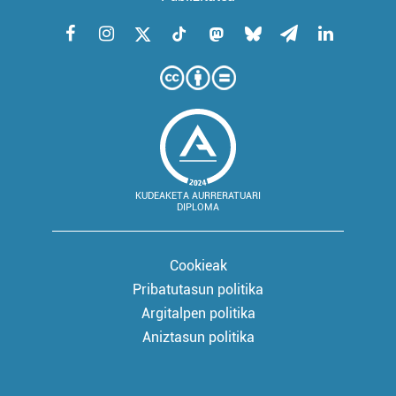
KUDEAKETA AURRERATUARI
DIPLOMA
Cookieak
Pribatutasun politika
Argitalpen politika
Aniztasun politika