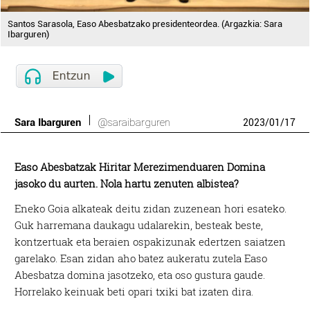
Santos Sarasola, Easo Abesbatzako presidenteordea. (Argazkia: Sara
Ibarguren)
Sara Ibarguren
@saraibarguren
2023
/
01
/
17
Easo Abesbatzak Hiritar Merezimenduaren Domina
jasoko du aurten. Nola hartu zenuten albistea?
Eneko Goia alkateak deitu zidan zuzenean hori esateko.
Guk harremana daukagu udalarekin, besteak beste,
kontzertuak eta beraien ospakizunak edertzen saiatzen
garelako. Esan zidan aho batez aukeratu zutela Easo
Abesbatza domina jasotzeko, eta oso gustura gaude.
Horrelako keinuak beti opari txiki bat izaten dira.