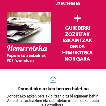
urteurrenean
+
GURE BERRI
ZOZKETAK
ESKAINTZAK
Hemeroteka
DENDA
HEMEROTEKA
Papereko zenbakiak
NOR GARA
PDF formatuan
Donostiako azken berrien buletina
Donostiako azken berriak biltzen ditu bi egunean behin.
Astelehen, asteazken eta ostiraletan iristen zaizu posta
elektronikora.