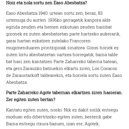
Noiz eta nola sortu zen Easo Abesbatza?
Easo Abesbatza 1940. urtean sortu zen, beraz, 83.
urtemuga du aurten. 1936ko gerragatik kanpora alde
eginda zeuden eta hemen ezkutuan zeuden hainbat
gizonek ez zuten abesbatzetan parte hartzeko aukerarik,
garai hartan eskatzen zutelako Francoren
mugimenduaren printzipioak sinatzea. Gizon horiek ez
zuten lortu abesbatzetan sartzea horregatik, baina talde
bat hasi zen kantatzen Parte Zaharreko taberna batean,
eta gero Zarauzko batzuekin elkartu ziren, Los Cosacos
de Zaraustarkoff taldearekin, eta horrela sortu zuten Easo
Abesbatza.
Parte Zaharreko Agote tabernan elkartzen ziren hasieran.
Zer egiten zuten bertan?
Kantatu egiten zuten, noski. Nik ez dakit soilik entsegu
moduan edo dibertitzeko egiten zuten, besterik gabe.
Baina entsegu itxura bazuen, izan ere, Agotek,