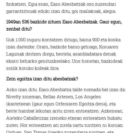
finkatzen. Egia esan, Easo Abesbatzak oso zuzendari
garrantzitsuak eduki izan ditu, goi mailakoak, alegia.
1949an 536 bazkide zituen Easo Abesbatzak. Gaur egun,
zenbat ditu?
Guk 1.000 inguru kontatzen ditugu, baina 900 eta koska
izan daitezke. Orain, bazkide baino gehiago, Koruaren
Lagunak deitzen diegu, bestela, asanbladatara denak
ekarri beharko genituzkeelako. Une honetan, bazkideak
soilik koruko kideak dira.
Zein egoitza izan ditu abesbatzak?
Asko izan ditu. Easo Abesbatza talde nomada bat izan da:
Nivelty zineman, Bellas Artesen, Los Angeles
ikastetxean (gaur egun Orfeoiaren Egoitza dena), eta
beste hainbat lekutan aritu ziren entseatzen. Azkenean,
Aieteko Caballerizas izeneko etxean entseatzen bukatu
zuten. Hor entseatzen ari zirela sartu nintzen ni koruan.
Orduan, San Tomas lizeoko zuzendaria nintzen, eta