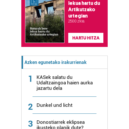
lekua hartu du
Artikutzako
urtegian
2.500 zkia.
HARTU HITZA
Azken egunetako irakurrienak
1
KASek salatu du
Udaltzaingoa haien aurka
jazartu dela
2
Dunkel und licht
3
Donostiarrek eklipsea
ikusteko planik dute?