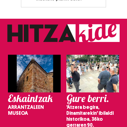
Eskaintzak
Gure berri.
ARRANTZALEEN
'Atzera begira,
MUSEOA
Dinamitarekin' ibilaldi
historikoa, 36ko
gerraren 90.