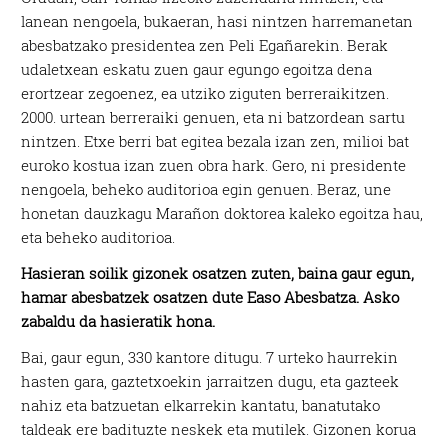
lanean nengoela, bukaeran, hasi nintzen harremanetan
abesbatzako presidentea zen Peli Egañarekin. Berak
udaletxean eskatu zuen gaur egungo egoitza dena
erortzear zegoenez, ea utziko ziguten berreraikitzen.
2000. urtean berreraiki genuen, eta ni batzordean sartu
nintzen. Etxe berri bat egitea bezala izan zen, milioi bat
euroko kostua izan zuen obra hark. Gero, ni presidente
nengoela, beheko auditorioa egin genuen. Beraz, une
honetan dauzkagu Marañon doktorea kaleko egoitza hau,
eta beheko auditorioa.
Hasieran soilik gizonek osatzen zuten, baina gaur egun,
hamar abesbatzek osatzen dute Easo Abesbatza. Asko
zabaldu da hasieratik hona.
Bai, gaur egun, 330 kantore ditugu. 7 urteko haurrekin
hasten gara, gaztetxoekin jarraitzen dugu, eta gazteek
nahiz eta batzuetan elkarrekin kantatu, banatutako
taldeak ere badituzte neskek eta mutilek. Gizonen korua