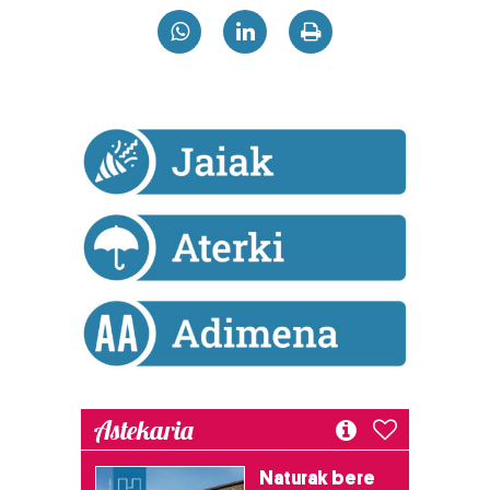
Webgune honek cookie propioak eta hirugarrenen cookie-
fitxategiak erabiltzen ditu. Zure esperientzia eta
zerbitzuak hobetzeko asmoz, cookie teknologiaz
baliatzen gara. Ohar hau onartuz gero, teknologia hori
erabiltzeko baimen esplizitua ematen diguzu.
Gehiago
irakurri
Astekaria
Naturak bere