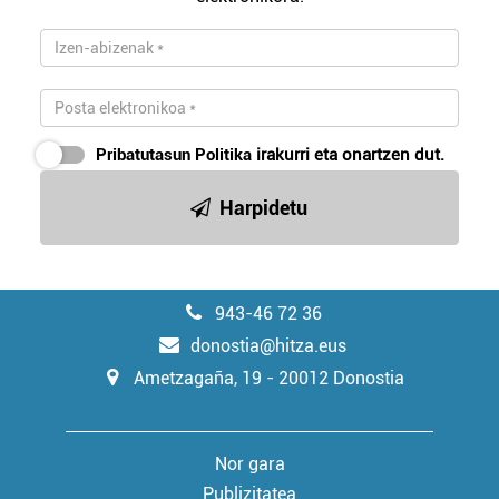
Pribatutasun Politika
irakurri eta onartzen dut.
Harpidetu
943-46 72 36
donostia@hitza.eus
Ametzagaña, 19 - 20012 Donostia
Nor gara
Publizitatea