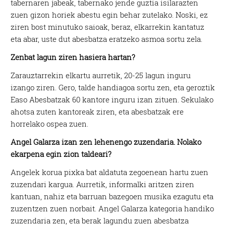
tabernaren jabeak, tabernako jende guztia isilarazten
zuen gizon horiek abestu egin behar zutelako. Noski, ez
ziren bost minutuko saioak, beraz, elkarrekin kantatuz
eta abar, uste dut abesbatza eratzeko asmoa sortu zela.
Zenbat lagun ziren hasiera hartan?
Zarauztarrekin elkartu aurretik, 20-25 lagun inguru
izango ziren. Gero, talde handiagoa sortu zen, eta geroztik
Easo Abesbatzak 60 kantore inguru izan zituen. Sekulako
ahotsa zuten kantoreak ziren, eta abesbatzak ere
horrelako ospea zuen.
Angel Galarza izan zen lehenengo zuzendaria. Nolako
ekarpena egin zion taldeari?
Angelek korua pixka bat aldatuta zegoenean hartu zuen
zuzendari kargua. Aurretik, informalki aritzen ziren
kantuan, nahiz eta barruan bazegoen musika ezagutu eta
zuzentzen zuen norbait. Angel Galarza kategoria handiko
zuzendaria zen, eta berak lagundu zuen abesbatza