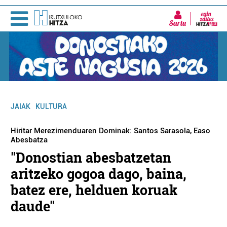
Sartu
JAIAK
KULTURA
Hiritar Merezimenduaren Dominak: Santos Sarasola, Easo
Abesbatza
"Donostian abesbatzetan
aritzeko gogoa dago, baina,
batez ere, helduen koruak
daude"