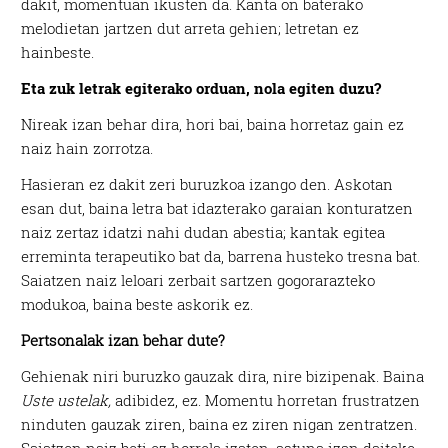
dakit, momentuan ikusten da. Kanta on baterako
melodietan jartzen dut arreta gehien; letretan ez
hainbeste.
Eta zuk letrak egiterako orduan, nola egiten duzu?
Nireak izan behar dira, hori bai, baina horretaz gain ez
naiz hain zorrotza.
Hasieran ez dakit zeri buruzkoa izango den. Askotan
esan dut, baina letra bat idazterako garaian konturatzen
naiz zertaz idatzi nahi dudan abestia; kantak egitea
erreminta terapeutiko bat da, barrena husteko tresna bat.
Saiatzen naiz leloari zerbait sartzen gogorarazteko
modukoa, baina beste askorik ez.
Pertsonalak izan behar dute?
Gehienak niri buruzko gauzak dira, nire bizipenak. Baina
Uste ustelak,
adibidez, ez. Momentu horretan frustratzen
ninduten gauzak ziren, baina ez ziren nigan zentratzen.