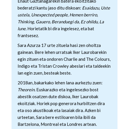
Eñaut Gaztañagarekin batera ekoitzitako
bederatzi kantu jaso ditu diskoan:
Esaidazu, Uste
ustela, Unexpected people, Hemen berriro,
Thinking, Gauero, Beranduegi da, Ez ohildu, La
lune.
Horietatik bi dira ingelesez, eta bat
frantsesez.
Sara Azurza 17 urte zituela hasi zen oholtza
gainean. Bere lehen urratsak Iker Laurobarekin
egin zituen eta ondoren Charlie and The Colours,
Indigo eta Tristan Crowley abeslari eta taldeekin
lan egin zuen, besteak beste.
2018an, bakarkako lehen lana aurkeztu zuen:
Theorein
. Euskarazko eta ingelesezko bost
abestik osatzen dute diskoa, Iker Laurobak
ekoitziak. Horiek pop generora hurbiltzen dira
eta oso akustikoak eta lasaiak dira. Azken bi
urteetan, Sara bere estiloaren bila ibili da
Bartzelona, Montreal eta Londres artean.