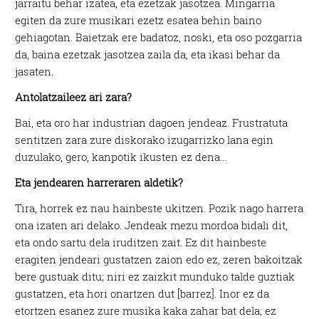
jarraitu behar izatea, eta ezetzak jasotzea. Mingarria
egiten da zure musikari ezetz esatea behin baino
gehiagotan. Baietzak ere badatoz, noski, eta oso pozgarria
da, baina ezetzak jasotzea zaila da, eta ikasi behar da
jasaten.
Antolatzaileez ari zara?
Bai, eta oro har industrian dagoen jendeaz. Frustratuta
sentitzen zara zure diskorako izugarrizko lana egin
duzulako, gero, kanpotik ikusten ez dena…
Eta jendearen harreraren aldetik?
Tira, horrek ez nau hainbeste ukitzen. Pozik nago harrera
ona izaten ari delako. Jendeak mezu mordoa bidali dit,
eta ondo sartu dela iruditzen zait. Ez dit hainbeste
eragiten jendeari gustatzen zaion edo ez, zeren bakoitzak
bere gustuak ditu; niri ez zaizkit munduko talde guztiak
gustatzen, eta hori onartzen dut [barrez]. Inor ez da
etortzen esanez zure musika kaka zahar bat dela; ez