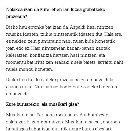
Nolakoa izan da zure lehen lan luzea grabatzeko
prozesua?
Disko hau erronka bat izan da. Aspaldi hasi nintzen
musika idazten, txikia nintzenetik idazten dut. Hala ere,
ez nekien zein punturaino nahi nuen bide honetatik
joan edo ez. Hasi nintzenean banan-banan kantak
kaleratzen, konfiantza hartzen hasi nintzen, eta
momentu bat iritsi zen erabaki nuela baietz, jarraitu nahi
nuela mundu honetan.
Disko hau heldu izateko prozesu baten emaitza dela
esango nuke. Nire buruaz kontziente izateko bidearen
emaitza da.
Zure buruarekin, ala musikari gisa?
Musikari gisa. Pertsona moduan ez dut hainbeste
zalantzarik izan nor naizen. Musikari gisa bai, onarpen
handiagoa behar izan dut; nik neure burua abeslari