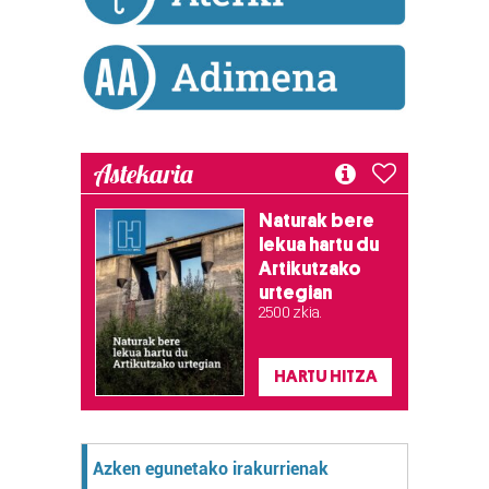
Astekaria
Naturak bere
lekua hartu du
Artikutzako
urtegian
2.500 zkia.
HARTU HITZA
Azken egunetako irakurrienak