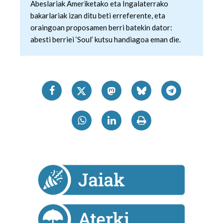
Abeslariak Ameriketako eta Ingalaterrako
bakarlariak izan ditu beti erreferente, eta
oraingoan proposamen berri batekin dator:
abesti berriei ‘Soul’ kutsu handiagoa eman die.