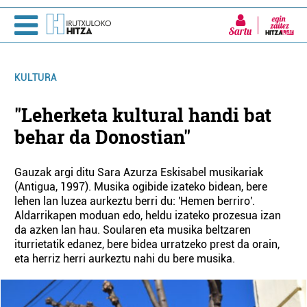
Sartu
KULTURA
"Leherketa kultural handi bat
behar da Donostian"
Gauzak argi ditu Sara Azurza Eskisabel musikariak
(Antigua, 1997). Musika ogibide izateko bidean, bere
lehen lan luzea aurkeztu berri du: 'Hemen berriro'.
Aldarrikapen moduan edo, heldu izateko prozesua izan
da azken lan hau. Soularen eta musika beltzaren
iturrietatik edanez, bere bidea urratzeko prest da orain,
eta herriz herri aurkeztu nahi du bere musika.