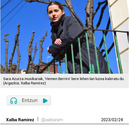
Sara Azurza musikariak, 'Hemen Berriro' bere lehen lan luzea kaleratu du.
(Argazkia: Xalba Ramirez)
Xalba Ramirez
@xalbaram
2023
/
02
/
24