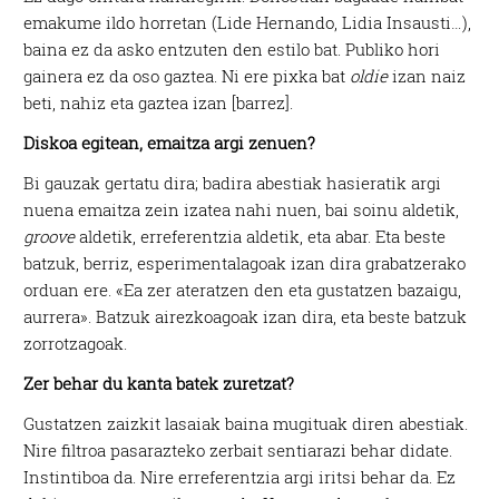
emakume ildo horretan (Lide Hernando, Lidia Insausti…),
baina ez da asko entzuten den estilo bat. Publiko hori
gainera ez da oso gaztea. Ni ere pixka bat
oldie
izan naiz
beti, nahiz eta gaztea izan [barrez].
Diskoa egitean, emaitza argi zenuen?
Bi gauzak gertatu dira; badira abestiak hasieratik argi
nuena emaitza zein izatea nahi nuen, bai soinu aldetik,
groove
aldetik, erreferentzia aldetik, eta abar. Eta beste
batzuk, berriz, esperimentalagoak izan dira grabatzerako
orduan ere. «Ea zer ateratzen den eta gustatzen bazaigu,
aurrera». Batzuk airezkoagoak izan dira, eta beste batzuk
zorrotzagoak.
Zer behar du kanta batek zuretzat?
Gustatzen zaizkit lasaiak baina mugituak diren abestiak.
Nire filtroa pasarazteko zerbait sentiarazi behar didate.
Instintiboa da. Nire erreferentzia argi iritsi behar da. Ez