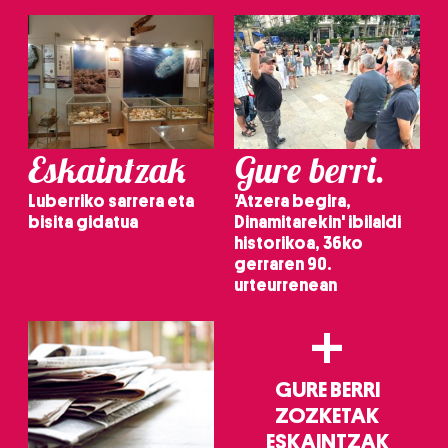
Eskaintzak
Gure berri.
Luberriko sarrera eta
'Atzera begira,
bisita gidatua
Dinamitarekin' ibilaldi
historikoa, 36ko
gerraren 90.
urteurrenean
+
GURE BERRI
ZOZKETAK
ESKAINTZAK