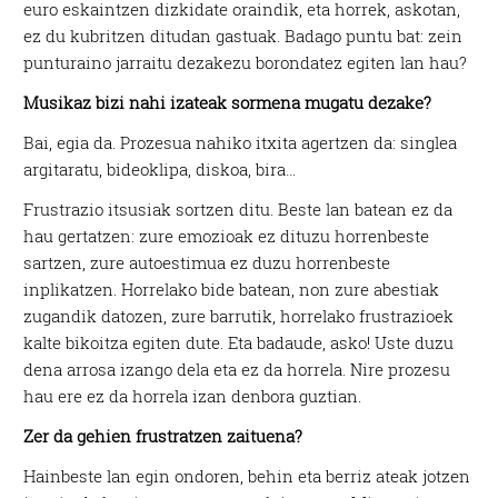
euro eskaintzen dizkidate oraindik, eta horrek, askotan,
ez du kubritzen ditudan gastuak. Badago puntu bat: zein
punturaino jarraitu dezakezu borondatez egiten lan hau?
Musikaz bizi nahi izateak sormena mugatu dezake?
Bai, egia da. Prozesua nahiko itxita agertzen da: singlea
argitaratu, bideoklipa, diskoa, bira…
Frustrazio itsusiak sortzen ditu. Beste lan batean ez da
hau gertatzen: zure emozioak ez dituzu horrenbeste
sartzen, zure autoestimua ez duzu horrenbeste
inplikatzen. Horrelako bide batean, non zure abestiak
zugandik datozen, zure barrutik, horrelako frustrazioek
kalte bikoitza egiten dute. Eta badaude, asko! Uste duzu
dena arrosa izango dela eta ez da horrela. Nire prozesu
hau ere ez da horrela izan denbora guztian.
Zer da gehien frustratzen zaituena?
Hainbeste lan egin ondoren, behin eta berriz ateak jotzen