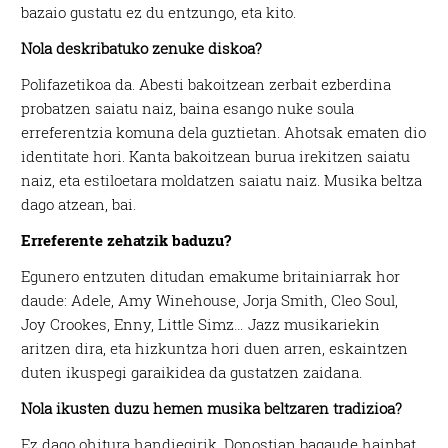
bazaio gustatu ez du entzungo, eta kito.
Nola deskribatuko zenuke diskoa?
Polifazetikoa da. Abesti bakoitzean zerbait ezberdina
probatzen saiatu naiz, baina esango nuke soula
erreferentzia komuna dela guztietan. Ahotsak ematen dio
identitate hori. Kanta bakoitzean burua irekitzen saiatu
naiz, eta estiloetara moldatzen saiatu naiz. Musika beltza
dago atzean, bai.
Erreferente zehatzik baduzu?
Egunero entzuten ditudan emakume britainiarrak hor
daude: Adele, Amy Winehouse, Jorja Smith, Cleo Soul,
Joy Crookes, Enny, Little Simz… Jazz musikariekin
aritzen dira, eta hizkuntza hori duen arren, eskaintzen
duten ikuspegi garaikidea da gustatzen zaidana.
Nola ikusten duzu hemen musika beltzaren tradizioa?
Ez dago ohitura handiegirik. Donostian bagaude hainbat