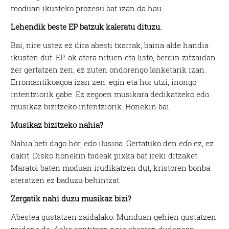
moduan ikusteko prozesu bat izan da hau.
Lehendik beste EP batzuk kaleratu dituzu.
Bai, nire ustez ez dira abesti txarrak, baina alde handia
ikusten dut. EP-ak atera nituen eta listo, berdin zitzaidan
zer gertatzen zen; ez zuten ondorengo lanketarik izan.
Erromantikoagoa izan zen: egin eta hor utzi, inongo
intentziorik gabe. Ez zegoen musikara dedikatzeko edo
musikaz bizitzeko intentziorik. Honekin bai.
Musikaz bizitzeko nahia?
Nahia beti dago hor, edo ilusioa. Gertatuko den edo ez, ez
dakit. Disko honekin bideak pixka bat ireki ditzaket.
Maratoi baten moduan irudikatzen dut, kristoren bonba
ateratzen ez baduzu behintzat.
Zergatik nahi duzu musikaz bizi?
Abestea gustatzen zaidalako. Munduan gehien gustatzen