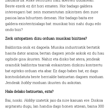
zaidana da. Aske sentitzen naiz abesten dudanean.
Beste ezerk ez dit hori ematen. Hor badago galdera
interesgarri bat: zein momentutan zikintzen den zure
pasioa lana bihurtzen denean. Hor badago baita ere
galdera existentzialago bat: musikaz bizi nahi dugu edo
ondo bizi?
Zerk oztopatzen dizu orduan musikaz bizitzea?
Baldintza onik ez dagoela. Musika industriatik bertatik
hasita dator arazoa; bertan dagoen jende askok ez du hau
ogibide gisa ikusten. Nahiz eta disko bat atera, jendeak
oraindik baldintza txarrak eskaintzen dizkizu kontzertu
bat egiteko orduan eta abar. Ez dago babes bat, ez dago
kontsolidatuta beste herrialde batzuetan dagoen moduan.
Jendeak
hobby
moduan ikusten du askotan.
Hala delako batzuetan, ezta?
Bai, noski.
Hobby
izatetik jaio da nire kasuan ere. Diskoa
argitaratu dugu, lan handia dago honen atzean, baina 300