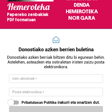
Hemeroteka
DENDA
HEMEROTEKA
Papereko zenbakiak
NOR GARA
PDF formatuan
Donostiako azken berrien buletina
Donostiako azken berriak biltzen ditu bi egunean behin.
Astelehen, asteazken eta ostiraletan iristen zaizu posta
elektronikora.
Pribatutasun Politika
irakurri eta onartzen dut.