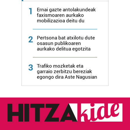
1
Ernai gazte antolakundeak
faxismoaren aurkako
mobilizazioa deitu du
2
Pertsona bat atxilotu dute
osasun publikoaren
aurkako delitua egotzita
3
Trafiko mozketak eta
garraio zerbitzu bereziak
egongo dira Aste Nagusian