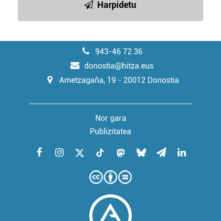
Harpidetu
943-46 72 36
donostia@hitza.eus
Ametzagaña, 19 - 20012 Donostia
Nor gara
Publizitatea