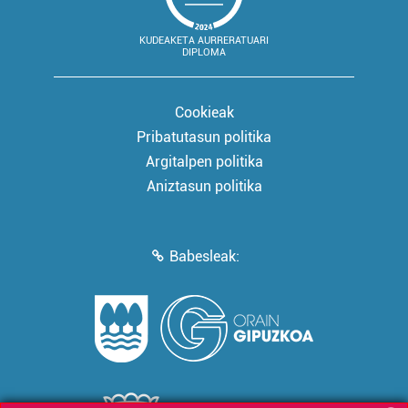
KUDEAKETA AURRERATUARI
DIPLOMA
Cookieak
Pribatutasun politika
Argitalpen politika
Aniztasun politika
Babesleak: