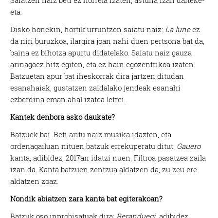
Saiatzen naiz beti ez horrela izaten, astuna izan daiteke-
eta.
Disko honekin, hortik urruntzen saiatu naiz:
La lune
ez
da niri buruzkoa, ilargira joan nahi duen pertsona bat da,
baina ez bihotza apurtu didatelako. Saiatu naiz gauza
arinagoez hitz egiten, eta ez hain egozentrikoa izaten.
Batzuetan apur bat iheskorrak dira jartzen ditudan
esanahaiak, gustatzen zaidalako jendeak esanahi
ezberdina eman ahal izatea letrei.
Kantek denbora asko daukate?
Batzuek bai. Beti aritu naiz musika idazten, eta
ordenagailuan nituen batzuk errekuperatu ditut.
Gauero
kanta, adibidez, 2017an idatzi nuen. Filtroa pasatzea zaila
izan da. Kanta batzuen zentzua aldatzen da, zu zeu ere
aldatzen zoaz.
Nondik abiatzen zara kanta bat egiterakoan?
Batzuk oso inprobisatuak dira:
Beranduegi
, adibidez,