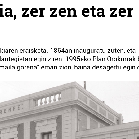
a, zer zen eta zer
kiaren eraisketa. 1864an inauguratu zuten, eta
 lantegietan egin ziren. 1995eko Plan Orokorrak 
maila gorena" eman zion, baina desagertu egin 