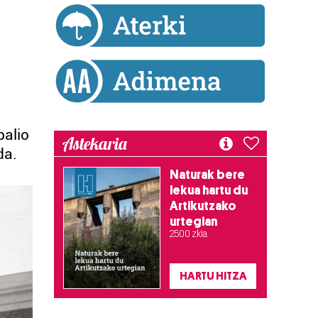
balio
Astekaria
da.
Naturak bere
lekua hartu du
Artikutzako
urtegian
2.500 zkia.
HARTU HITZA