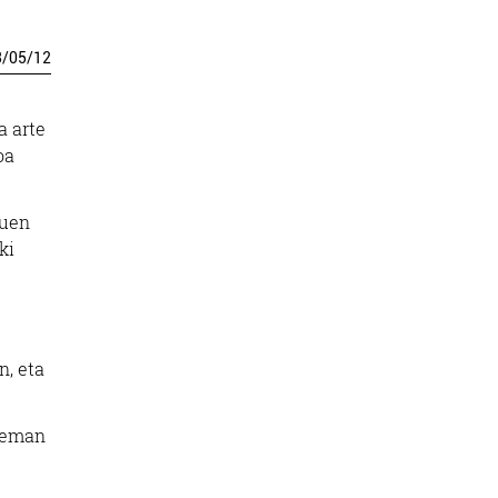
3
/
05
/
12
a arte
oa
tuen
ki
n, eta
” eman