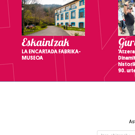
Eskaintzak
Gure
LA ENCARTADA FABRIKA-
'Atzera
MUSEOA
Dinamit
histor
90. ur
As