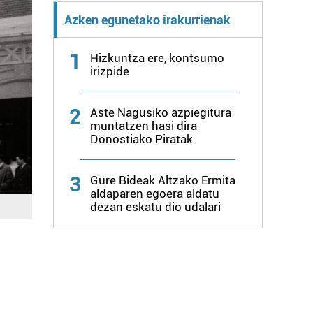
Azken egunetako irakurrienak
1
Hizkuntza ere, kontsumo
irizpide
2
Aste Nagusiko azpiegitura
muntatzen hasi dira
Donostiako Piratak
3
Gure Bideak Altzako Ermita
aldaparen egoera aldatu
dezan eskatu dio udalari