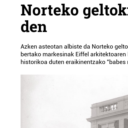
Norteko geltoki
den
Azken asteotan albiste da Norteko gelto
bertako markesinak Eiffel arkitektoaren
historikoa duten eraikinentzako "babes 