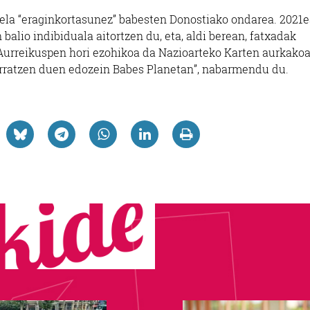
ela “eraginkortasunez” babesten Donostiako ondarea. 2021
 balio indibiduala aitortzen du, eta, aldi berean, fatxadak
“Aurreikuspen hori ezohikoa da Nazioarteko Karten aurkako
 urratzen duen edozein Babes Planetan”, nabarmendu du.