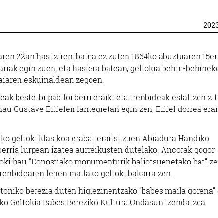
202
ren 22an hasi ziren, baina ez zuten 1864ko abuztuaren 15er
riak egin zuen, eta hasiera batean, geltokia behin-behinek
aiaren eskuinaldean zegoen.
eak beste, bi pabiloi berri eraiki eta trenbideak estaltzen zi
u Gustave Eiffelen lantegietan egin zen, Eiffel dorrea erai
eko geltoki klasikoa erabat eraitsi zuen Abiadura Handiko
berria lurpean izatea aurreikusten dutelako. Ancorak gogor
eltoki hau “Donostiako monumenturik baliotsuenetako bat” ze
enbidearen lehen mailako geltoki bakarra zen.
ektoniko berezia duten higiezinentzako “babes maila gorena
teko Geltokia Babes Bereziko Kultura Ondasun izendatzea