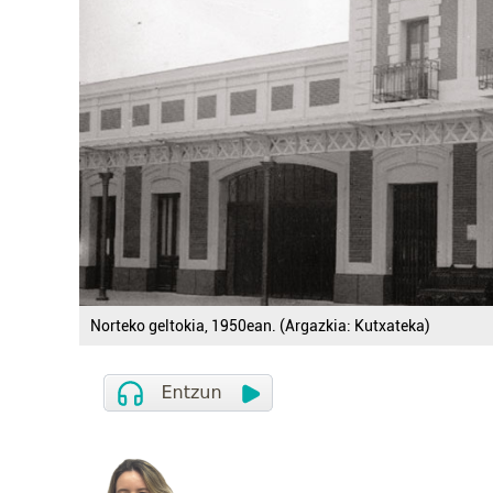
Norteko geltokia, 1950ean. (Argazkia: Kutxateka)