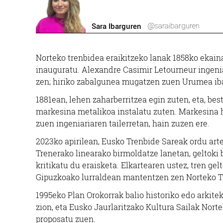
@saraibarguren
Sara Ibarguren
Norteko trenbidea eraikitzeko lanak 1858ko ekaina
inauguratu. Alexandre Casimir Letourneur ingenia
zen; hiriko zabalgunea mugatzen zuen Urumea ib
1881ean, lehen zaharberritzea egin zuten, eta, best
markesina metalikoa instalatu zuten. Markesina ha
zuen ingeniariaren tailerretan, hain zuzen ere.
2023ko apirilean, Eusko Trenbide Sareak ordu art
Trenerako linearako birmoldatze lanetan, geltoki 
kritikatu du eraisketa. Elkartearen ustez, tren g
Gipuzkoako lurraldean mantentzen zen Norteko Tr
1995eko Plan Orokorrak balio historiko edo arkit
zion, eta Eusko Jaurlaritzako Kultura Sailak Nor
proposatu zuen.