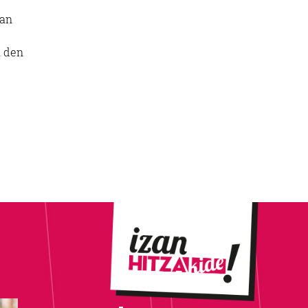
ean
a den