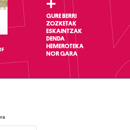
+
GURE BERRI
ZOZKETAK
ESKAINTZAK
DENDA
HEMEROTEKA
DF
NOR GARA
ra.