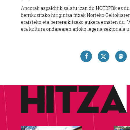
Ancorak aspalditik salatu izan du HOEBPBk ez du
berrikusitako hirigintza fitxak Norteko Geltokiaren
eraisteko eta berreraikitzeko aukera ematen du. 
eta kultura ondarearen arloko legeria sektoriala