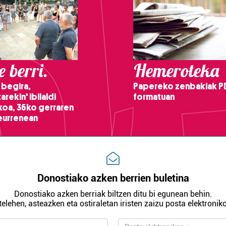
 berri.
Hemeroteka
 begira,
Papereko zenbakiak P
arekin' ibilaldi
formatuan
ikoa, 36ko gerraren
teurrenean
Donostiako azken berrien buletina
Donostiako azken berriak biltzen ditu bi egunean behin.
telehen, asteazken eta ostiraletan iristen zaizu posta elektroniko