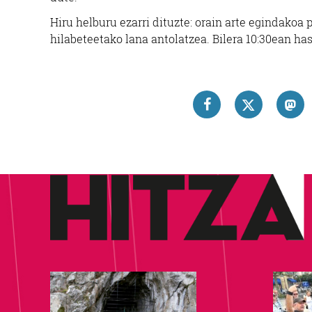
Hiru helburu ezarri dituzte: orain arte egindakoa
hilabeteetako lana antolatzea. Bilera 10:30ean ha