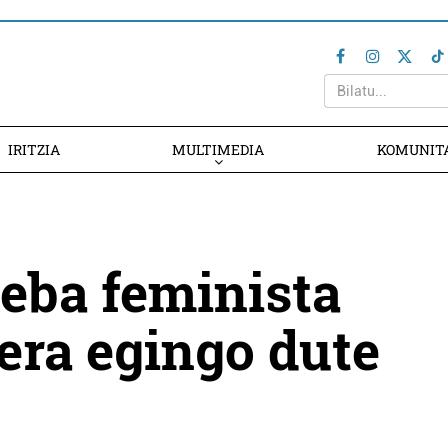
IRITZIA
MULTIMEDIA
KOMUNIT
eba feminista
lera egingo dute