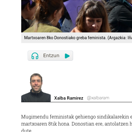
Martxoaren 8ko Donostiako greba feminista. (Argazkia: Iña
@xalbaram
Xalba Ramirez
Mugimendu feministak gehiengo sindikalarekin el
martxoaren 8tik hona. Donostian ere, antolatzen
dute.