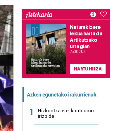
Astekaria
Naturak bere
lekua hartu du
Artikutzako
urtegian
2.500 zkia.
HARTU HITZA
Azken egunetako irakurrienak
1
Hizkuntza ere, kontsumo
irizpide