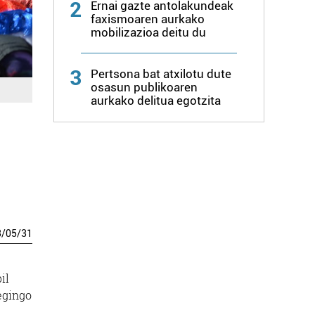
2
Ernai gazte antolakundeak
faxismoaren aurkako
mobilizazioa deitu du
3
Pertsona bat atxilotu dute
osasun publikoaren
aurkako delitua egotzita
3
/
05
/
31
il
egingo