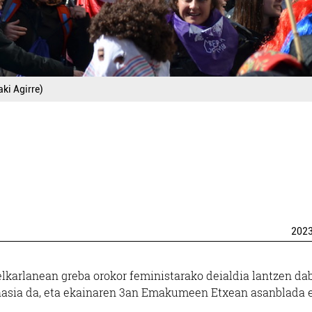
ki Agirre)
202
karlanean greba orokor feministarako deialdia lantzen dab
 hasia da, eta ekainaren 3an Emakumeen Etxean asanblada 