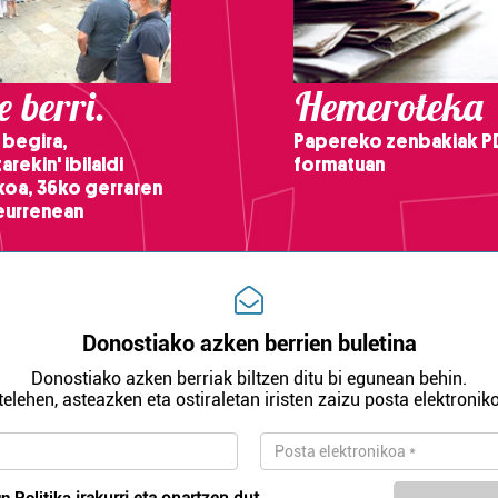
 berri.
Hemeroteka
 begira,
Papereko zenbakiak P
arekin' ibilaldi
formatuan
ikoa, 36ko gerraren
teurrenean
Donostiako azken berrien buletina
Donostiako azken berriak biltzen ditu bi egunean behin.
telehen, asteazken eta ostiraletan iristen zaizu posta elektroniko
n Politika
irakurri eta onartzen dut.