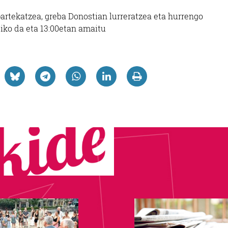
 partekatzea, greba Donostian lurreratzea eta hurrengo
siko da eta 13:00etan amaitu