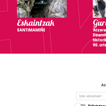
Eskaintzak
Gure
SANTIMAMIÑE
'Atzera
Dinamit
histor
90. ur
As
Pribatutasu