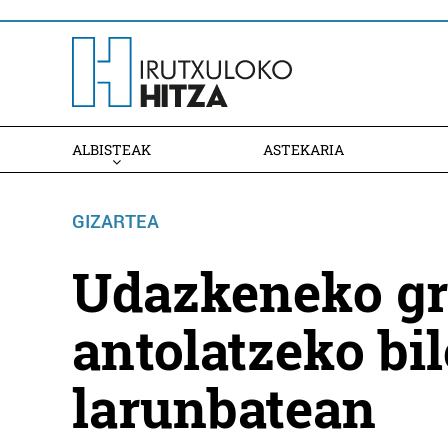
ALBISTEAK
ASTEKARIA
GIZARTEA
Udazkeneko gr
antolatzeko bi
larunbatean