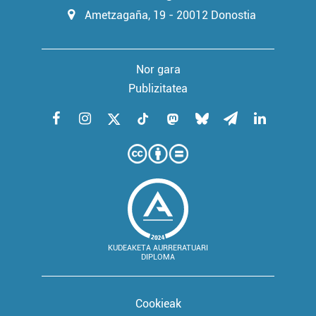
Ametzagaña, 19 - 20012 Donostia
Nor gara
Publizitatea
KUDEAKETA AURRERATUARI
DIPLOMA
Cookieak