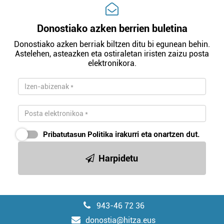
Donostiako azken berrien buletina
Donostiako azken berriak biltzen ditu bi egunean behin.
Astelehen, asteazken eta ostiraletan iristen zaizu posta
elektronikora.
Pribatutasun Politika
irakurri eta onartzen dut.
Harpidetu
943-46 72 36
donostia@hitza.eus