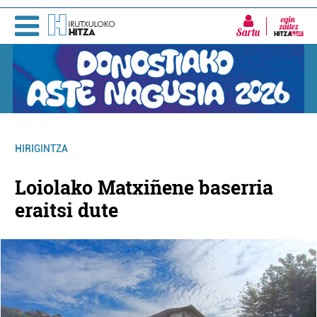
Sartu
HIRIGINTZA
Loiolako Matxiñene baserria
eraitsi dute