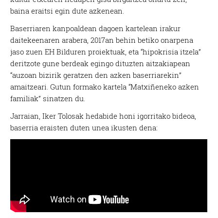
baina eraitsi egin dute azkenean.
Baserriaren kanpoaldean dagoen kartelean irakur
daitekeenaren arabera, 2017an behin betiko onarpena
jaso zuen EH Bilduren proiektuak, eta “hipokrisia itzela”
deritzote gune berdeak egingo dituzten aitzakiapean
“auzoan bizirik geratzen den azken baserriarekin”
amaitzeari. Gutun formako kartela “Matxiñeneko azken
familiak” sinatzen du.
Jarraian, Iker Tolosak hedabide honi igorritako bideoa,
baserria eraisten duten unea ikusten dena: