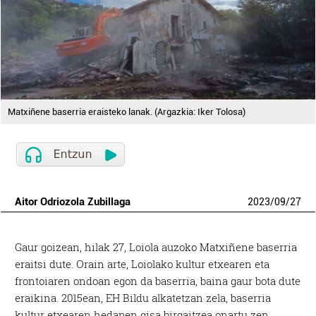
Matxiñene baserria eraisteko lanak. (Argazkia: Iker Tolosa)
Aitor Odriozola Zubillaga
2023
/
09
/
27
Gaur goizean, hilak 27, Loiola auzoko Matxiñene baserria
eraitsi dute. Orain arte, Loiolako kultur etxearen eta
frontoiaren ondoan egon da baserria, baina gaur bota dute
eraikina. 2015ean, EH Bildu alkatetzan zela, baserria
kultur etxearen hedapen gisa birgaitzea onartu zen,