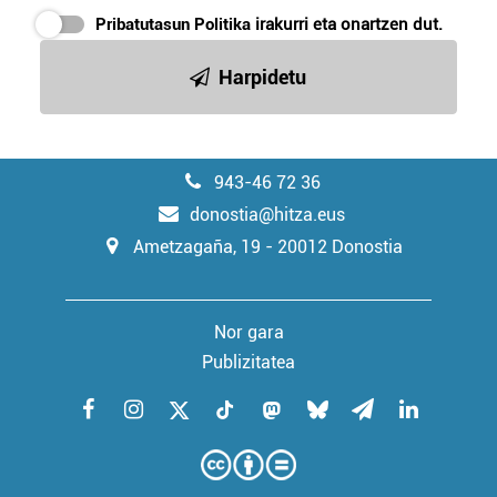
Pribatutasun Politika
irakurri eta onartzen dut.
Harpidetu
943-46 72 36
donostia@hitza.eus
Ametzagaña, 19 - 20012 Donostia
Nor gara
Publizitatea