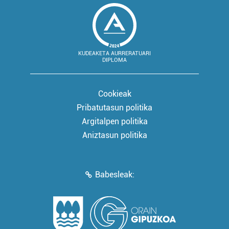
KUDEAKETA AURRERATUARI
DIPLOMA
Cookieak
Pribatutasun politika
Argitalpen politika
Aniztasun politika
Babesleak: