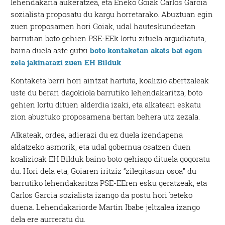
lehendakaria aukeratzea, eta Eneko Goiak Carlos Garcia
sozialista proposatu du kargu horretarako. Abuztuan egin
zuen proposamen hori Goiak, udal hauteskundeetan
barrutian boto gehien PSE-EEk lortu zituela argudiatuta,
baina duela aste gutxi
boto kontaketan akats bat egon
zela jakinarazi zuen EH Bilduk
.
Kontaketa berri hori aintzat hartuta, koalizio abertzaleak
uste du berari dagokiola barrutiko lehendakaritza, boto
gehien lortu dituen alderdia izaki, eta alkateari eskatu
zion abuztuko proposamena bertan behera utz zezala.
Alkateak, ordea, adierazi du ez duela izendapena
aldatzeko asmorik, eta udal gobernua osatzen duen
koalizioak EH Bilduk baino boto gehiago dituela gogoratu
du. Hori dela eta, Goiaren iritziz “zilegitasun osoa” du
barrutiko lehendakaritza PSE-EEren esku geratzeak, eta
Carlos Garcia sozialista izango da postu hori beteko
duena. Lehendakariorde Martin Ibabe jeltzalea izango
dela ere aurreratu du.