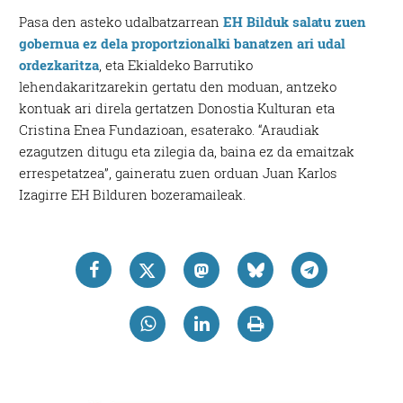
Pasa den asteko udalbatzarrean
EH Bilduk salatu zuen
gobernua ez dela proportzionalki banatzen ari udal
ordezkaritza
, eta Ekialdeko Barrutiko
lehendakaritzarekin gertatu den moduan, antzeko
kontuak ari direla gertatzen Donostia Kulturan eta
Cristina Enea Fundazioan, esaterako. “Araudiak
ezagutzen ditugu eta zilegia da, baina ez da emaitzak
errespetatzea”, gaineratu zuen orduan Juan Karlos
Izagirre EH Bilduren bozeramaileak.