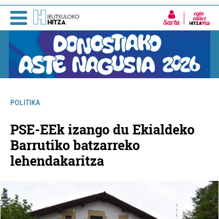
Sartu
POLITIKA
PSE-EEk izango du Ekialdeko
Barrutiko batzarreko
lehendakaritza