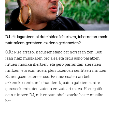
DJ-ek laguntzen al dute bidea laburtzen, tabernetan modu
naturalean gertatzen ez dena gertarazten?
O.R.:
Nire arrazoi nagusienetako bat hori izan zen. Beti
izan naiz musikaren orojalea eta ordu asko pasatzen
nituen musika ikertzen; eta gero parrandan ateratzen
nintzen, eta ezin nuen, pleistozenoan sentitzen nintzen.
Ez nengoen batere eroso. Ez naiz esaten ari beti
azkenekoa entzun behar denik, baina gutxienez nire
gurasoek entzuten zutena entzuteari uztea. Horregatik
egin nintzen DJ, nik entzun ahal izateko beste musika
bat!