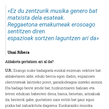
«Ez du zentzurik musika genero bat
matxista dela esateak.
Reggaetona emakumeak erosoago
sentitzen diren
e
spazioak sortzen laguntzen ari da»
Unai
Ribera
Aldaketa gertatzen ari al da?
U.R.:
Esango nuke badagoela euskal eszenan sektore bat
aldaketaren alde, eduki berria egon dadin, espazioen
identitateak lantzeko prest, garaikideagoa izateko asmoz.
Eta badago beste jende bat, hizkuntzaren balioan eta
letren edukian babesten dena, baina, benetan, aitzakiak
da; besterik gabe, gustatzen zaie estilo bat gaur egun
pixka bat zaharkituta dagoena. Euskarazko musika