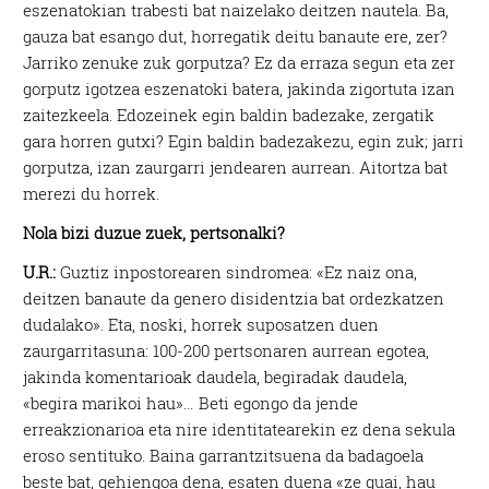
eszenatokian trabesti bat naizelako deitzen nautela. Ba,
gauza bat esango dut, horregatik deitu banaute ere, zer?
Jarriko zenuke zuk gorputza? Ez da erraza segun eta zer
gorputz igotzea eszenatoki batera, jakinda zigortuta izan
zaitezkeela. Edozeinek egin baldin badezake, zergatik
gara horren gutxi? Egin baldin badezakezu, egin zuk; jarri
gorputza, izan zaurgarri jendearen aurrean. Aitortza bat
merezi du horrek.
Nola bizi duzue zuek, pertsonalki?
U.R.:
Guztiz inpostorearen sindromea: «Ez naiz ona,
deitzen banaute da genero disidentzia bat ordezkatzen
dudalako». Eta, noski, horrek suposatzen duen
zaurgarritasuna: 100-200 pertsonaren aurrean egotea,
jakinda komentarioak daudela, begiradak daudela,
«begira marikoi hau»… Beti egongo da jende
erreakzionarioa eta nire identitatearekin ez dena sekula
eroso sentituko. Baina garrantzitsuena da badagoela
beste bat, gehiengoa dena, esaten duena «ze guai, hau