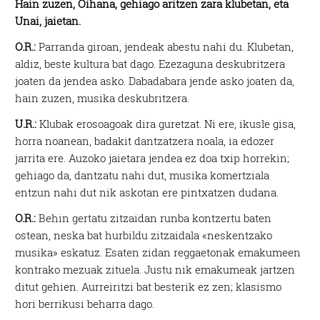
Hain zuzen, Oihana, gehiago aritzen zara klubetan, eta
Unai, jaietan.
O.R.:
Parranda giroan, jendeak abestu nahi du. Klubetan,
aldiz, beste kultura bat dago. Ezezaguna deskubritzera
joaten da jendea asko. Dabadabara jende asko joaten da,
hain zuzen, musika deskubritzera.
U.R.:
Klubak erosoagoak dira guretzat. Ni ere, ikusle gisa,
horra noanean, badakit dantzatzera noala, ia edozer
jarrita ere. Auzoko jaietara jendea ez doa txip horrekin;
gehiago da, dantzatu nahi dut, musika komertziala
entzun nahi dut nik askotan ere pintxatzen dudana.
O.R.:
Behin gertatu zitzaidan runba kontzertu baten
ostean, neska bat hurbildu zitzaidala «neskentzako
musika» eskatuz. Esaten zidan reggaetonak emakumeen
kontrako mezuak zituela. Justu nik emakumeak jartzen
ditut gehien. Aurreiritzi bat besterik ez zen; klasismo
hori berrikusi beharra dago.