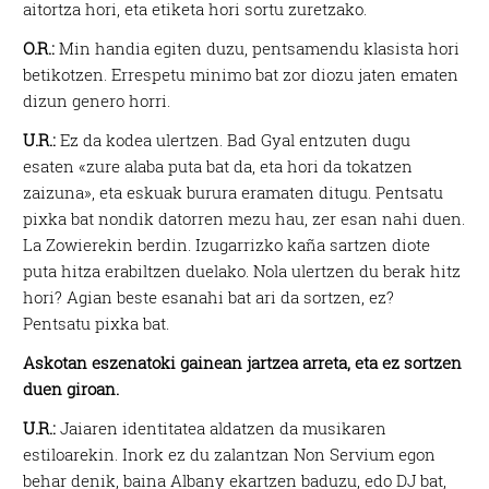
aitortza hori, eta etiketa hori sortu zuretzako.
O.R.:
Min handia egiten duzu, pentsamendu klasista hori
betikotzen. Errespetu minimo bat zor diozu jaten ematen
dizun genero horri.
U.R.:
Ez da kodea ulertzen. Bad Gyal entzuten dugu
esaten «zure alaba puta bat da, eta hori da tokatzen
zaizuna», eta eskuak burura eramaten ditugu. Pentsatu
pixka bat nondik datorren mezu hau, zer esan nahi duen.
La Zowierekin berdin. Izugarrizko kaña sartzen diote
puta hitza erabiltzen duelako. Nola ulertzen du berak hitz
hori? Agian beste esanahi bat ari da sortzen, ez?
Pentsatu pixka bat.
Askotan eszenatoki gainean jartzea arreta, eta ez sortzen
duen giroan.
U.R.:
Jaiaren identitatea aldatzen da musikaren
estiloarekin. Inork ez du zalantzan Non Servium egon
behar denik, baina Albany ekartzen baduzu, edo DJ bat,