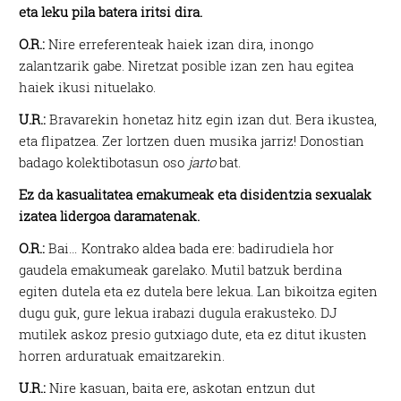
eta leku pila batera iritsi dira.
O.R.:
Nire erreferenteak haiek izan dira, inongo
zalantzarik gabe. Niretzat posible izan zen hau egitea
haiek ikusi nituelako.
U.R.:
Bravarekin honetaz hitz egin izan dut. Bera ikustea,
eta flipatzea. Zer lortzen duen musika jarriz! Donostian
badago kolektibotasun oso
jarto
bat.
Ez da kasualitatea emakumeak eta disidentzia sexualak
izatea lidergoa daramatenak.
O.R.:
Bai… Kontrako aldea bada ere: badirudiela hor
gaudela emakumeak garelako. Mutil batzuk berdina
egiten dutela eta ez dutela bere lekua. Lan bikoitza egiten
dugu guk, gure lekua irabazi dugula erakusteko. DJ
mutilek askoz presio gutxiago dute, eta ez ditut ikusten
horren arduratuak emaitzarekin.
U.R.:
Nire kasuan, baita ere, askotan entzun dut