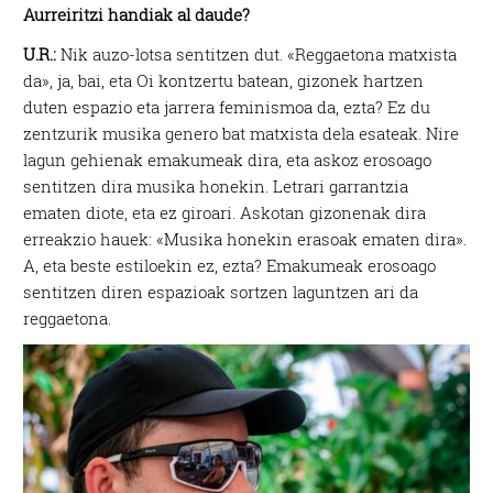
Aurreiritzi handiak al daude?
U.R.:
Nik auzo-lotsa sentitzen dut. «Reggaetona matxista
da», ja, bai, eta Oi kontzertu batean, gizonek hartzen
duten espazio eta jarrera feminismoa da, ezta? Ez du
zentzurik musika genero bat matxista dela esateak. Nire
lagun gehienak emakumeak dira, eta askoz erosoago
sentitzen dira musika honekin. Letrari garrantzia
ematen diote, eta ez giroari. Askotan gizonenak dira
erreakzio hauek: «Musika honekin erasoak ematen dira».
A, eta beste estiloekin ez, ezta? Emakumeak erosoago
sentitzen diren espazioak sortzen laguntzen ari da
reggaetona.