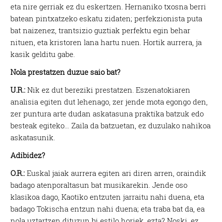
eta nire gerriak ez du eskertzen. Hernaniko txosna berri
batean pintxatzeko eskatu zidaten; perfekzionista puta
bat naizenez, trantsizio guztiak perfektu egin behar
nituen, eta kristoren lana hartu nuen. Hortik aurrera, ja
kasik gelditu gabe.
Nola prestatzen duzue saio bat?
U.R.:
Nik ez dut bereziki prestatzen. Eszenatokiaren
analisia egiten dut lehenago, zer jende mota egongo den,
zer puntura arte dudan askatasuna praktika batzuk edo
besteak egiteko… Zaila da batzuetan, ez duzulako nahikoa
askatasunik.
Adibidez?
O.R.:
Euskal jaiak aurrera egiten ari diren arren, oraindik
badago atenporaltasun bat musikarekin. Jende oso
klasikoa dago, Kaotiko entzuten jarraitu nahi duena, eta
badago Tokischa entzun nahi duena; eta traba bat da, ea
nola uztartzen dituzun bi estilo horiek, ezta? Noski, ez