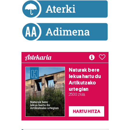
Astekaria
Naturak bere
lekua hartu du
Artikutzako
urtegian
2.500 zkia.
HARTU HITZA