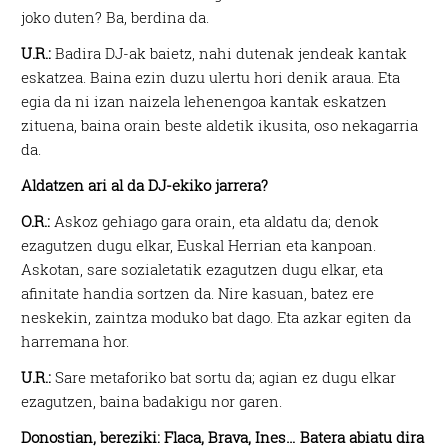
joko duten? Ba, berdina da.
U.R.:
Badira DJ-ak baietz, nahi dutenak jendeak kantak
eskatzea. Baina ezin duzu ulertu hori denik araua. Eta
egia da ni izan naizela lehenengoa kantak eskatzen
zituena, baina orain beste aldetik ikusita, oso nekagarria
da.
Aldatzen ari al da DJ-ekiko jarrera?
O.R.:
Askoz gehiago gara orain, eta aldatu da; denok
ezagutzen dugu elkar, Euskal Herrian eta kanpoan.
Askotan, sare sozialetatik ezagutzen dugu elkar, eta
afinitate handia sortzen da. Nire kasuan, batez ere
neskekin, zaintza moduko bat dago. Eta azkar egiten da
harremana hor.
U.R.:
Sare metaforiko bat sortu da; agian ez dugu elkar
ezagutzen, baina badakigu nor garen.
Donostian, bereziki: Flaca, Brava, Ines… Batera abiatu dira