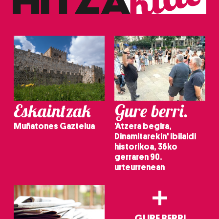
Eskaintzak
Gure berri.
Muñatones Gaztelua
'Atzera begira,
Dinamitarekin' ibilaldi
historikoa, 36ko
gerraren 90.
urteurrenean
+
GURE BERRI