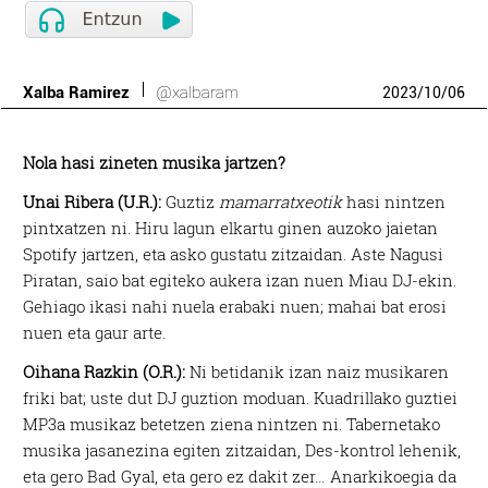
Xalba Ramirez
@xalbaram
2023
/
10
/
06
Nola hasi zineten musika jartzen?
Unai Ribera (U.R.):
Guztiz
mamarratxeotik
hasi nintzen
pintxatzen ni. Hiru lagun elkartu ginen auzoko jaietan
Spotify jartzen, eta asko gustatu zitzaidan. Aste Nagusi
Piratan, saio bat egiteko aukera izan nuen Miau DJ-ekin.
Gehiago ikasi nahi nuela erabaki nuen; mahai bat erosi
nuen eta gaur arte.
Oihana Razkin (O.R.):
Ni betidanik izan naiz musikaren
friki bat; uste dut DJ guztion moduan. Kuadrillako guztiei
MP3a musikaz betetzen ziena nintzen ni. Tabernetako
musika jasanezina egiten zitzaidan, Des-kontrol lehenik,
eta gero Bad Gyal, eta gero ez dakit zer… Anarkikoegia da