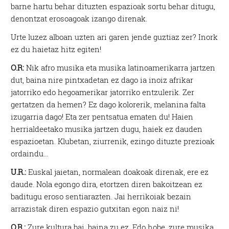
barne hartu behar dituzten espazioak sortu behar ditugu,
denontzat erosoagoak izango direnak.
Urte luzez alboan uzten ari garen jende guztiaz zer? Inork
ez du haietaz hitz egiten!
O.R:
Nik afro musika eta musika latinoamerikarra jartzen
dut, baina nire pintxadetan ez dago ia inoiz afrikar
jatorriko edo hegoamerikar jatorriko entzulerik. Zer
gertatzen da hemen? Ez dago kolorerik, melanina falta
izugarria dago! Eta zer pentsatua ematen du! Haien
herrialdeetako musika jartzen dugu, haiek ez dauden
espazioetan. Klubetan, ziurrenik, ezingo dituzte prezioak
ordaindu…
U.R.:
Euskal jaietan, normalean doakoak direnak, ere ez
daude. Nola egongo dira, etortzen diren bakoitzean ez
baditugu eroso sentiarazten. Jai herrikoiak bezain
arrazistak diren espazio gutxitan egon naiz ni!
O.R.:
Zure kultura bai, baina zu ez. Edo hobe, zure musika