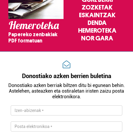
ZOZKETAK
ESKAINTZAK
Hemeroteka
DENDA
HEMEROTEKA
Papereko zenbakiak
NOR GARA
PDF formatuan
Donostiako azken berrien buletina
Donostiako azken berriak biltzen ditu bi egunean behin.
Astelehen, asteazken eta ostiraletan iristen zaizu posta
elektronikora.