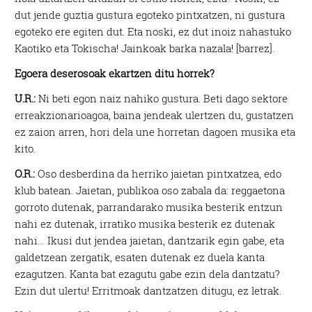
dut jende guztia gustura egoteko pintxatzen, ni gustura
egoteko ere egiten dut. Eta noski, ez dut inoiz nahastuko
Kaotiko eta Tokischa! Jainkoak barka nazala! [barrez].
Egoera deserosoak ekartzen ditu horrek?
U.R.:
Ni beti egon naiz nahiko gustura. Beti dago sektore
erreakzionarioagoa, baina jendeak ulertzen du, gustatzen
ez zaion arren, hori dela une horretan dagoen musika eta
kito.
O.R.:
Oso desberdina da herriko jaietan pintxatzea, edo
klub batean. Jaietan, publikoa oso zabala da: reggaetona
gorroto dutenak, parrandarako musika besterik entzun
nahi ez dutenak, irratiko musika besterik ez dutenak
nahi… Ikusi dut jendea jaietan, dantzarik egin gabe, eta
galdetzean zergatik, esaten dutenak ez duela kanta
ezagutzen. Kanta bat ezagutu gabe ezin dela dantzatu?
Ezin dut ulertu! Erritmoak dantzatzen ditugu, ez letrak.