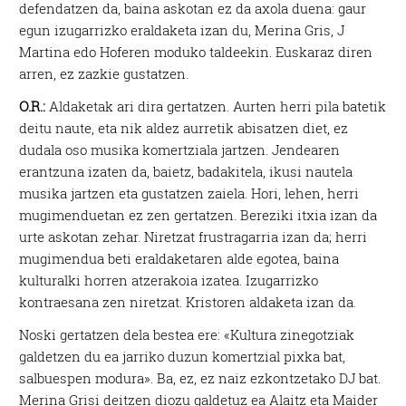
defendatzen da, baina askotan ez da axola duena: gaur
egun izugarrizko eraldaketa izan du, Merina Gris, J
Martina edo Hoferen moduko taldeekin. Euskaraz diren
arren, ez zazkie gustatzen.
O.R.:
Aldaketak ari dira gertatzen. Aurten herri pila batetik
deitu naute, eta nik aldez aurretik abisatzen diet, ez
dudala oso musika komertziala jartzen. Jendearen
erantzuna izaten da, baietz, badakitela, ikusi nautela
musika jartzen eta gustatzen zaiela. Hori, lehen, herri
mugimenduetan ez zen gertatzen. Bereziki itxia izan da
urte askotan zehar. Niretzat frustragarria izan da; herri
mugimendua beti eraldaketaren alde egotea, baina
kulturalki horren atzerakoia izatea. Izugarrizko
kontraesana zen niretzat. Kristoren aldaketa izan da.
Noski gertatzen dela bestea ere: «Kultura zinegotziak
galdetzen du ea jarriko duzun komertzial pixka bat,
salbuespen modura». Ba, ez, ez naiz ezkontzetako DJ bat.
Merina Grisi deitzen diozu galdetuz ea Alaitz eta Maider