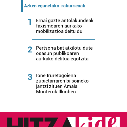
Azken egunetako irakurrienak
1
Ernai gazte antolakundeak
faxismoaren aurkako
mobilizazioa deitu du
2
Pertsona bat atxilotu dute
osasun publikoaren
aurkako delitua egotzita
3
Ione Iruretagoiena
zubietarraren bi soineko
jantzi zituen Amaia
Monterok Illunben