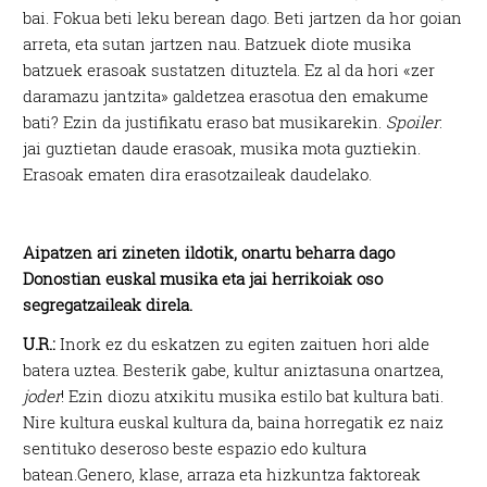
bai. Fokua beti leku berean dago. Beti jartzen da hor goian
arreta, eta sutan jartzen nau. Batzuek diote musika
batzuek erasoak sustatzen dituztela. Ez al da hori «zer
daramazu jantzita» galdetzea erasotua den emakume
bati? Ezin da justifikatu eraso bat musikarekin.
Spoiler
:
jai guztietan daude erasoak, musika mota guztiekin.
Erasoak ematen dira erasotzaileak daudelako.
Aipatzen ari zineten ildotik, onartu beharra dago
Donostian euskal musika eta jai herrikoiak oso
segregatzaileak direla.
U.R.:
Inork ez du eskatzen zu egiten zaituen hori alde
batera uztea. Besterik gabe, kultur aniztasuna onartzea,
joder
! Ezin diozu atxikitu musika estilo bat kultura bati.
Nire kultura euskal kultura da, baina horregatik ez naiz
sentituko deseroso beste espazio edo kultura
batean.Genero, klase, arraza eta hizkuntza faktoreak