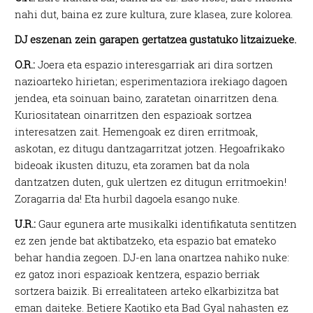
nahi dut, baina ez zure kultura, zure klasea, zure kolorea.
DJ eszenan zein garapen gertatzea gustatuko litzaizueke.
O.R.:
Joera eta espazio interesgarriak ari dira sortzen
nazioarteko hirietan; esperimentaziora irekiago dagoen
jendea, eta soinuan baino, zaratetan oinarritzen dena.
Kuriositatean oinarritzen den espazioak sortzea
interesatzen zait. Hemengoak ez diren erritmoak,
askotan, ez ditugu dantzagarritzat jotzen. Hegoafrikako
bideoak ikusten dituzu, eta zoramen bat da nola
dantzatzen duten, guk ulertzen ez ditugun erritmoekin!
Zoragarria da! Eta hurbil dagoela esango nuke.
U.R.:
Gaur egunera arte musikalki identifikatuta sentitzen
ez zen jende bat aktibatzeko, eta espazio bat emateko
behar handia zegoen. DJ-en lana onartzea nahiko nuke:
ez gatoz inori espazioak kentzera, espazio berriak
sortzera baizik. Bi errealitateen arteko elkarbizitza bat
eman daiteke. Betiere Kaotiko eta Bad Gyal nahasten ez