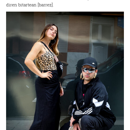
diren bitartean [barrez].