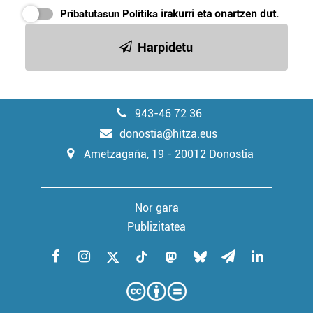
Pribatutasun Politika
irakurri eta onartzen dut.
Harpidetu
943-46 72 36
donostia@hitza.eus
Ametzagaña, 19 - 20012 Donostia
Nor gara
Publizitatea