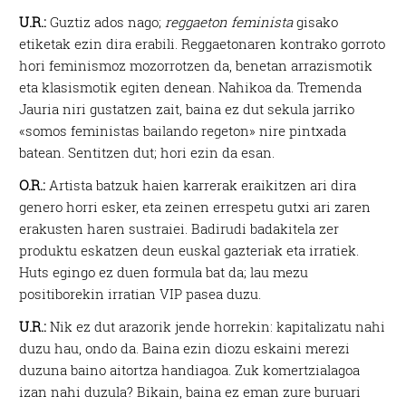
zerbitzuak hobetzeko asmoz, cookie teknologiaz
U.R.:
Guztiz ados nago;
reggaeton feminista
gisako
baliatzen gara. Ohar hau onartuz gero, teknologia hori
etiketak ezin dira erabili. Reggaetonaren kontrako gorroto
erabiltzeko baimen esplizitua ematen diguzu.
Gehiago
hori feminismoz mozorrotzen da, benetan arrazismotik
irakurri
eta klasismotik egiten denean. Nahikoa da. Tremenda
Jauria niri gustatzen zait, baina ez dut sekula jarriko
«somos feministas bailando regeton» nire pintxada
batean. Sentitzen dut; hori ezin da esan.
O.R.:
Artista batzuk haien karrerak eraikitzen ari dira
genero horri esker, eta zeinen errespetu gutxi ari zaren
erakusten haren sustraiei. Badirudi badakitela zer
produktu eskatzen deun euskal gazteriak eta irratiek.
Huts egingo ez duen formula bat da; lau mezu
positiborekin irratian VIP pasea duzu.
U.R.:
Nik ez dut arazorik jende horrekin: kapitalizatu nahi
duzu hau, ondo da. Baina ezin diozu eskaini merezi
duzuna baino aitortza handiagoa. Zuk komertzialagoa
izan nahi duzula? Bikain, baina ez eman zure buruari