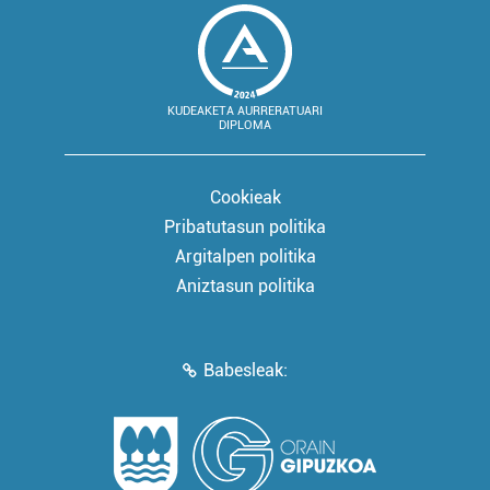
KUDEAKETA AURRERATUARI
DIPLOMA
Cookieak
Pribatutasun politika
Argitalpen politika
Aniztasun politika
Babesleak: