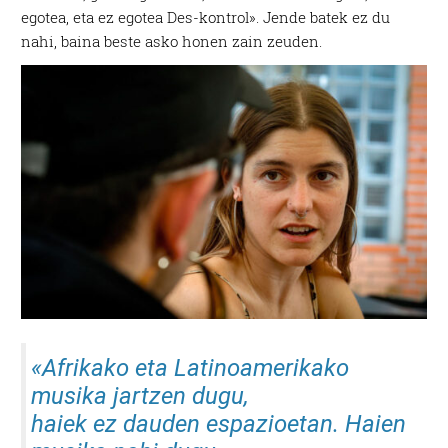
egotea, eta ez egotea Des-kontrol». Jende batek ez du
nahi, baina beste asko honen zain zeuden.
«
Afrikako eta Latinoamerikako
musika jartzen dugu,
haiek ez dauden espazioetan. Haien