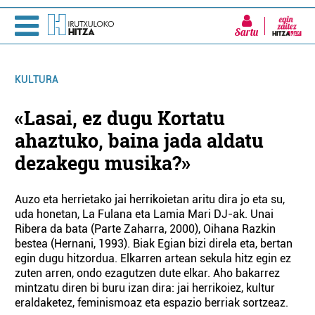
Sartu
KULTURA
«Lasai, ez dugu Kortatu
ahaztuko, baina jada aldatu
dezakegu musika?»
Auzo eta herrietako jai herrikoietan aritu dira jo eta su,
uda honetan, La Fulana eta Lamia Mari DJ-ak. Unai
Ribera da bata (Parte Zaharra, 2000), Oihana Razkin
bestea (Hernani, 1993). Biak Egian bizi direla eta, bertan
egin dugu hitzordua. Elkarren artean sekula hitz egin ez
zuten arren, ondo ezagutzen dute elkar. Aho bakarrez
mintzatu diren bi buru izan dira: jai herrikoiez, kultur
eraldaketez, feminismoaz eta espazio berriak sortzeaz.