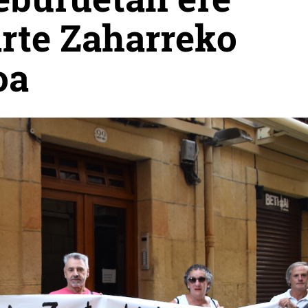
arte Zaharreko
oa