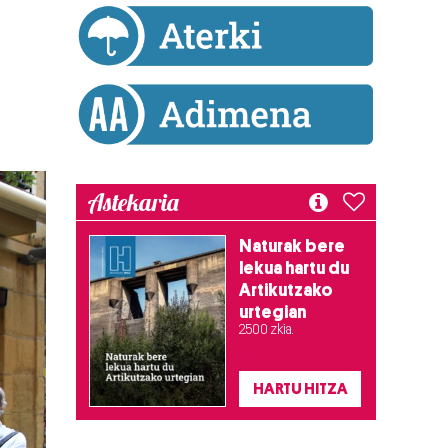
Astekaria
Naturak bere
lekua hartu du
Artikutzako
urtegian
2.500 zkia.
HARTU HITZA