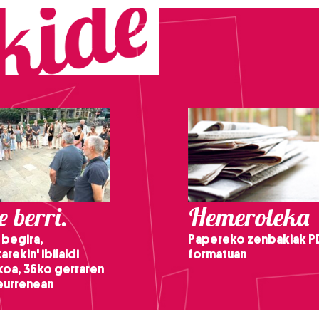
 berri.
Hemeroteka
 begira,
Papereko zenbakiak P
arekin' ibilaldi
formatuan
ikoa, 36ko gerraren
teurrenean