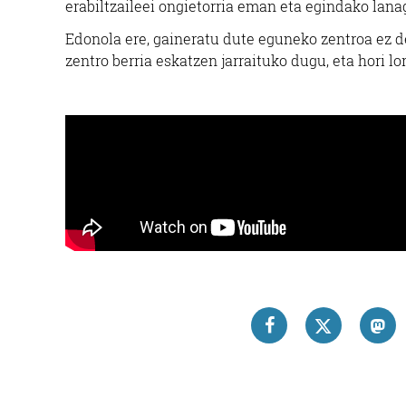
erabiltzaileei ongietorria eman eta egindako lana
Edonola ere, gaineratu dute eguneko zentroa ez d
zentro berria eskatzen jarraituko dugu, eta hori 