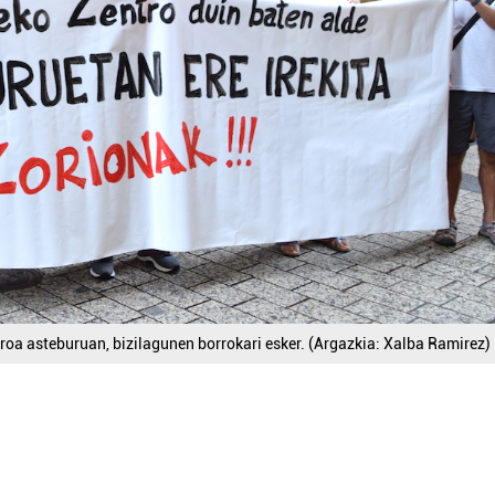
troa asteburuan, bizilagunen borrokari esker. (Argazkia: Xalba Ramirez)