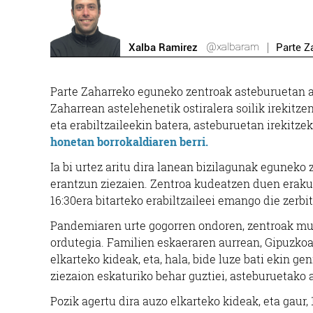
@xalbaram
Xalba Ramirez
Parte Z
Parte Zaharreko eguneko zentroak asteburuetan at
Zaharrean astelehenetik ostiralera soilik irekitze
eta erabiltzaileekin batera, asteburuetan irekitze
honetan borrokaldiaren berri.
Ia bi urtez aritu dira lanean bizilagunak eguneko
erantzun ziezaien. Zentroa kudeatzen duen erakun
16:30era bitarteko erabiltzaileei emango die zerbi
Pandemiaren urte gogorren ondoren, zentroak murr
ordutegia. Familien eskaeraren aurrean, Gipuzko
elkarteko kideak, eta, hala, bide luze bati ekin
ziezaion eskaturiko behar guztiei, asteburuetako a
Pozik agertu dira auzo elkarteko kideak, eta gaur, 1