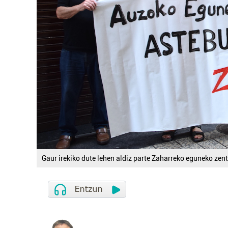
Gaur irekiko dute lehen aldiz parte Zaharreko eguneko zen