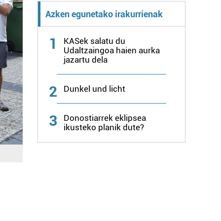
Azken egunetako irakurrienak
1
KASek salatu du
Udaltzaingoa haien aurka
jazartu dela
2
Dunkel und licht
3
Donostiarrek eklipsea
ikusteko planik dute?