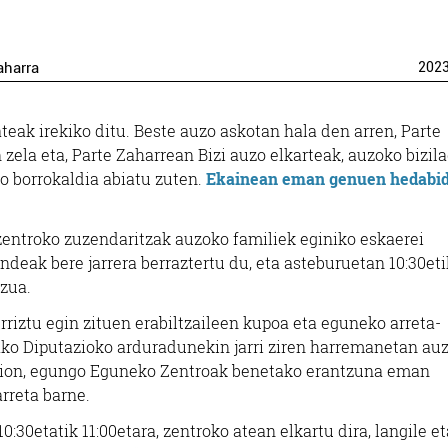
aharra
202
eak irekiko ditu. Beste auzo askotan hala den arren, Parte
n zela eta, Parte Zaharrean Bizi auzo elkarteak, auzoko bizil
ko borrokaldia abiatu zuten.
Ekainean eman genuen hedabi
 zentroko zuzendaritzak auzoko familiek eginiko eskaerei
deak bere jarrera berraztertu du, eta asteburuetan 10:30eti
tzua.
iztu egin zituen erabiltzaileen kupoa eta eguneko arreta-
ako Diputazioko arduradunekin jarri ziren harremanetan au
 genion, egungo Eguneko Zentroak benetako erantzuna eman
rreta barne.
0:30etatik 11:00etara, zentroko atean elkartu dira, langile et