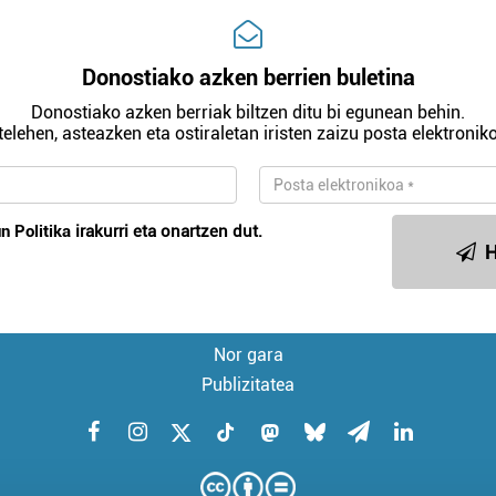
Donostiako azken berrien buletina
Donostiako azken berriak biltzen ditu bi egunean behin.
telehen, asteazken eta ostiraletan iristen zaizu posta elektroniko
n Politika
irakurri eta onartzen dut.
H
Nor gara
Publizitatea