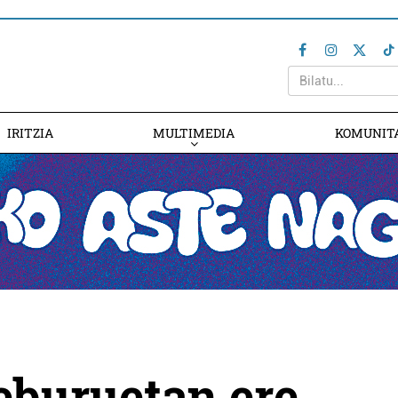
IRITZIA
MULTIMEDIA
KOMUNIT
teburuetan ere