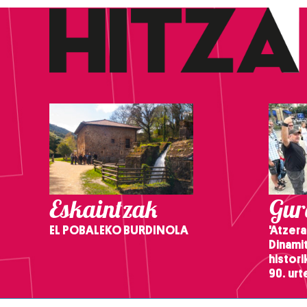
Eskaintzak
Gure
EL POBALEKO BURDINOLA
'Atzera
Dinamit
histor
90. ur