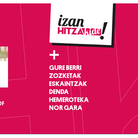
+
GURE BERRI
ZOZKETAK
ESKAINTZAK
DENDA
HEMEROTEKA
DF
NOR GARA