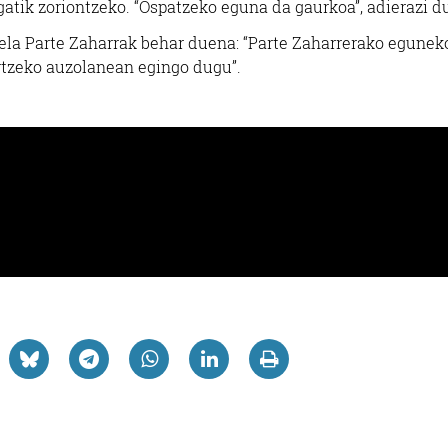
gatik zoriontzeko. “Ospatzeko eguna da gaurkoa”, adierazi d
ela Parte Zaharrak behar duena: “Parte Zaharrerako egunek
lortzeko auzolanean egingo dugu”.