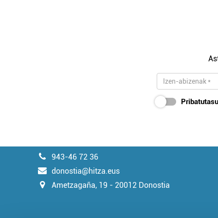
As
Pribatutasu
943-46 72 36
donostia@hitza.eus
Ametzagaña, 19 - 20012 Donostia