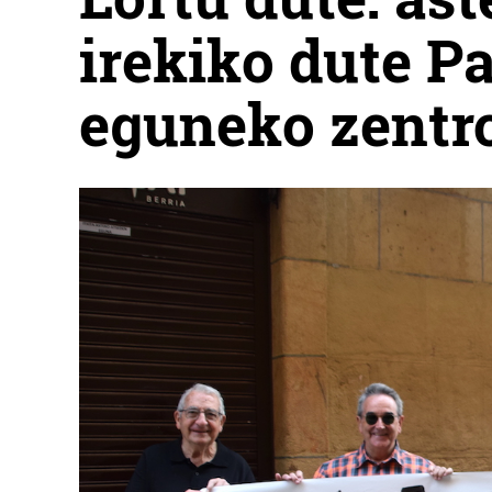
irekiko dute P
eguneko zentr