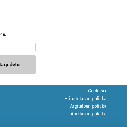
ra.
arpidetu
Cookieak
Pribatutasun politika
Argitalpen politika
Aniztasun politika