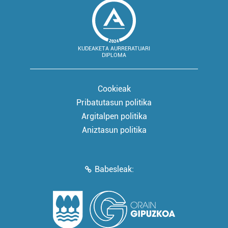
KUDEAKETA AURRERATUARI
DIPLOMA
Cookieak
Pribatutasun politika
Argitalpen politika
Aniztasun politika
Babesleak: