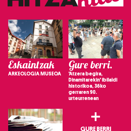
teknologia erabiliz, cookieak adibidez, iragarki eta eduki
pertsonalizatuak eskaintzeko, iragarkiak eta edukia
neurtzeko, jendeari buruzko informazioa biltzeko eta
produktuak garatzeko. Zure datuak nork eta zertarako
erabiltzen dituen hauta dezakezu.
Bazkide batzuek ez dizute baimenik eskatzen, eta beren
interes komertzial legitimoetan babesten dira. Ikusi gure
bazkideen zerrenda, beren ustez zein helburutarako
Eskaintzak
Gure berri.
duten interes legitimoa eta horren aurka nola egin
dezakezun ikusteko.
ARKEOLOGIA MUSEOA
'Atzera begira,
Dinamitarekin' ibilaldi
Lortu zure datu pertsonalak prozesatzeko moduari
historikoa, 36ko
gerraren 90.
buruzko informazio gehiago eta ezarri zure lehentasunak
urteurrenean
datuen atalean. Edozein unetan alda edo ken dezakezu
zure baimena Cookieen adierazpenean.
+
Webgune honek cookie propioak eta hirugarrenen cookie-
fitxategiak erabiltzen ditu. Zure esperientzia eta
GURE BERRI