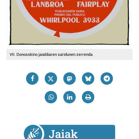
VII. Donosskino jaialdiaren saridunen zerrenda.