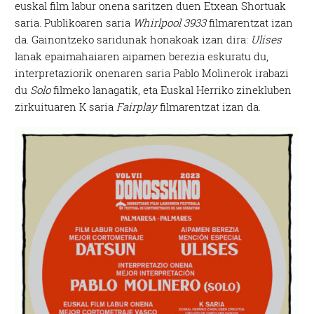
euskal film labur onena saritzen duen Etxean Shortuak
saria. Publikoaren saria
Whirlpool 3933
filmarentzat izan
da. Gainontzeko saridunak honakoak izan dira:
Ulises
lanak epaimahaiaren aipamen berezia eskuratu du,
interpretaziorik onenaren saria Pablo Molinerok irabazi
du
Solo
filmeko lanagatik, eta Euskal Herriko zinekluben
zirkuituaren K saria
Fairplay
filmarentzat izan da.