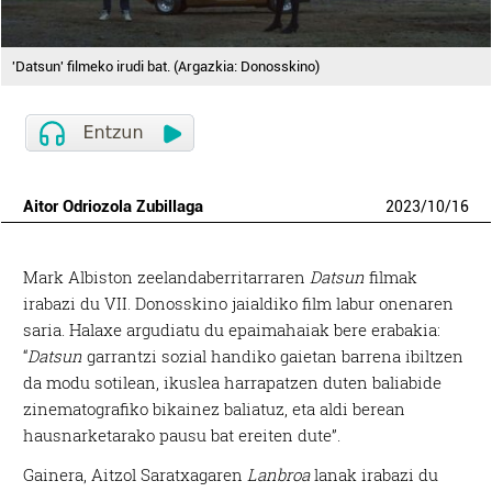
'Datsun' filmeko irudi bat. (Argazkia: Donosskino)
Aitor Odriozola Zubillaga
2023
/
10
/
16
Mark Albiston zeelandaberritarraren
Datsun
filmak
irabazi du VII. Donosskino jaialdiko film labur onenaren
saria. Halaxe argudiatu du epaimahaiak bere erabakia:
“
Datsun
garrantzi sozial handiko gaietan barrena ibiltzen
da modu sotilean, ikuslea harrapatzen duten baliabide
zinematografiko bikainez baliatuz, eta aldi berean
hausnarketarako pausu bat ereiten dute”.
Gainera, Aitzol Saratxagaren
Lanbroa
lanak irabazi du