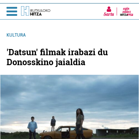
Sartu
KULTURA
'Datsun' filmak irabazi du
Donosskino jaialdia