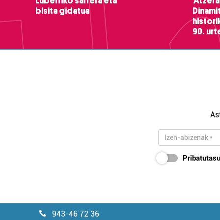
Luberriko sarrera eta
'Atzera
bisita gidatua
Dinamit
histor
90. ur
As
Pribatutasu
943-46 72 36