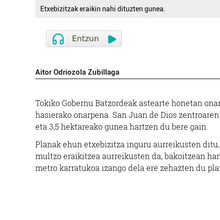
Etxebizitzak eraikin nahi dituzten gunea.
Aitor Odriozola Zubillaga
Tokiko Gobernu Batzordeak astearte honetan onar
hasierako onarpena. San Juan de Dios zentroaren 
eta 3,5 hektareako gunea hartzen du bere gain.
Planak ehun etxebizitza inguru aurreikusten ditu, 
multzo eraikitzea aurreikusten da, bakoitzean ha
metro karratukoa izango dela ere zehazten du pl