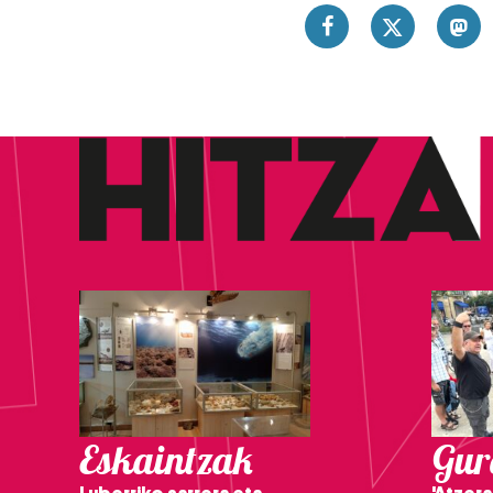
Eskaintzak
Gure