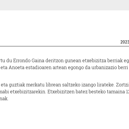
202
tu du Errondo Gaina deritzon gunean etxebizitza berriak eg
eta Anoeta estadioaren artean egongo da urbanizazio berri 
eta guztiak merkatu librean saltzeko izango lirateke. Zortzi
mabi etxebizitzarekin. Etxebizitzen batez besteko tamaina 1
anak.