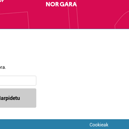
DF
NOR GARA
ra.
arpidetu
Cookieak