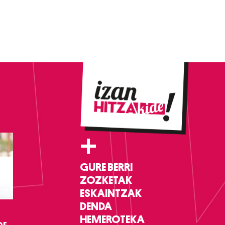
+
GURE BERRI
ZOZKETAK
ESKAINTZAK
DENDA
HEMEROTEKA