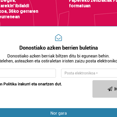
 begira,
Papereko zenbakiak P
arekin' ibilaldi
formatuan
ikoa, 36ko gerraren
teurrenean
Donostiako azken berrien buletina
Donostiako azken berriak biltzen ditu bi egunean behin.
telehen, asteazken eta ostiraletan iristen zaizu posta elektroniko
n Politika
irakurri eta onartzen dut.
H
Nor gara