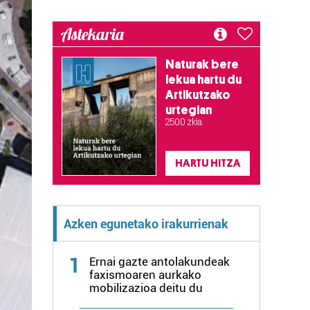
Astekaria
Naturak bere
lekua hartu du
Artikutzako
urtegian
2.500 zkia.
HARTU HITZA
Azken egunetako irakurrienak
1
Ernai gazte antolakundeak
faxismoaren aurkako
mobilizazioa deitu du