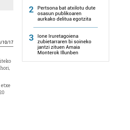
2
Pertsona bat atxilotu dute
osasun publikoaren
aurkako delitua egotzita
3
Ione Iruretagoiena
zubietarraren bi soineko
3
/
10
/
17
jantzi zituen Amaia
Monterok Illunben
iteko
hori,
 etxe
20