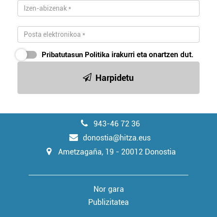
Pribatutasun Politika
irakurri eta onartzen dut.
Harpidetu
943-46 72 36
donostia@hitza.eus
Ametzagaña, 19 - 20012 Donostia
Nor gara
Publizitatea