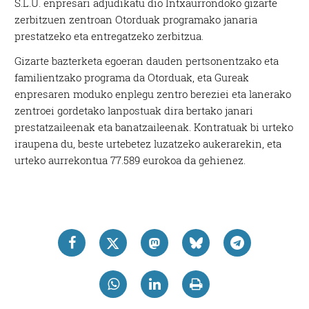
S.L.U. enpresari adjudikatu dio Intxaurrondoko gizarte
zerbitzuen zentroan Otorduak programako janaria
prestatzeko eta entregatzeko zerbitzua.
Gizarte bazterketa egoeran dauden pertsonentzako eta
familientzako programa da Otorduak, eta Gureak
enpresaren moduko enplegu zentro bereziei eta lanerako
zentroei gordetako lanpostuak dira bertako janari
prestatzaileenak eta banatzaileenak. Kontratuak bi urteko
iraupena du, beste urtebetez luzatzeko aukerarekin, eta
urteko aurrekontua 77.589 eurokoa da gehienez.