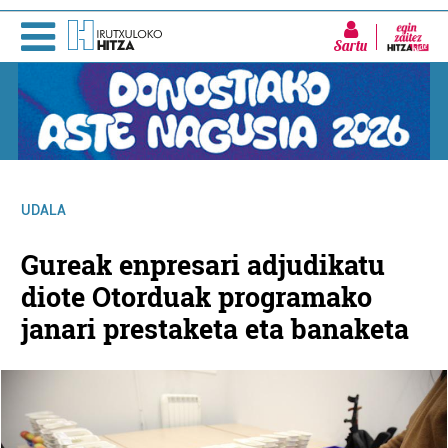
Sartu
UDALA
Gureak enpresari adjudikatu
diote Otorduak programako
janari prestaketa eta banaketa