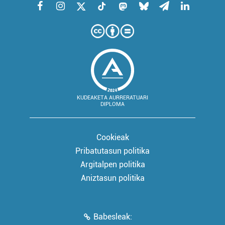
KUDEAKETA AURRERATUARI
DIPLOMA
Cookieak
Pribatutasun politika
Argitalpen politika
Aniztasun politika
Babesleak: