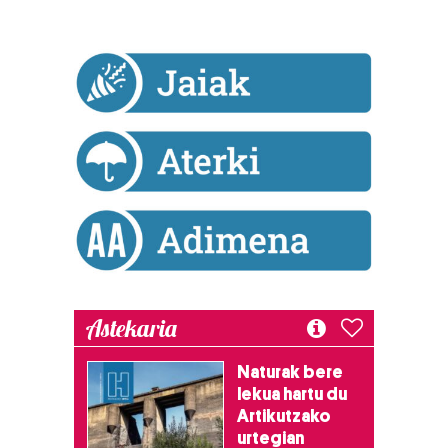
Astekaria
Naturak bere
lekua hartu du
Artikutzako
urtegian