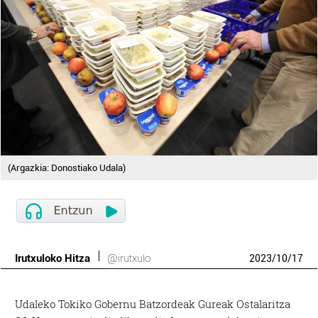
(Argazkia: Donostiako Udala)
Irutxuloko Hitza
@irutxulo
2023
/
10
/
17
Udaleko Tokiko Gobernu Batzordeak Gureak Ostalaritza