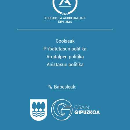
KUDEAKETA AURRERATUARI
DIPLOMA
Cookieak
Pribatutasun politika
Argitalpen politika
Aniztasun politika
Babesleak: