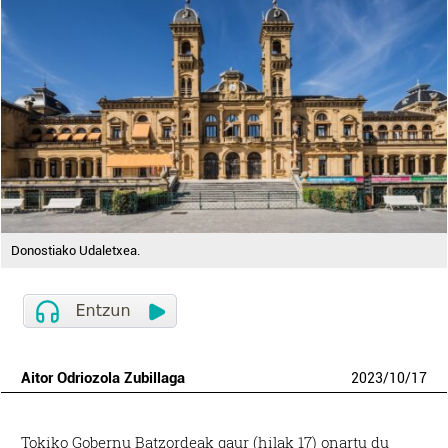
Donostiako Udaletxea.
Aitor Odriozola Zubillaga
2023
/
10
/
17
Tokiko Gobernu Batzordeak gaur (hilak 17) onartu du