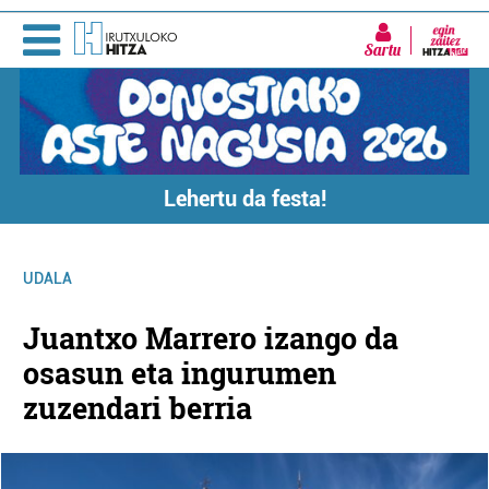
Sartu
Lehertu da festa!
UDALA
Juantxo Marrero izango da
osasun eta ingurumen
zuzendari berria