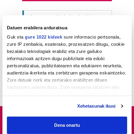
Azken egunetako irakurrienak
Datuen erabilera arduratsua
1
KASek salatu du
Guk eta
gure 1022 kideek
sure informacio pertsonala,
Udaltzaingoa haien aurka
jazartu dela
zure IP zenbakia, esaterako, prozesatzen ditugu, cookie
bezalako teknologiak erabiliz eta zure gailuko
informazioak azitzen dugu publizitate eta eduki
2
Dunkel und licht
pertsonalizatua, publizitatearen eta edukiaren neurketa,
audientzia-ikerketa eta zerbitzuen garapena eskaintzeko.
3
Donostiarrek eklipsea
Zure datuak nork eta zertarako erabiltzen dituen
ikusteko planik dute?
hautatzeko aukera duzu. Zure onespena aldatzen edo
deuseztatzen ahal duzu edozein momentutan, Cookie
deklaraziotik edo Privacy triggerean klikatuz.
Xehetasunak ikusi
If you allow, we would also like to:
Collect information about your geographical
Dena onartu
location which can be accurate to within several