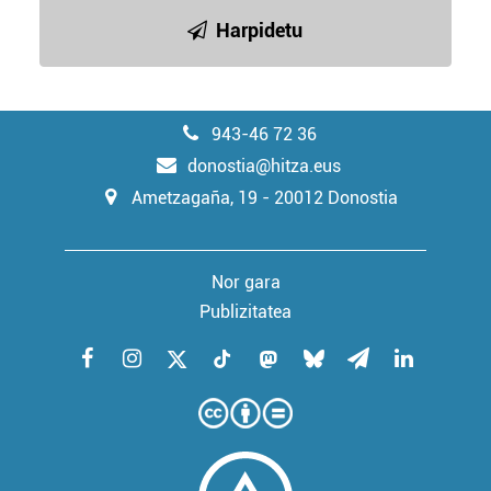
Harpidetu
943-46 72 36
donostia@hitza.eus
Ametzagaña, 19 - 20012 Donostia
Nor gara
Publizitatea