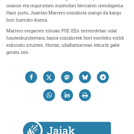
osasun eta ingurumen zuzendari berriaren izendapena.
Hain justu, Juantxo Marrero sozialista izango da kargu
hori hartuko duena.
Marrero seigarren zihoan PSE-EEn zerrendetan udal
hauteskundeetara, baina sozialistek bost eserleku soilik
eskuratu zituzten. Hortaz, udalbatzarrean lekurik gabe
geratu zen.