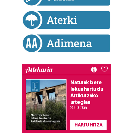
Astekaria
Naturak bere
lekua hartu du
Artikutzako
urtegian
2.500 zkia.
HARTU HITZA