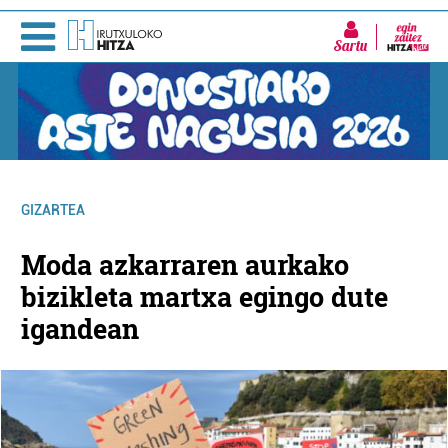
Sartu
GIZARTEA
Moda azkarraren aurkako
bizikleta martxa egingo dute
igandean