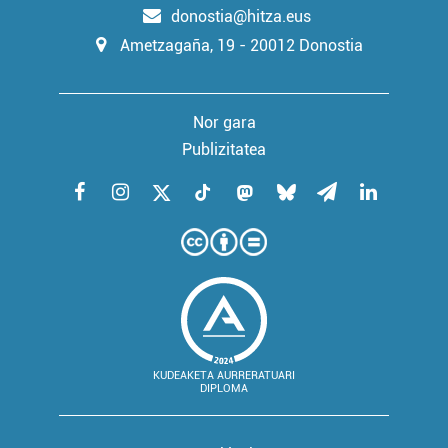
donostia@hitza.eus
Ametzagaña, 19 - 20012 Donostia
Nor gara
Publizitatea
KUDEAKETA AURRERATUARI
DIPLOMA