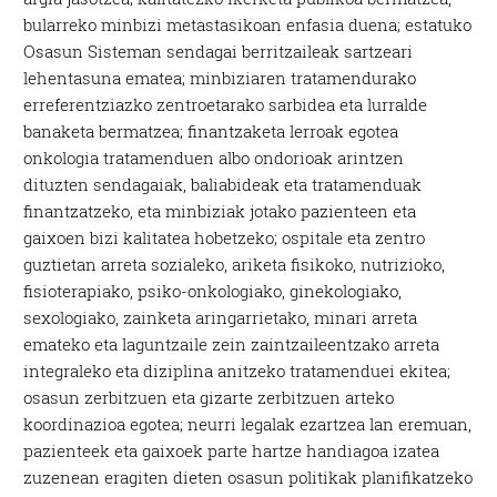
bularreko minbizi metastasikoan enfasia duena; estatuko
Osasun Sisteman sendagai berritzaileak sartzeari
lehentasuna ematea; minbiziaren tratamendurako
erreferentziazko zentroetarako sarbidea eta lurralde
banaketa bermatzea; finantzaketa lerroak egotea
onkologia tratamenduen albo ondorioak arintzen
dituzten sendagaiak, baliabideak eta tratamenduak
finantzatzeko, eta minbiziak jotako pazienteen eta
gaixoen bizi kalitatea hobetzeko; ospitale eta zentro
guztietan arreta sozialeko, ariketa fisikoko, nutrizioko,
fisioterapiako, psiko-onkologiako, ginekologiako,
sexologiako, zainketa aringarrietako, minari arreta
emateko eta laguntzaile zein zaintzaileentzako arreta
integraleko eta diziplina anitzeko tratamenduei ekitea;
osasun zerbitzuen eta gizarte zerbitzuen arteko
koordinazioa egotea; neurri legalak ezartzea lan eremuan,
pazienteek eta gaixoek parte hartze handiagoa izatea
zuzenean eragiten dieten osasun politikak planifikatzeko