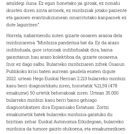
amildegi iluna. Ez egun honetako jai giroak, ez nonahi
ikusten diren zinta arrosek, ez minbiziak jotako paziente
eta gaixoen erantzukizunean oinarritutako kanpainek ez
dute laguntzen”.
Horrela, nabarmendu zuten gizarte osoaren arazoa dela
minbiziarena: “Minbizia pandemia bat da. Ez da arazo
indibiduala, gure istorioak indibidualak dira, baina
gaixotasun hau arazo kolektiboa da, gizarte osoarena.
Inor ez dago salbu. Bularreko minbiziaren zifrek Osasun
Publikoko krisi baten aurrean gaudela esaten digute.
2022. urtean Hego Euskal Herrian 2.213 bularreko minbizi
kasu berri diagnostikatu ziren, horietatik %21,59 (478
emakume) 50 urtetik beherakoak ziren. Urtean 35.000
bularreko minbizi kasu berri baino gehiago
diagnostikatzen dira Espainiako Estatuan. Zortzi
emakumetik batek bularreko minbizia garatuko du
bizitzan zehar. Euskal Autonomia Erkidegoan, bularreko
minbizia da tumore gaizto ohikoena, eta emakumezkoen