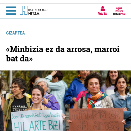
Sartu
GIZARTEA
«Minbizia ez da arrosa, marroi
bat da»