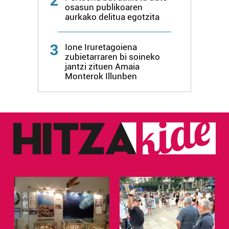
2
osasun publikoaren
aurkako delitua egotzita
3
Ione Iruretagoiena
zubietarraren bi soineko
jantzi zituen Amaia
Monterok Illunben