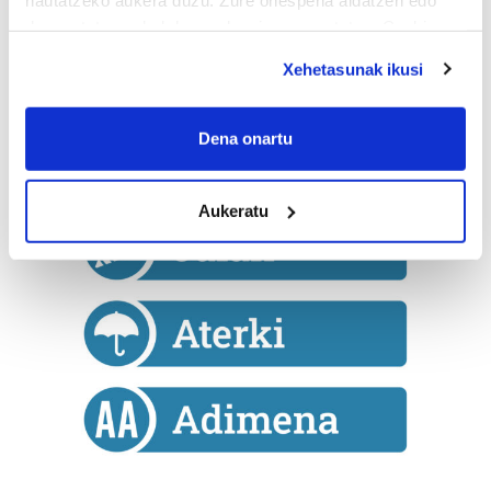
deuseztatzen ahal duzu edozein momentutan, Cookie
deklaraziotik edo Privacy triggerean klikatuz.
Xehetasunak ikusi
If you allow, we would also like to:
Collect information about your geographical
Dena onartu
location which can be accurate to within several
meters
Aukeratu
Identify your device by actively scanning it for
specific characteristics (fingerprinting)
Find out more about how your personal data is processed
and set your preferences in the
details section
.
Guk eta gure bazkideek zure datu pertsonalak
prozesatzen ditugu, zure IP zenbakia, besteak beste,
teknologia erabiliz, cookieak adibidez, iragarki eta eduki
pertsonalizatuak eskaintzeko, iragarkiak eta edukia
neurtzeko, jendeari buruzko informazioa biltzeko eta
produktuak garatzeko. Zure datuak nork eta zertarako