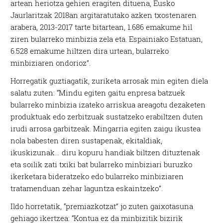
artean heriotza gehien eragiten dituena, Eusko
Jaurlaritzak 2018an argitaratutako azken txostenaren
arabera, 2013-2017 tarte bitartean, 1.686 emakume hil
ziren bularreko minbizia zela eta. Espainiako Estatuan,
6.528 emakume hiltzen dira urtean, bularreko
minbiziaren ondorioz”.
Horregatik guztiagatik, zuriketa arrosak min egiten diela
salatu zuten: “Mindu egiten gaitu enpresa batzuek
bularreko minbizia izateko arriskua areagotu dezaketen
produktuak edo zerbitzuak sustatzeko erabiltzen duten
irudi arrosa garbitzeak. Mingarria egiten zaigu ikustea
nola babesten diren sustapenak, ekitaldiak,
ikuskizunak… diru kopuru handiak biltzen dituztenak
eta soilik zati txiki bat bularreko minbiziari buruzko
ikerketara bideratzeko edo bularreko minbiziaren
tratamenduan zehar laguntza eskaintzeko”.
Ildo horretatik, “premiazkotzat” jo zuten gaixotasuna
gehiago ikertzea: “Kontua ez da minbizitik bizirik