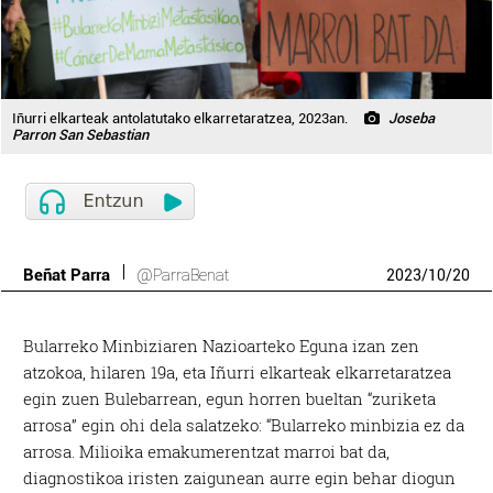
Iñurri elkarteak antolatutako elkarretaratzea, 2023an.
Joseba
Parron San Sebastian
Beñat Parra
@ParraBenat
2023
/
10
/
20
Bularreko Minbiziaren Nazioarteko Eguna izan zen
atzokoa, hilaren 19a, eta Iñurri elkarteak elkarretaratzea
egin zuen Bulebarrean, egun horren bueltan “zuriketa
arrosa” egin ohi dela salatzeko: “Bularreko minbizia ez da
arrosa. Milioika emakumerentzat marroi bat da,
diagnostikoa iristen zaigunean aurre egin behar diogun