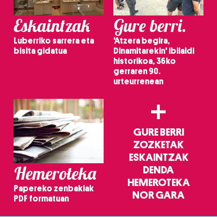
Eskaintzak
Gure berri.
Luberriko sarrera eta
'Atzera begira,
bisita gidatua
Dinamitarekin' ibilaldi
historikoa, 36ko
gerraren 90.
urteurrenean
+
GURE BERRI
ZOZKETAK
ESKAINTZAK
Hemeroteka
DENDA
HEMEROTEKA
Papereko zenbakiak
NOR GARA
PDF formatuan