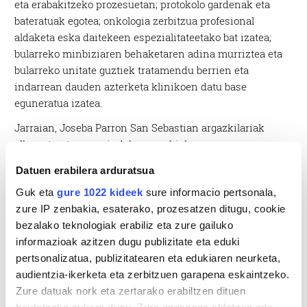
eta erabakitzeko prozesuetan; protokolo gardenak eta
bateratuak egotea; onkologia zerbitzua profesional
aldaketa eska daitekeen espezialitateetako bat izatea;
bularreko minbiziaren behaketaren adina murriztea eta
bularreko unitate guztiek tratamendu berrien eta
indarrean dauden azterketa klinikoen datu base
eguneratua izatea.
Jarraian, Joseba Parron San Sebastian argazkilariak
elkarretaratzean egindako argazkiak:
Datuen erabilera arduratsua
Guk eta
gure 1022 kideek
sure informacio pertsonala,
zure IP zenbakia, esaterako, prozesatzen ditugu, cookie
bezalako teknologiak erabiliz eta zure gailuko
informazioak azitzen dugu publizitate eta eduki
pertsonalizatua, publizitatearen eta edukiaren neurketa,
audientzia-ikerketa eta zerbitzuen garapena eskaintzeko.
Zure datuak nork eta zertarako erabiltzen dituen
hautatzeko aukera duzu. Zure onespena aldatzen edo