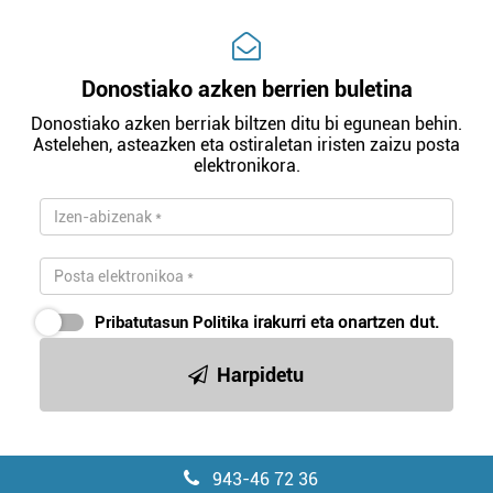
Donostiako azken berrien buletina
Donostiako azken berriak biltzen ditu bi egunean behin.
Astelehen, asteazken eta ostiraletan iristen zaizu posta
elektronikora.
Pribatutasun Politika
irakurri eta onartzen dut.
Harpidetu
943-46 72 36