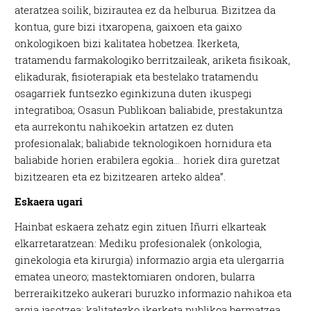
ateratzea soilik, bizirautea ez da helburua. Bizitzea da
kontua, gure bizi itxaropena, gaixoen eta gaixo
onkologikoen bizi kalitatea hobetzea. Ikerketa,
tratamendu farmakologiko berritzaileak, ariketa fisikoak,
elikadurak, fisioterapiak eta bestelako tratamendu
osagarriek funtsezko eginkizuna duten ikuspegi
integratiboa; Osasun Publikoan baliabide, prestakuntza
eta aurrekontu nahikoekin artatzen ez duten
profesionalak; baliabide teknologikoen hornidura eta
baliabide horien erabilera egokia… horiek dira guretzat
bizitzearen eta ez bizitzearen arteko aldea”.
Eskaera ugari
Hainbat eskaera zehatz egin zituen Iñurri elkarteak
elkarretaratzean: Mediku profesionalek (onkologia,
ginekologia eta kirurgia) informazio argia eta ulergarria
ematea uneoro; mastektomiaren ondoren, bularra
berreraikitzeko aukerari buruzko informazio nahikoa eta
argia jasotzea; kalitatezko ikerketa publikoa bermatzea,