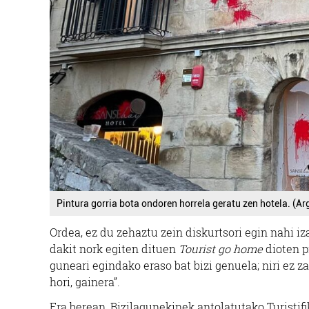
Pintura gorria bota ondoren horrela geratu zen hotela. (Ar
Ordea, ez du zehaztu zein diskurtsori egin nahi iz
dakit nork egiten dituen
Tourist go home
dioten p
guneari egindako eraso bat bizi genuela; niri ez za
hori, gainera”.
Era berean, Bizilagunekinek antolatutako Turistifi