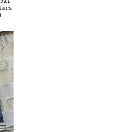
adan;
eharra
t