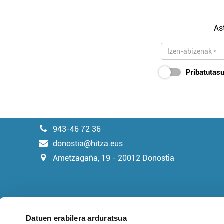
As
Pribatutasu
943-46 72 36
donostia@hitza.eus
Ametzagaña, 19 - 20012 Donostia
Datuen erabilera arduratsua