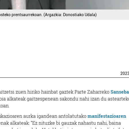
osteko prentsaurrekoan. (Argazkia: Donostiako Udala)
202
itzetsi zuen hiriko hainbat gaztek Parte Zaharreko
Sanseba
oia alkateak gaitzespenean sakondu nahi izan du asteartek
koan.
ifikazioaren aurka igandean antolatutako
manifestazioaren
nak alkateak: “Ez nituzke bi gauzak nahastu nahi, baina