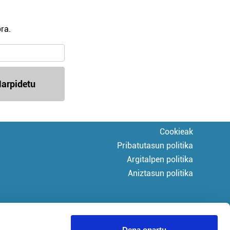
ra.
arpidetu
Cookieak
Pribatutasun politika
Argitalpen politika
Aniztasun politika
Dena onartu