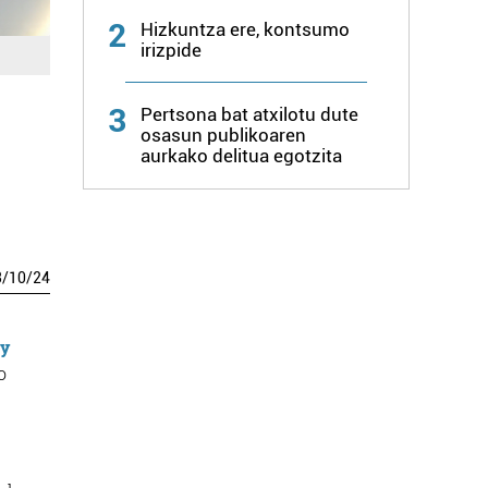
2
Hizkuntza ere, kontsumo
irizpide
3
Pertsona bat atxilotu dute
osasun publikoaren
aurkako delitua egotzita
3
/
10
/
24
y
o