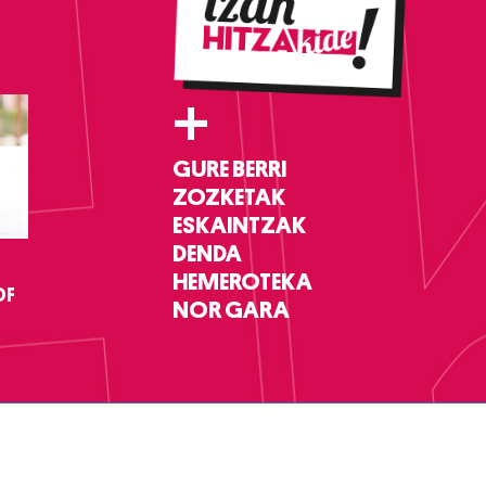
+
GURE BERRI
ZOZKETAK
ESKAINTZAK
DENDA
HEMEROTEKA
DF
NOR GARA