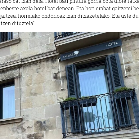
raso bat izan dela. Hotel bati pintura gorria bota diote fatx
enbeste axola hotel bat denean. Eta hori erabat gaitzetsi b
artzea, horrelako ondorioak izan ditzaketelako. Eta uste du
tzen dituztela”.