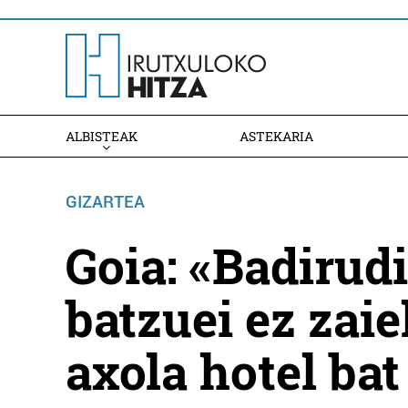
ALBISTEAK
ASTEKARIA
GIZARTEA
Goia: «Badirud
batzuei ez zai
axola hotel ba