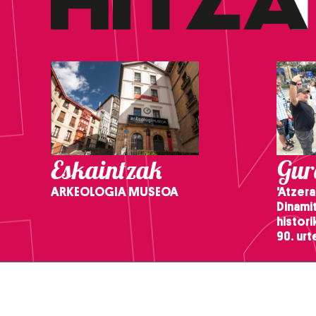
Eskaintzak
Gure
ARKEOLOGIA MUSEOA
'Atzera
Dinamit
histor
90. ur