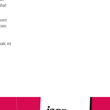
abat
duen
moan
ak, ez