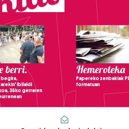
 berri.
Hemeroteka
 begira,
Papereko zenbakiak P
arekin' ibilaldi
formatuan
ikoa, 36ko gerraren
teurrenean