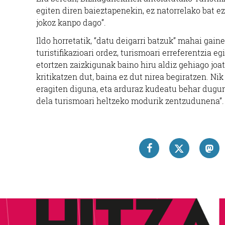
egiten diren baieztapenekin, ez natorrelako bat ez
jokoz kanpo dago”.
Ildo horretatik, “datu deigarri batzuk” mahai gain
turistifikazioari ordez, turismoari erreferentzia 
etortzen zaizkigunak baino hiru aldiz gehiago joa
kritikatzen dut, baina ez dut nirea begiratzen. Ni
eragiten diguna, eta arduraz kudeatu behar dugun
dela turismoari heltzeko modurik zentzudunena”.