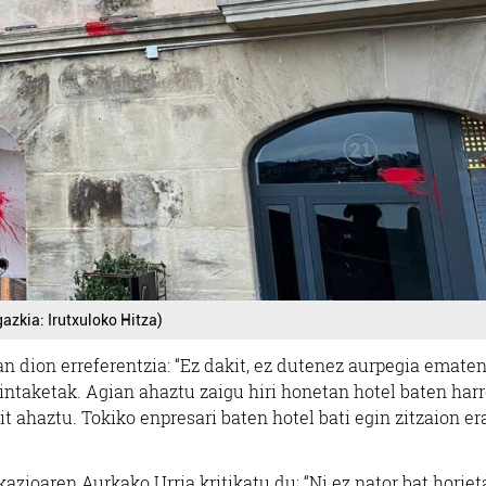
gazkia: Irutxuloko Hitza)
an dion erreferentzia: “Ez dakit, ez dutenez aurpegia emate
intaketak. Agian ahaztu zaigu hiri honetan hotel baten harr
it ahaztu. Tokiko enpresari baten hotel bati egin zitzaion er
kazioaren Aurkako Urria kritikatu du: “Ni ez nator bat horie