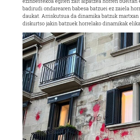
ezinbestekoa egiten zait aipatzea horren bueltan e
badirudi ondarearen babesa batzuei ez zaiela horr
daukat. Arriskutsua da dinamika batzuk martxan j
diskurtso jakin batzuek horrelako dinamikak elika