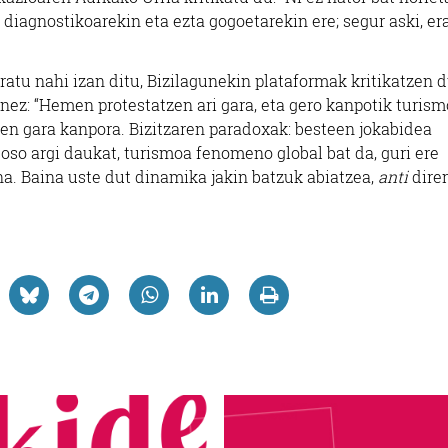
 diagnostikoarekin eta ezta gogoetarekin ere; segur aski, er
eratu nahi izan ditu, Bizilagunekin plataformak kritikatzen 
eginez: “Hemen protestatzen ari gara, eta gero kanpotik turis
ten gara kanpora. Bizitzaren paradoxak: besteen jokabidea
k oso argi daukat, turismoa fenomeno global bat da, guri ere
a. Baina uste dut dinamika jakin batzuk abiatzea,
anti
diren