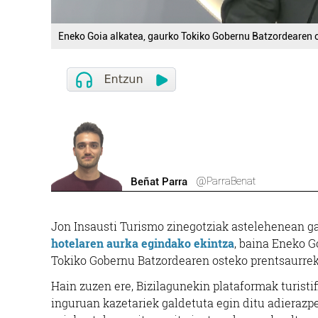
Eneko Goia alkatea, gaurko Tokiko Gobernu Batzordearen 
@ParraBenat
Beñat Parra
Jon Insausti Turismo zinegotziak astelehenean ga
hotelaren aurka egindako ekintza
, baina Eneko G
Tokiko Gobernu Batzordearen osteko prentsaurre
Hain zuzen ere, Bizilagunekin plataformak turist
inguruan kazetariek galdetuta egin ditu adierazpe