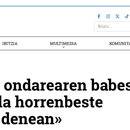
IRITZIA
MULTIMEDIA
KOMUNIT
i ondarearen babe
ela horrenbeste
t denean»