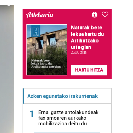
Astekaria
Naturak bere
lekua hartu du
Artikutzako
urtegian
2.500 zkia.
HARTU HITZA
Azken egunetako irakurrienak
1
Ernai gazte antolakundeak
faxismoaren aurkako
mobilizazioa deitu du