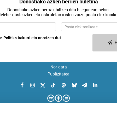
Donostiako azken berrien buletina
Donostiako azken berriak biltzen ditu bi egunean behin.
telehen, asteazken eta ostiraletan iristen zaizu posta elektroniko
n Politika
irakurri eta onartzen dut.
H
Nor gara
Publizitatea