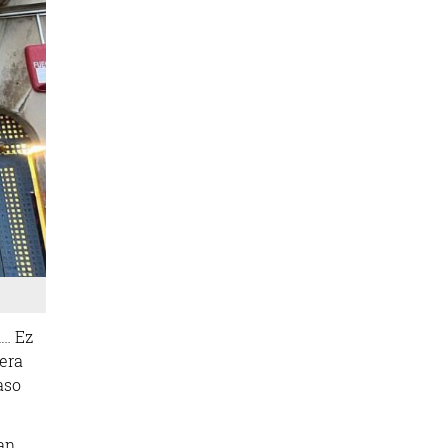
n… Ez
era
aso
tan