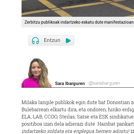
Zerbitzu publikoak indartzeko eskatu dute manifestazioan.
@saraibarguren
Sara Ibarguren
Milaka langile publikok egin dute bat Donostian 
Bulebarrean elkartu dira, eta ondoren, hiriko erd
ELA, LAB, CCOO, Steilas, Satse eta ESK sindikatu
positiboa izan dela adierazi dute. Hainbat pankart
indartzeko soldata eta enplegua hemen adostu!
z