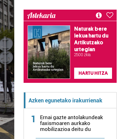
Astekaria
Naturak bere
lekua hartu du
Artikutzako
urtegian
2.500 zkia.
HARTU HITZA
Azken egunetako irakurrienak
1
Ernai gazte antolakundeak
faxismoaren aurkako
mobilizazioa deitu du