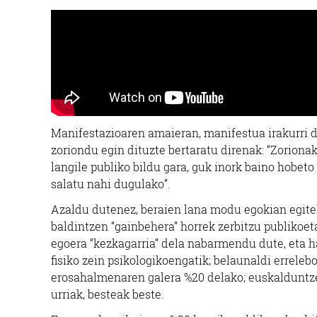
Manifestazioaren amaieran, manifestua irakurri du
zoriondu egin dituzte bertaratu direnak: “Zorion
langile publiko bildu gara, guk inork baino hobeto
salatu nahi dugulako”.
Azaldu dutenez, beraien lana modu egokian egitek
baldintzen “gainbehera” horrek zerbitzu publikoet
egoera “kezkagarria” dela nabarmendu dute, eta ha
fisiko zein psikologikoengatik; belaunaldi errelebo
erosahalmenaren galera %20 delako; euskalduntze
urriak, besteak beste.