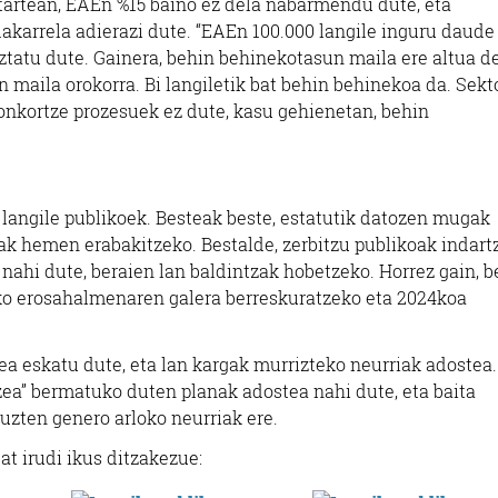
itartean, EAEn %15 baino ez dela nabarmendu dute, eta
 dakarrela adierazi dute. “EAEn 100.000 langile inguru daude
eztatu dute. Gainera, behin behinekotasun maila ere altua d
maila orokorra. Bi langiletik bat behin behinekoa da. Sekt
gonkortze prozesuek ez dute, kasu gehienetan, behin
e langile publikoek. Besteak beste, estatutik datozen mugak
ak hemen erabakitzeko. Bestalde, zerbitzu publikoak indart
nahi dute, beraien lan baldintzak hobetzeko. Horrez gain, b
ako erosahalmenaren galera berreskuratzeko eta 2024koa
zea eskatu dute, eta lan kargak murrizteko neurriak adostea.
ea” bermatuko duten planak adostea nahi dute, eta baita
uzten genero arloko neurriak ere.
at irudi ikus ditzakezue: