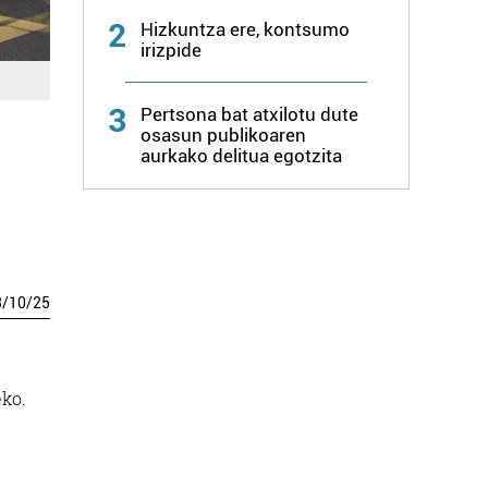
2
Hizkuntza ere, kontsumo
irizpide
3
Pertsona bat atxilotu dute
osasun publikoaren
aurkako delitua egotzita
3
/
10
/
25
eko.