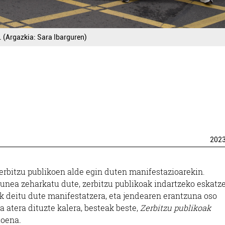
 (Argazkia: Sara Ibarguren)
202
zerbitzu publikoen alde egin duten manifestazioarekin.
igunea zeharkatu dute, zerbitzu publikoak indartzeko eskatz
ek deitu dute manifestatzera, eta jendearen erantzuna oso
a atera dituzte kalera, besteak beste,
Zerbitzu publikoak
ioena
.