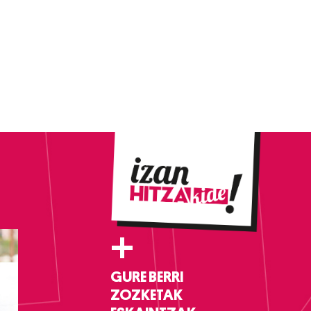
+
GURE BERRI
ZOZKETAK