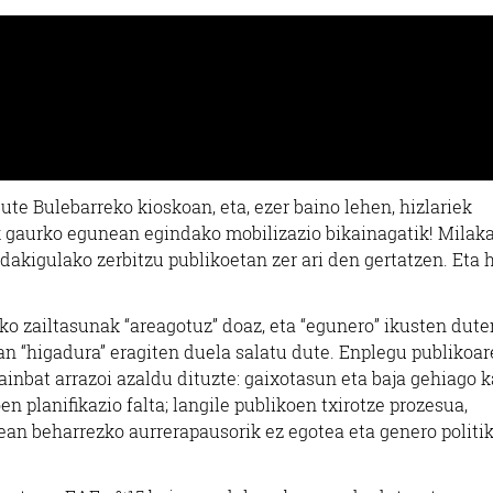
te Bulebarreko kioskoan, eta, ezer baino lehen, hizlariek
ak gaurko egunean egindako mobilizazio bikainagatik! Milak
 dakigulako zerbitzu publikoetan zer ari den gertatzen. Eta 
o zailtasunak “areagotuz” doaz, eta “egunero” ikusten dute
an “higadura” eragiten duela salatu dute. Enplegu publikoa
inbat arrazoi azaldu dituzte: gaixotasun eta baja gehiago 
en planifikazio falta; langile publikoen txirotze prozesua,
an beharrezko aurrerapausorik ez egotea eta genero politi