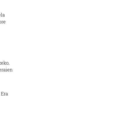
ela
ore
zeko,
eraien
 Era