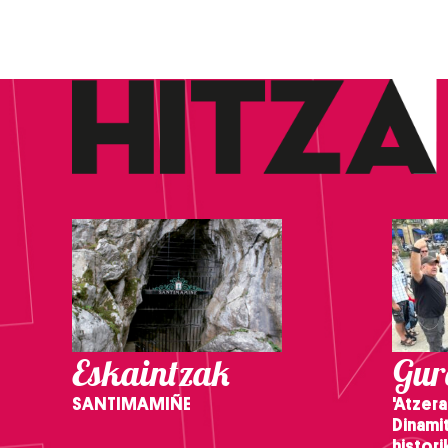
Eskaintzak
Gure
SANTIMAMIÑE
'Atzera
Dinamit
histor