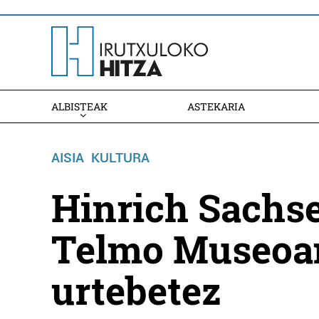
ALBISTEAK
ASTEKARIA
AISIA
KULTURA
Hinrich Sachse
Telmo Museoa
urtebetez