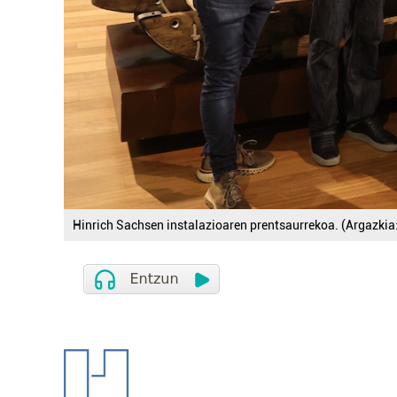
Hinrich Sachsen instalazioaren prentsaurrekoa. (Argazkia