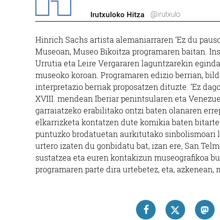
@irutxulo
Irutxuloko Hitza
Hinrich Sachs artista alemaniarraren ‘Ez du paus
Museoan, Museo Bikoitza programaren baitan. Ins
Urrutia eta Leire Vergararen laguntzarekin eginda
museoko koroan. Programaren edizio berrian, bi
interpretazio berriak proposatzen dituzte. ‘Ez dago
XVIII. mendean Iberiar penintsularen eta Venezuel
garraiatzeko erabilitako ontzi baten olanaren erre
elkarrizketa kontatzen dute komikia baten bitarte
puntuzko brodatuetan aurkitutako sinbolismoari 
urtero izaten du gonbidatu bat, izan ere, San Te
sustatzea eta euren kontakizun museografikoa bu
programaren parte dira urtebetez, eta, azkenean, 