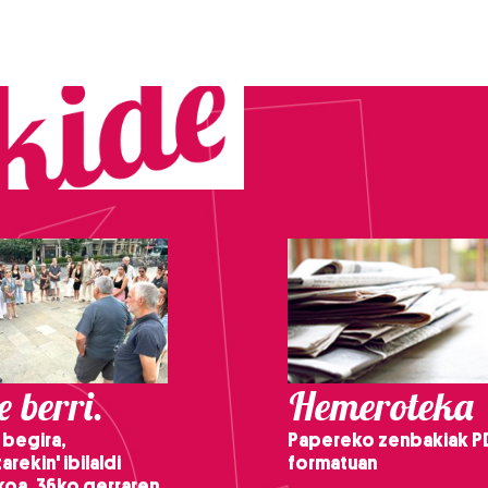
 berri.
Hemeroteka
 begira,
Papereko zenbakiak P
arekin' ibilaldi
formatuan
ikoa, 36ko gerraren