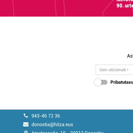
90. ur
As
Pribatutasu
943-46 72 36
donostia@hitza.eus