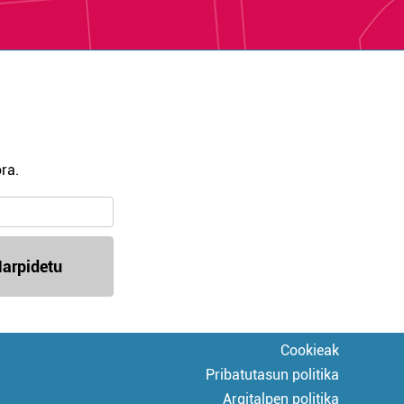
ra.
arpidetu
Cookieak
Pribatutasun politika
Argitalpen politika