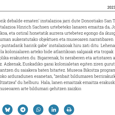
202
orik debalde ematen’ instalazioa jarri dute Donostiako San 
talazioa Hinrich Sachsen urtebeteko lanaren emaitza da, 
koa, eta ostiral honetatik aurrera urtebetez egongo da ikus
lduman aukeratutako objektuen eta museoaren narratibaren
 puntadarik haririk gabe’ instalazioak hiru zati ditu. Lehena
a kolonialaren arteko bide atlantikoan salgaiak eta tropak
plika erakusten du. Bigarrenak, bi neraberen eta artistaren 
z. Azkenak, Euskadiko garai kolonialetan egiten ziren guru
lantzen du saiakera baten bitartez. Museoa Bikoitza progra
lmoko arduradunen esanetan, “zenbait bildumaren berrirakur
ltzatzea” du helburu. Hala, lanen emaitzak emaitza erakusk
museoaren arte bildumari gehitzen zaizkio.