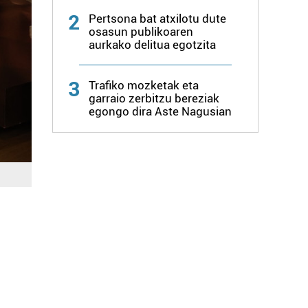
2
Pertsona bat atxilotu dute
osasun publikoaren
aurkako delitua egotzita
3
Trafiko mozketak eta
garraio zerbitzu bereziak
egongo dira Aste Nagusian