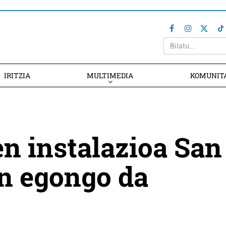
IRITZIA
MULTIMEDIA
KOMUNIT
n instalazioa San
n egongo da