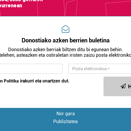
teurrenean
Donostiako azken berrien buletina
Donostiako azken berriak biltzen ditu bi egunean behin.
telehen, asteazken eta ostiraletan iristen zaizu posta elektroniko
n Politika
irakurri eta onartzen dut.
H
Nor gara
Publizitatea