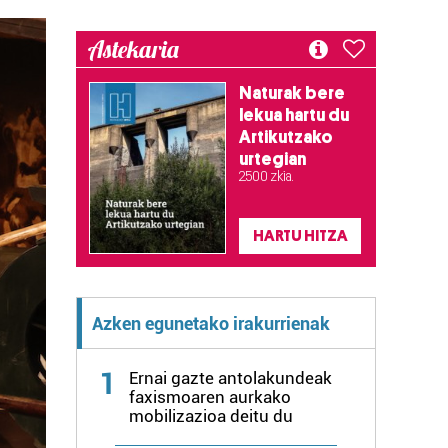
Astekaria
Naturak bere
lekua hartu du
Artikutzako
urtegian
2.500 zkia.
HARTU HITZA
Azken egunetako irakurrienak
1
Ernai gazte antolakundeak
faxismoaren aurkako
mobilizazioa deitu du