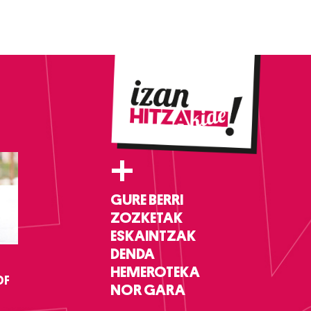
+
GURE BERRI
ZOZKETAK
ESKAINTZAK
DENDA
HEMEROTEKA
DF
NOR GARA