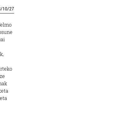
3
/
10
/
27
Telmo
Josune
gai
k,
arteko
tze
mak
keta
eta