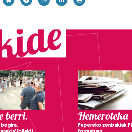
 berri.
Hemeroteka
 begira,
Papereko zenbakiak P
arekin' ibilaldi
formatuan