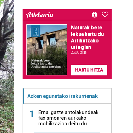
Astekaria
Naturak bere
lekua hartu du
Artikutzako
urtegian
2.500 zkia.
HARTU HITZA
Azken egunetako irakurrienak
1
Ernai gazte antolakundeak
faxismoaren aurkako
mobilizazioa deitu du