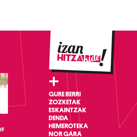
+
GURE BERRI
ZOZKETAK
ESKAINTZAK
DENDA
HEMEROTEKA
DF
NOR GARA