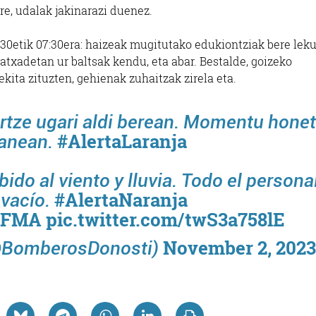
ere, udalak jakinarazi duenez.
1:30etik 07:30era: haizeak mugitutako edukiontziak bere lek
fatxadetan ur baltsak kendu, eta abar. Bestalde, goizeko
kita zituzten, gehienak zuhaitzak zirela eta.
rtze ugari aldi berean. Momentu hone
#AlertaLaranja
lanean.
ido al viento y lluvia. Todo el persona
#AlertaNaranja
 vacío.
#FMA
pic.twitter.com/twS3a758lE
November 2, 2023
(@BomberosDonosti)