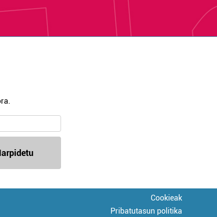
ra.
arpidetu
Cookieak
Pribatutasun politika