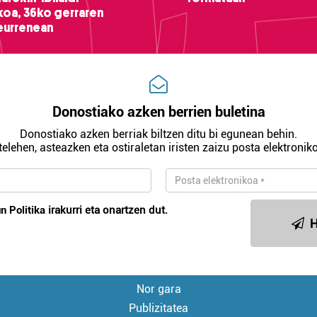
ikoa, 36ko gerraren
teurrenean
Donostiako azken berrien buletina
Donostiako azken berriak biltzen ditu bi egunean behin.
telehen, asteazken eta ostiraletan iristen zaizu posta elektroniko
n Politika
irakurri eta onartzen dut.
H
Nor gara
Publizitatea