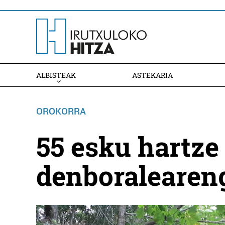
ALBISTEAK
ASTEKARIA
OROKORRA
55 esku hartze 
denboralearen