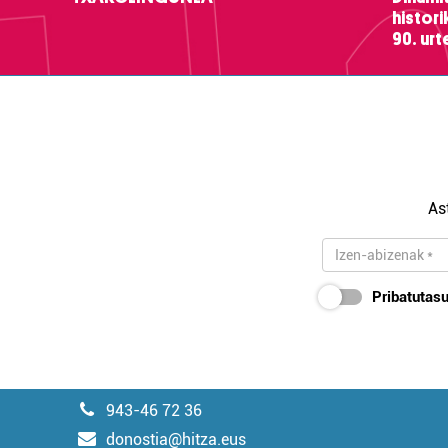
histor
90. ur
As
Pribatutasu
943-46 72 36
donostia@hitza.eus