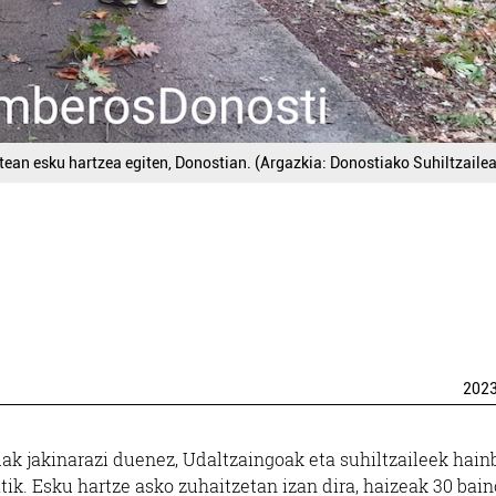
tean esku hartzea egiten, Donostian. (Argazkia: Donostiako Suhiltzaile
202
lak jakinarazi duenez, Udaltzaingoak eta suhiltzaileek hain
tik. Esku hartze asko zuhaitzetan izan dira, haizeak 30 bain