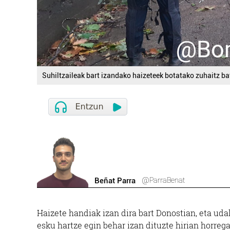
Suhiltzaileak bart izandako haizeteek botatako zuhaitz ba
@ParraBenat
Beñat Parra
Haizete handiak izan dira bart Donostian, eta uda
esku hartze egin behar izan dituzte hirian horrega