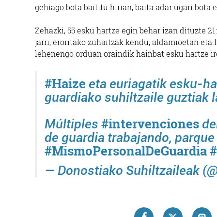
gehiago bota baititu hirian, baita adar ugari bota 
Zehazki, 55 esku hartze egin behar izan dituzte 2
jarri, eroritako zuhaitzak kendu, aldamioetan eta 
lehenengo orduan oraindik hainbat esku hartze ire
#Haize
eta euriagatik esku-ha
guardiako suhiltzaile guztiak 
#intervenciones
Múltiples
deb
de guardia trabajando, parque
#MismoPersonalDeGuardia
— Donostiako Suhiltzaileak 