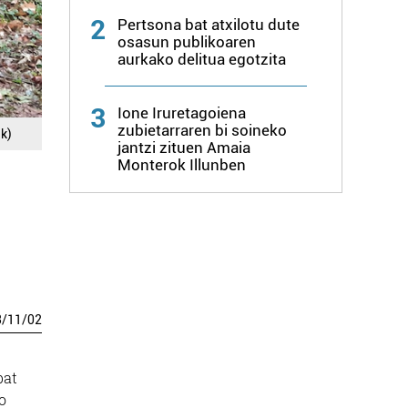
2
Pertsona bat atxilotu dute
osasun publikoaren
aurkako delitua egotzita
3
Ione Iruretagoiena
zubietarraren bi soineko
ak)
jantzi zituen Amaia
Monterok Illunben
3
/
11
/
02
bat
o