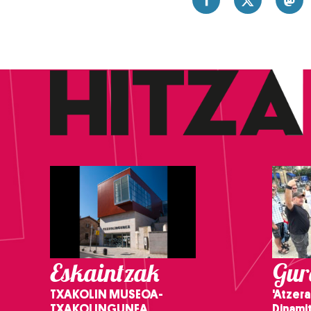
Eskaintzak
Gure
TXAKOLIN MUSEOA-
'Atzera
TXAKOLINGUNEA
Dinamit