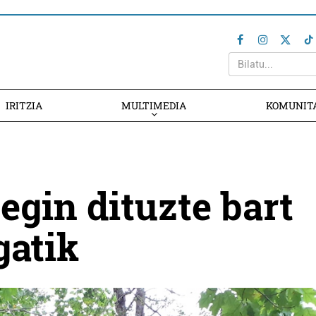
IRITZIA
MULTIMEDIA
KOMUNIT
egin dituzte bart
gatik