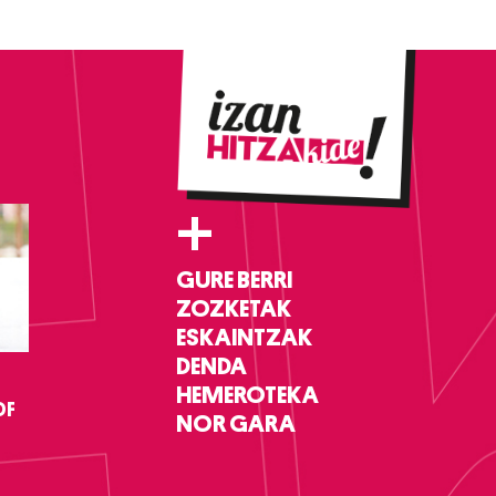
+
GURE BERRI
ZOZKETAK
ESKAINTZAK
DENDA
HEMEROTEKA
DF
NOR GARA