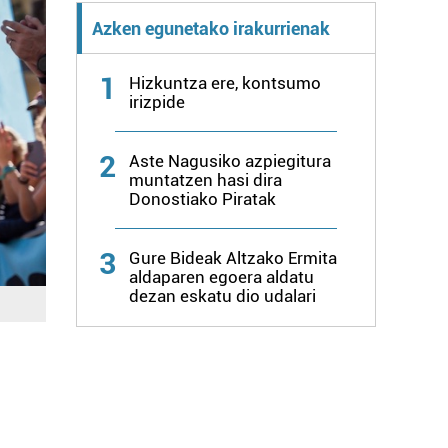
Azken egunetako irakurrienak
1
Hizkuntza ere, kontsumo
irizpide
2
Aste Nagusiko azpiegitura
muntatzen hasi dira
Donostiako Piratak
3
Gure Bideak Altzako Ermita
aldaparen egoera aldatu
dezan eskatu dio udalari