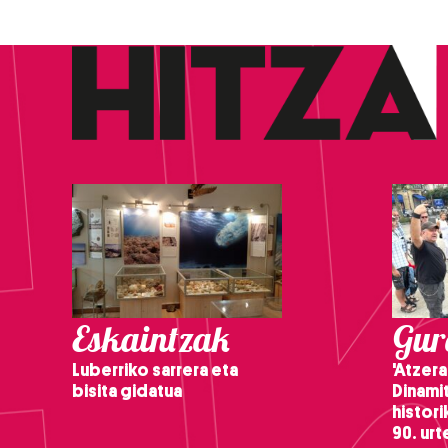
Eskaintzak
Gure
Luberriko sarrera eta
'Atzera
bisita gidatua
Dinamit
histor
90. ur