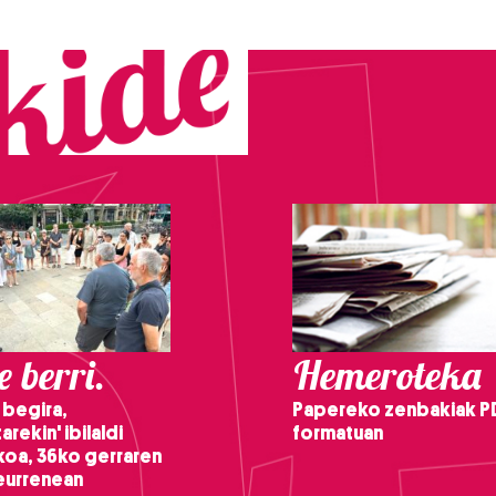
 berri.
Hemeroteka
 begira,
Papereko zenbakiak P
arekin' ibilaldi
formatuan
ikoa, 36ko gerraren
teurrenean