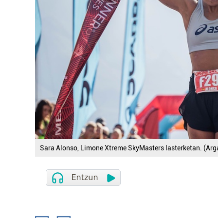
Sara Alonso, Limone Xtreme SkyMasters lasterketan. (Arga