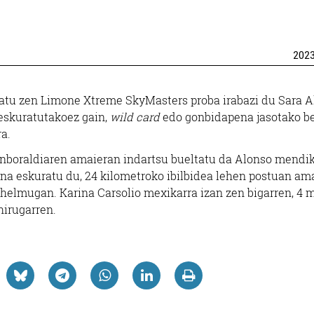
202
okatu zen Limone Xtreme SkyMasters proba irabazi du Sara 
 eskuratutakoez gain,
wild card
edo gonbidapena jasotako b
ra.
enboraldiaren amaieran indartsu bueltatu da Alonso mendi
na eskuratu du, 24 kilometroko ibilbidea lehen postuan am
 helmugan. Karina Carsolio mexikarra izan zen bigarren, 4 
hirugarren.