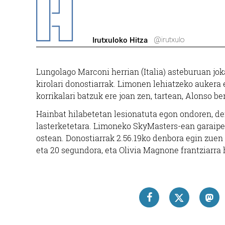
@irutxulo
Irutxuloko Hitza
Lungolago Marconi herrian (Italia) asteburuan j
kirolari donostiarrak. Limonen lehiatzeko aukera
korrikalari batzuk ere joan zen, tartean, Alonso be
Hainbat hilabetetan lesionatuta egon ondoren, d
lasterketetara. Limoneko SkyMasters-ean garaipe
ostean. Donostiarrak 2.56.19ko denbora egin zuen
eta 20 segundora, eta Olivia Magnone frantziarra 