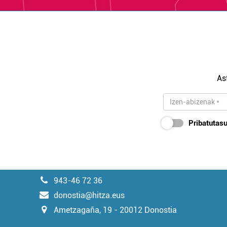
As
Pribatutasu
943-46 72 36
donostia@hitza.eus
Ametzagaña, 19 - 20012 Donostia