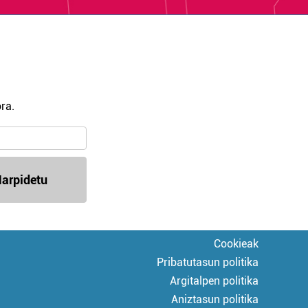
ra.
arpidetu
Cookieak
Pribatutasun politika
Argitalpen politika
Aniztasun politika