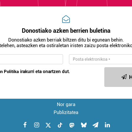
Donostiako azken berrien buletina
Donostiako azken berriak biltzen ditu bi egunean behin.
telehen, asteazken eta ostiraletan iristen zaizu posta elektroniko
n Politika
irakurri eta onartzen dut.
H
Nor gara
Publizitatea