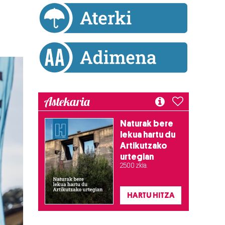
Astekaria
Naturak bere
lekua hartu du
Artikutzako
urtegian
2.500 zkia.
HARTU HITZA