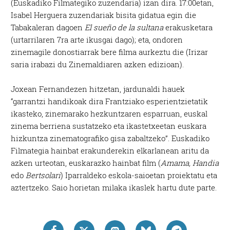
(Euskadiko Filmategiko zuzendaria) izan dira. 17:00etan,
Isabel Herguera zuzendariak bisita gidatua egin die
Tabakaleran dagoen
El sueño de la sultana
erakusketara
(urtarrilaren 7ra arte ikusgai dago); eta, ondoren
zinemagile donostiarrak bere filma aurkeztu die (Irizar
saria irabazi du Zinemaldiaren azken edizioan).
Joxean Fernandezen hitzetan, jardunaldi hauek
“garrantzi handikoak dira Frantziako esperientzietatik
ikasteko, zinemarako hezkuntzaren esparruan, euskal
zinema berriena sustatzeko eta ikastetxeetan euskara
hizkuntza zinematografiko gisa zabaltzeko”. Euskadiko
Filmategia hainbat erakunderekin elkarlanean aritu da
azken urteotan, euskarazko hainbat film (
Amama, Handia
edo
Bertsolari
) Iparraldeko eskola-saioetan proiektatu eta
aztertzeko. Saio horietan milaka ikaslek hartu dute parte.