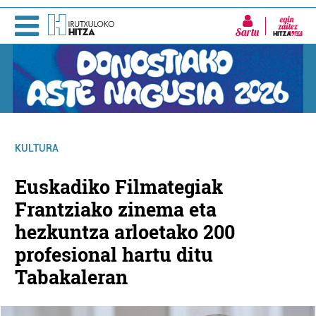
Sartu
KULTURA
Euskadiko Filmategiak
Frantziako zinema eta
hezkuntza arloetako 200
profesional hartu ditu
Tabakaleran