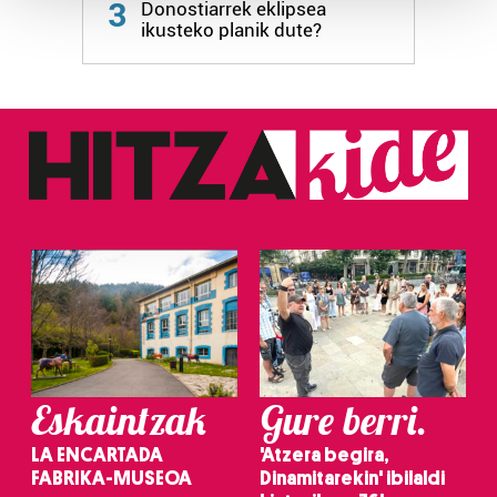
3
Donostiarrek eklipsea
ikusteko planik dute?
Guk eta gure bazkideek zure datu pertsonalak
prozesatzen ditugu, zure IP zenbakia, besteak beste,
teknologia erabiliz, cookieak adibidez, iragarki eta eduki
pertsonalizatuak eskaintzeko, iragarkiak eta edukia
neurtzeko, jendeari buruzko informazioa biltzeko eta
produktuak garatzeko. Zure datuak nork eta zertarako
erabiltzen dituen hauta dezakezu.
Bazkide batzuek ez dizute baimenik eskatzen, eta beren
interes komertzial legitimoetan babesten dira. Ikusi gure
bazkideen zerrenda, beren ustez zein helburutarako
duten interes legitimoa eta horren aurka nola egin
dezakezun ikusteko.
Eskaintzak
Gure berri.
Lortu zure datu pertsonalak prozesatzeko moduari
buruzko informazio gehiago eta ezarri zure lehentasunak
LA ENCARTADA
'Atzera begira,
datuen atalean. Edozein unetan alda edo ken dezakezu
FABRIKA-MUSEOA
Dinamitarekin' ibilaldi
zure baimena Cookieen adierazpenean.