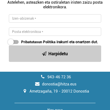
Astelehen, asteazken eta ostiraletan iristen zaizu posta
elektronikora.
Pribatutasun Politika
irakurri eta onartzen dut.
Harpidetu
943-46 72 36
donostia@hitza.eus
Ametzagaña, 19 - 20012 Donostia