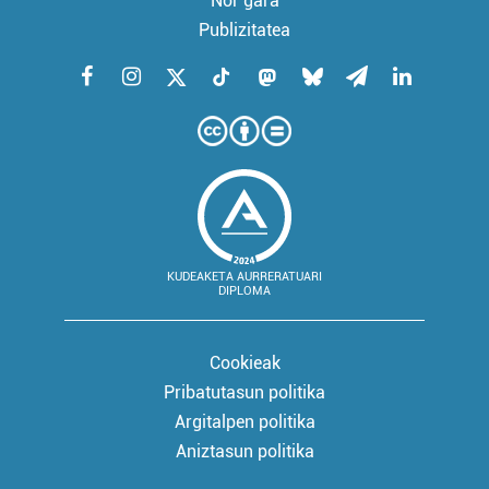
Nor gara
Publizitatea
KUDEAKETA AURRERATUARI
DIPLOMA
Cookieak
Pribatutasun politika
Argitalpen politika
Aniztasun politika