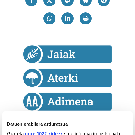
Datuen erabilera arduratsua
Astekaria
Guk eta
gure 1022 kideek
sure informacio pertsonala,