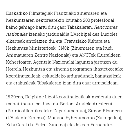
Euskadiko Filmategiak Frantziako zinemaren eta
hezkuntzaren sektorearekin lotutako 200 profesional
baino gehiago hartu ditu gaur Tabakaleran.
Rencontres
nationales
izeneko jardunaldia L’Archipel des Lucioles
elkarteak antolatzen du, eta Frantziako Kultura eta
Hezkuntza Ministerioek, CNCk (Zinemaren eta Irudi
Animatuaren Zentro Nazionala) eta ANCTek (Lurraldeen
Kohesioaren Agentzia Nazionala) laguntza jasotzen du.
Horrela, Hezkuntza eta zinema programen ikastetxeetako
koordinatzaileak, eskualdeko arduradunak, banatzaileak
eta erakusleak Tabakaleran izan dira gaur arratsaldean.
15:30ean, Delphine Lizot koordinatzaileak moderatu duen
mahai-inguru bat hasi da. Bertan, Anatole Arestegui
(Pirinio Atlantikoetako Departamentua), Simon Blondeau
(L’Atalante Zinema), Maitane Eyheramonho (Zukugailua),
Xabi Garat (Le Select Zinema) eta Joxean Fernandez