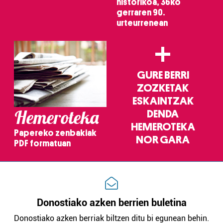
historikoa, 36ko
gerraren 90.
Webgune honek cookie propioak eta hirugarrenen cookie-
urteurrenean
fitxategiak erabiltzen ditu. Zure esperientzia eta
+
zerbitzuak hobetzeko asmoz, cookie teknologiaz
baliatzen gara. Ohar hau onartuz gero, teknologia hori
erabiltzeko baimen esplizitua ematen diguzu.
Gehiago
GURE BERRI
irakurri
ZOZKETAK
ESKAINTZAK
Hemeroteka
DENDA
HEMEROTEKA
Papereko zenbakiak
NOR GARA
PDF formatuan
Donostiako azken berrien buletina
Donostiako azken berriak biltzen ditu bi egunean behin.