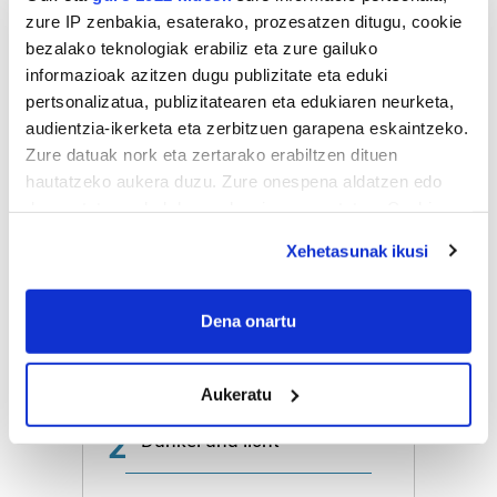
zure IP zenbakia, esaterako, prozesatzen ditugu, cookie
Naturak bere
lekua hartu du
bezalako teknologiak erabiliz eta zure gailuko
Artikutzako
informazioak azitzen dugu publizitate eta eduki
urtegian
pertsonalizatua, publizitatearen eta edukiaren neurketa,
2.500 zkia.
audientzia-ikerketa eta zerbitzuen garapena eskaintzeko.
Zure datuak nork eta zertarako erabiltzen dituen
hautatzeko aukera duzu. Zure onespena aldatzen edo
HARTU HITZA
deuseztatzen ahal duzu edozein momentutan, Cookie
deklaraziotik edo Privacy triggerean klikatuz.
Xehetasunak ikusi
Azken egunetako irakurrienak
If you allow, we would also like to:
Collect information about your geographical
Dena onartu
1
KASek salatu du
location which can be accurate to within several
Udaltzaingoa haien aurka
meters
jazartu dela
Aukeratu
Identify your device by actively scanning it for
specific characteristics (fingerprinting)
2
Dunkel und licht
Find out more about how your personal data is processed
and set your preferences in the
details section
.