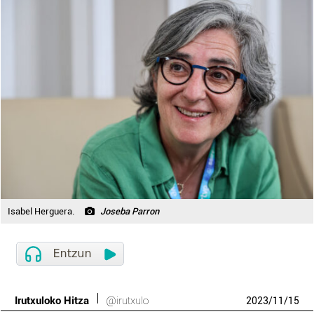
Isabel Herguera.
Joseba Parron
Irutxuloko Hitza
@irutxulo
2023
/
11
/
15