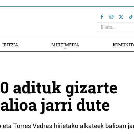
IRITZIA
MULTIMEDIA
KOMUNIT
0 adituk gizarte
lioa jarri dute
eta Torres Vedras hirietako alkateek balioan jar