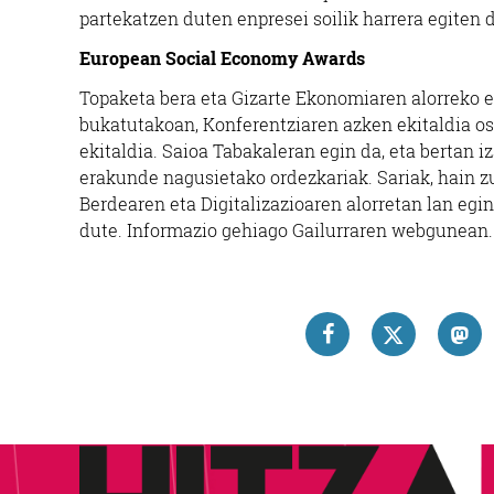
partekatzen duten enpresei soilik harrera egiten d
European Social Economy Awards
Topaketa bera eta Gizarte Ekonomiaren alorreko e
bukatutakoan, Konferentziaren azken ekitaldia o
ekitaldia. Saioa Tabakaleran egin da, eta bertan 
erakunde nagusietako ordezkariak. Sariak, hain zu
Berdearen eta Digitalizazioaren alorretan lan egi
dute. Informazio gehiago Gailurraren webgunean.