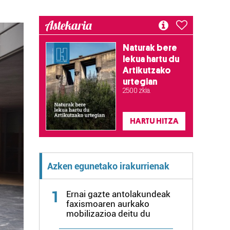
Astekaria
Naturak bere
lekua hartu du
Artikutzako
urtegian
2.500 zkia.
HARTU HITZA
Azken egunetako irakurrienak
1
Ernai gazte antolakundeak
faxismoaren aurkako
mobilizazioa deitu du