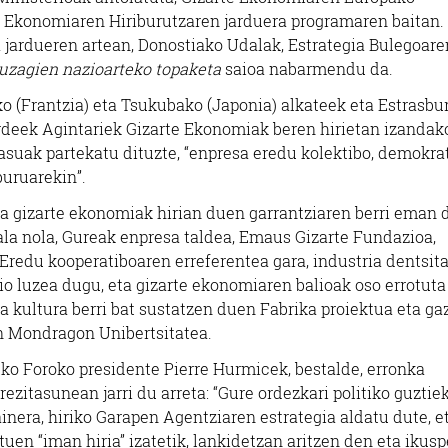
e Ekonomiaren Hiriburutzaren jarduera programaren baitan.
a jardueren artean, Donostiako Udalak, Estrategia Bulegoare
uruzagien nazioarteko topaketa
saioa nabarmendu da.
ko (Frantzia) eta Tsukubako (Japonia) alkateek eta Estrasbu
eordeek Agintariek Gizarte Ekonomiak beren hirietan izandak
kasuak partekatu dituzte, “enpresa eredu kolektibo, demokra
buruarekin”.
ta gizarte ekonomiak hirian duen garrantziaren berri eman 
ala nola, Gureak enpresa taldea, Emaus Gizarte Fundazioa,
redu kooperatiboaren erreferentea gara, industria dentsit
o luzea dugu, eta gizarte ekonomiaren balioak oso errotuta
a kultura berri bat sustatzen duen Fabrika proiektua eta ga
en Mondragon Unibertsitatea.
o Foroko presidente Pierre Hurmicek, bestalde, erronka
zitasunean jarri du arreta: “Gure ordezkari politiko guztie
inera, hiriko Garapen Agentziaren estrategia aldatu dute, e
uen “iman hiria” izatetik, lankidetzan aritzen den eta ikus