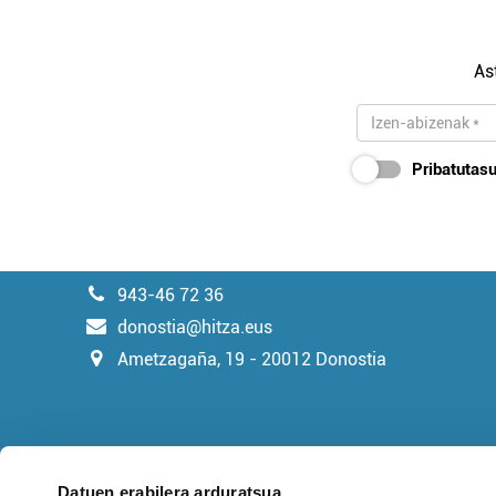
As
Pribatutasu
943-46 72 36
donostia@hitza.eus
Ametzagaña, 19 - 20012 Donostia
Datuen erabilera arduratsua