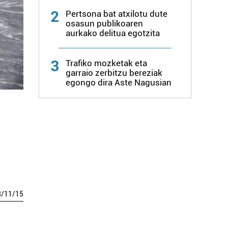
2
Pertsona bat atxilotu dute
osasun publikoaren
aurkako delitua egotzita
3
Trafiko mozketak eta
garraio zerbitzu bereziak
egongo dira Aste Nagusian
3
/
11
/
15