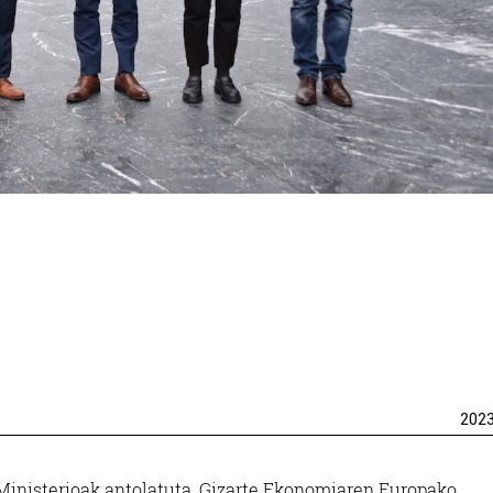
202
inisterioak antolatuta, Gizarte Ekonomiaren Europako