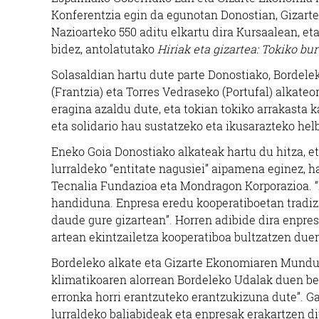
Konferentzia egin da egunotan Donostian, Gizart
Nazioarteko 550 aditu elkartu dira Kursaalean, et
bidez, antolatutako
Hiriak eta gizartea: Tokiko b
Solasaldian hartu dute parte Donostiako, Bordele
(Frantzia) eta Torres Vedraseko (Portufal) alkat
eragina azaldu dute, eta tokian tokiko arrakasta 
eta solidario hau sustatzeko eta ikusarazteko hel
Eneko Goia Donostiako alkateak hartu du hitza, e
lurraldeko “entitate nagusiei” aipamena eginez, h
Tecnalia Fundazioa eta Mondragon Korporazioa. “E
handiduna. Enpresa eredu kooperatiboetan tradizi
daude gure gizartean”. Horren adibide dira enpres
artean ekintzailetza kooperatiboa bultzatzen du
Bordeleko alkate eta Gizarte Ekonomiaren Munduk
klimatikoaren alorrean Bordeleko Udalak duen bere
erronka horri erantzuteko erantzukizuna dute”. Ga
lurraldeko baliabideak eta enpresak erakartzen dit