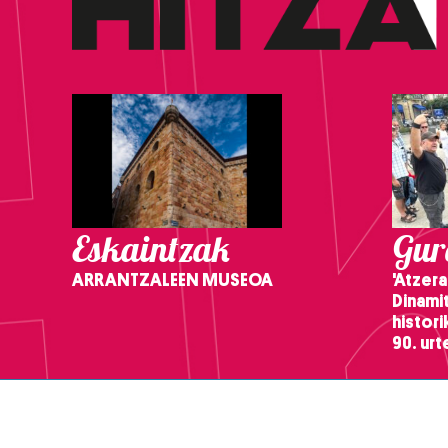
Eskaintzak
Gure
ARRANTZALEEN MUSEOA
'Atzera
Dinamit
histor
90. ur