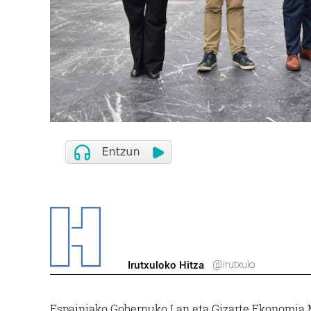
@irutxulo
Irutxuloko Hitza
Espainiako Gobernuko Lan eta Gizarte Ekonomia M