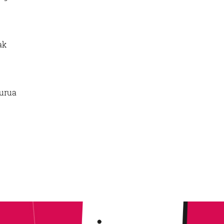
ak
burua