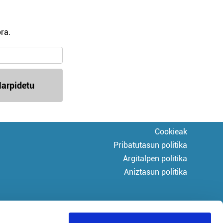
ra.
arpidetu
Cookieak
Pribatutasun politika
Argitalpen politika
Aniztasun politika