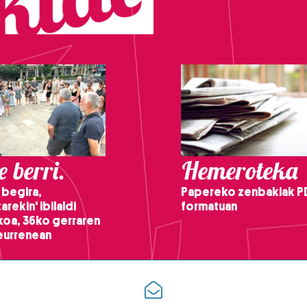
 berri.
Hemeroteka
 begira,
Papereko zenbakiak P
arekin' ibilaldi
formatuan
ikoa, 36ko gerraren
teurrenean