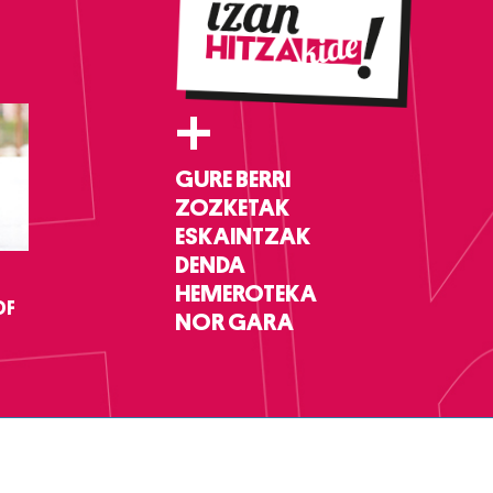
+
GURE BERRI
ZOZKETAK
ESKAINTZAK
DENDA
HEMEROTEKA
DF
NOR GARA