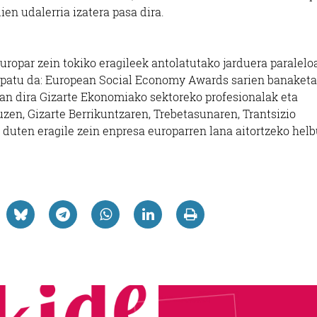
ien udalerria izatera pasa dira.
uropar zein tokiko eragileek antolatutako jarduera paralelo
spatu da: European Social Economy Awards sarien banaketa
izan dira Gizarte Ekonomiako sektoreko profesionalak eta
zen, Gizarte Berrikuntzaren, Trebetasunaren, Trantsizio
n duten eragile zein enpresa europarren lana aitortzeko hel