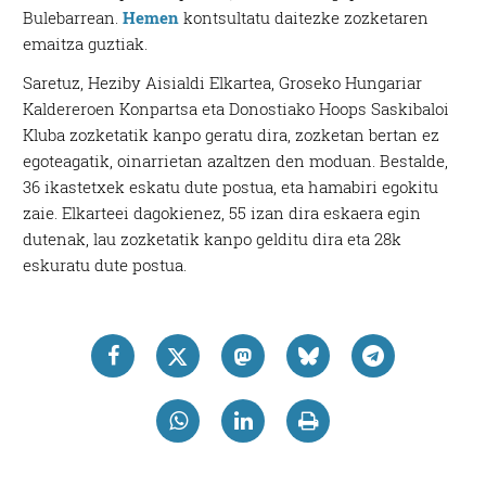
Bulebarrean.
Hemen
kontsultatu daitezke zozketaren
emaitza guztiak.
Saretuz, Heziby Aisialdi Elkartea, Groseko Hungariar
Kaldereroen Konpartsa eta Donostiako Hoops Saskibaloi
Kluba zozketatik kanpo geratu dira, zozketan bertan ez
egoteagatik, oinarrietan azaltzen den moduan. Bestalde,
36 ikastetxek eskatu dute postua, eta hamabiri egokitu
zaie. Elkarteei dagokienez, 55 izan dira eskaera egin
dutenak, lau zozketatik kanpo gelditu dira eta 28k
eskuratu dute postua.