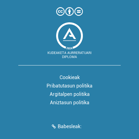
KUDEAKETA AURRERATUARI
DIPLOMA
Cookieak
Pribatutasun politika
Argitalpen politika
Aniztasun politika
Babesleak: