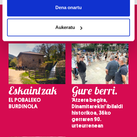
Collect information about your geographical
Dena onartu
location which can be accurate to within several
meters
Aukeratu
Identify your device by actively scanning it for
specific characteristics (fingerprinting)
Find out more about how your personal data is processed
and set your preferences in the
details section
.
Guk eta gure bazkideek zure datu pertsonalak
prozesatzen ditugu, zure IP zenbakia, besteak beste,
teknologia erabiliz, cookieak adibidez, iragarki eta eduki
Eskaintzak
Gure berri.
pertsonalizatuak eskaintzeko, iragarkiak eta edukia
neurtzeko, jendeari buruzko informazioa biltzeko eta
EL POBALEKO
'Atzera begira,
produktuak garatzeko. Zure datuak nork eta zertarako
BURDINOLA
Dinamitarekin' ibilaldi
erabiltzen dituen hauta dezakezu.
historikoa, 36ko
gerraren 90.
Bazkide batzuek ez dizute baimenik eskatzen, eta beren
urteurrenean
interes komertzial legitimoetan babesten dira. Ikusi gure