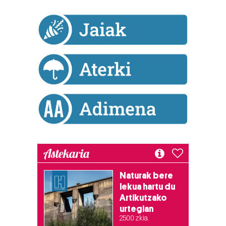
Astekaria
Naturak bere
lekua hartu du
Artikutzako
urtegian
2.500 zkia.