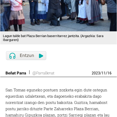
Lagun talde bat Plaza Berrian baserritarrez jantzita. (Argazkia: Sara
Ibarguren)
Beñat Parra
@ParraBenat
2023
/
11
/
16
San Tomas eguneko postuen zozketa egin dute ostegun
eguerdian udaletxean, eta dagoeneko erabakita dago
norentzat izango den postu bakoitza. Guztira, hamabost
postu jarriko dituzte Parte Zaharreko Plaza Berrian,
hamahiru Gipuzkoa plazan, zortzi Sarriegi plazan eta lau