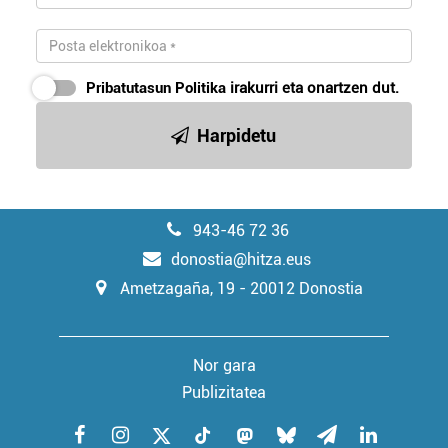
Pribatutasun Politika
irakurri eta onartzen dut.
Harpidetu
943-46 72 36
donostia@hitza.eus
Ametzagaña, 19 - 20012 Donostia
Nor gara
Publizitatea