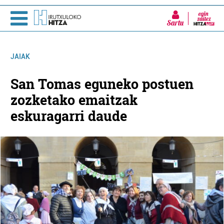
Sartu
JAIAK
San Tomas eguneko postuen
zozketako emaitzak
eskuragarri daude