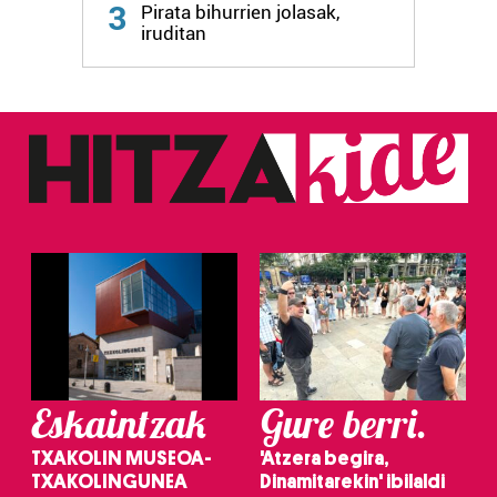
3
Pirata bihurrien jolasak,
iruditan
Eskaintzak
Gure berri.
TXAKOLIN MUSEOA-
'Atzera begira,
TXAKOLINGUNEA
Dinamitarekin' ibilaldi