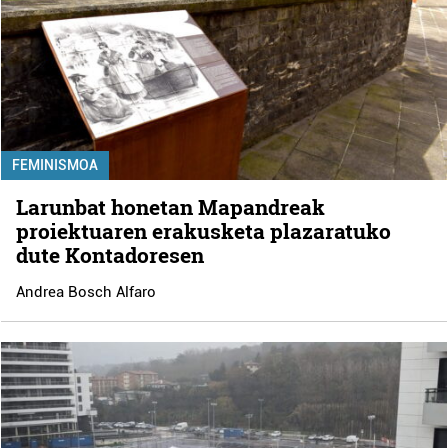
FEMINISMOA
Larunbat honetan Mapandreak
proiektuaren erakusketa plazaratuko
dute Kontadoresen
Andrea Bosch Alfaro