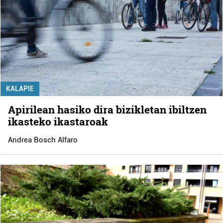
KALAPIE
Apirilean hasiko dira bizikletan ibiltzen
ikasteko ikastaroak
Andrea Bosch Alfaro