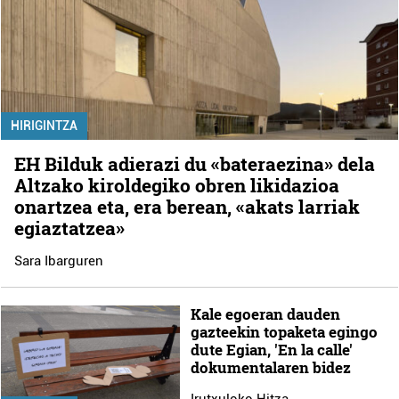
HIRIGINTZA
EH Bilduk adierazi du «bateraezina» dela
Altzako kiroldegiko obren likidazioa
onartzea eta, era berean, «akats larriak
egiaztatzea»
Sara Ibarguren
Kale egoeran dauden
gazteekin topaketa egingo
dute Egian, 'En la calle'
dokumentalaren bidez
Irutxuloko Hitza