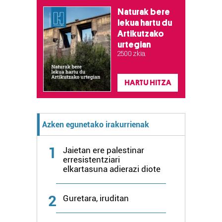
Naturak bere
lekua hartu du
Artikutzako
urtegian
2.500 zkia.
HARTU HITZA
Azken egunetako irakurrienak
1
Jaietan ere palestinar
erresistentziari
elkartasuna adierazi diote
2
Guretara, iruditan