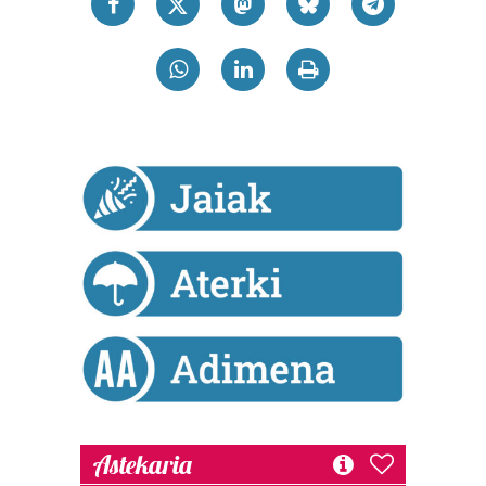
Bazkide batzuek ez dizute baimenik eskatzen, eta beren
interes komertzial legitimoetan babesten dira. Ikusi gure
bazkideen zerrenda, beren ustez zein helburutarako
duten interes legitimoa eta horren aurka nola egin
dezakezun ikusteko.
Lortu zure datu pertsonalak prozesatzeko moduari
buruzko informazio gehiago eta ezarri zure lehentasunak
datuen atalean. Edozein unetan alda edo ken dezakezu
zure baimena Cookieen adierazpenean.
Webgune honek cookie propioak eta hirugarrenen cookie-
fitxategiak erabiltzen ditu. Zure esperientzia eta
zerbitzuak hobetzeko asmoz, cookie teknologiaz
baliatzen gara. Ohar hau onartuz gero, teknologia hori
erabiltzeko baimen esplizitua ematen diguzu.
Gehiago
irakurri
Astekaria