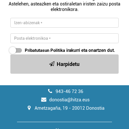
Astelehen, asteazken eta ostiraletan iristen zaizu posta
elektronikora.
Pribatutasun Politika
irakurri eta onartzen dut.
Harpidetu
943-46 72 36
donostia@hitza.eus
Ametzagaña, 19 - 20012 Donostia