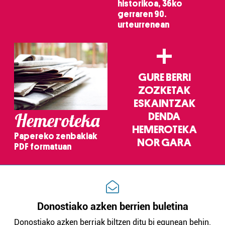
historikoa, 36ko
gerraren 90.
urteurrenean
+
GURE BERRI
ZOZKETAK
ESKAINTZAK
Hemeroteka
DENDA
HEMEROTEKA
Papereko zenbakiak
NOR GARA
PDF formatuan
Donostiako azken berrien buletina
Donostiako azken berriak biltzen ditu bi egunean behin.