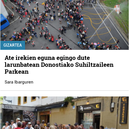
GIZARTEA
Ate irekien eguna egingo dute
larunbatean Donostiako Suhiltzaileen
Parkean
Sara Ibarguren