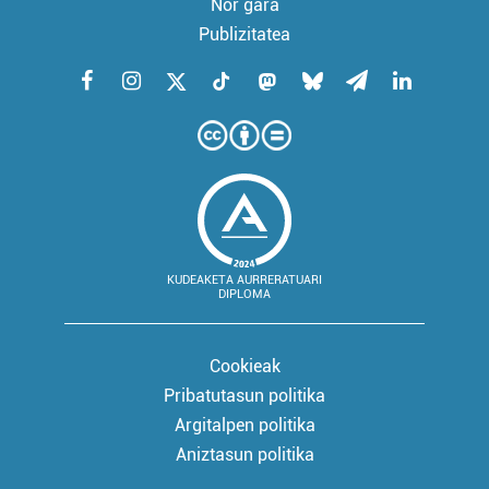
Nor gara
Publizitatea
KUDEAKETA AURRERATUARI
DIPLOMA
Cookieak
Pribatutasun politika
Argitalpen politika
Aniztasun politika