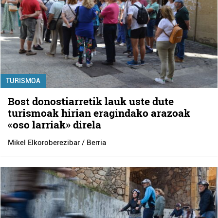
TURISMOA
Bost donostiarretik lauk uste dute
turismoak hirian eragindako arazoak
«oso larriak» direla
Mikel Elkoroberezibar / Berria