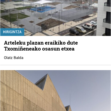
HIRIGINTZA
Arteleku plazan eraikiko dute
Txomiñeneako osasun etxea
Olatz Balda