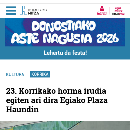
Sartu
Lehertu da festa!
KORRIKA
KULTURA
23. Korrikako horma irudia
egiten ari dira Egiako Plaza
Haundin