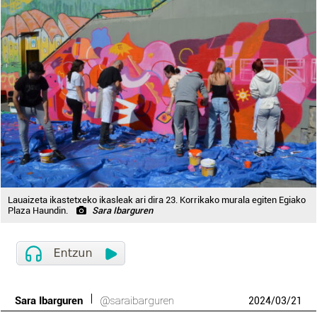
Lauaizeta ikastetxeko ikasleak ari dira 23. Korrikako murala egiten Egiako
Plaza Haundin.
Sara Ibarguren
Sara Ibarguren
@saraibarguren
2024
/
03
/
21