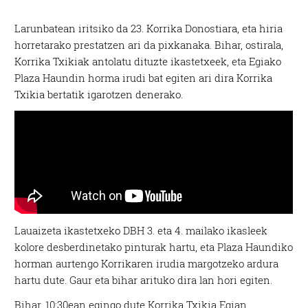
Larunbatean iritsiko da 23. Korrika Donostiara, eta hiria
horretarako prestatzen ari da pixkanaka. Bihar, ostirala,
Korrika Txikiak antolatu dituzte ikastetxeek, eta Egiako
Plaza Haundin horma irudi bat egiten ari dira Korrika
Txikia bertatik igarotzen denerako.
Lauaizeta ikastetxeko DBH 3. eta 4. mailako ikasleek
kolore desberdinetako pinturak hartu, eta Plaza Haundiko
horman aurtengo Korrikaren irudia margotzeko ardura
hartu dute. Gaur eta bihar arituko dira lan hori egiten.
Bihar, 10:30ean egingo dute Korrika Txikia Egian.