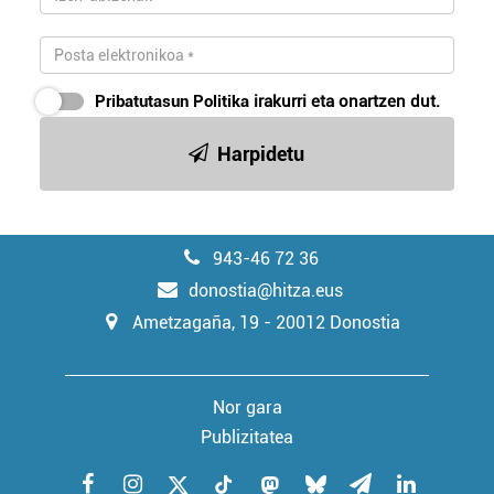
Pribatutasun Politika
irakurri eta onartzen dut.
Harpidetu
943-46 72 36
donostia@hitza.eus
Ametzagaña, 19 - 20012 Donostia
Nor gara
Publizitatea