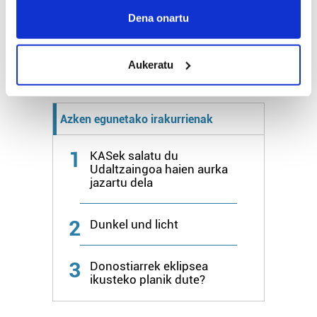
urtegian
Collect information about your geographical
Dena onartu
2.500 zkia.
location which can be accurate to within several
meters
HARTU HITZA
Aukeratu
Identify your device by actively scanning it for
specific characteristics (fingerprinting)
Find out more about how your personal data is processed
Azken egunetako irakurrienak
and set your preferences in the
details section
.
1
Guk eta gure bazkideek zure datu pertsonalak
KASek salatu du
Udaltzaingoa haien aurka
prozesatzen ditugu, zure IP zenbakia, besteak beste,
jazartu dela
teknologia erabiliz, cookieak adibidez, iragarki eta eduki
pertsonalizatuak eskaintzeko, iragarkiak eta edukia
2
neurtzeko, jendeari buruzko informazioa biltzeko eta
Dunkel und licht
produktuak garatzeko. Zure datuak nork eta zertarako
erabiltzen dituen hauta dezakezu.
3
Donostiarrek eklipsea
ikusteko planik dute?
Bazkide batzuek ez dizute baimenik eskatzen, eta beren
interes komertzial legitimoetan babesten dira. Ikusi gure