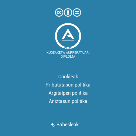
KUDEAKETA AURRERATUARI
DIPLOMA
Cookieak
Pribatutasun politika
Argitalpen politika
Aniztasun politika
Babesleak: