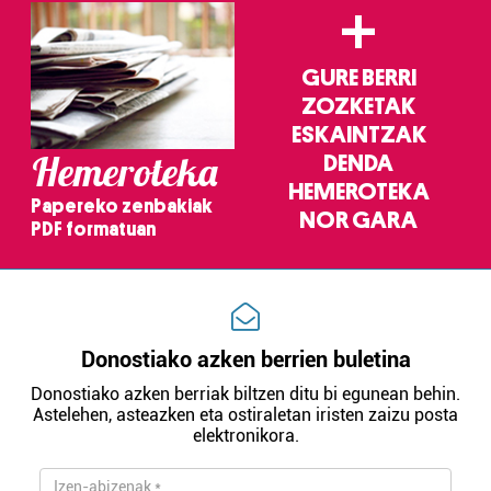
+
GURE BERRI
ZOZKETAK
ESKAINTZAK
Hemeroteka
DENDA
HEMEROTEKA
Papereko zenbakiak
NOR GARA
PDF formatuan
Donostiako azken berrien buletina
Donostiako azken berriak biltzen ditu bi egunean behin.
Astelehen, asteazken eta ostiraletan iristen zaizu posta
elektronikora.